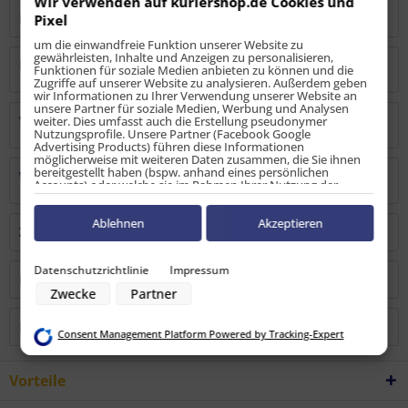
Wir verwenden auf kuriershop.de Cookies und
Bewertungen lesen, schreiben und diskutieren...
mehr
Pixel
um die einwandfreie Funktion unserer Website zu
gewährleisten, Inhalte und Anzeigen zu personalisieren,
Hersteller
Funktionen für soziale Medien anbieten zu können und die
Zugriffe auf unserer Website zu analysieren. Außerdem geben
wir Informationen zu Ihrer Verwendung unserer Website an
unsere Partner für soziale Medien, Werbung und Analysen
Verantwortliche Person
weiter. Dies umfasst auch die Erstellung pseudonymer
Nutzungsprofile. Unsere Partner (Facebook Google
Advertising Products) führen diese Informationen
möglicherweise mit weiteren Daten zusammen, die Sie ihnen
bereitgestellt haben (bspw. anhand eines persönlichen
Warn-/Sicherheitshinweise
Accounts) oder welche sie im Rahmen Ihrer Nutzung der
Dienste gesammelt haben (bspw. Nutzungsdaten anderer
Geräte). Ihre Einwilligung zur Nutzung von Cookies und Pixeln
können Sie jederzeit widerrufen, indem Sie auf den
Ablehnen
Akzeptieren
Zubehör
1
Datenschutz-Button links unten klicken und dort die
entsprechenden Anpassungen vornehmen.
Datenschutzrichtlinie
Impressum
Kunden kauften auch
Zwecke der Datenverarbeitung durch unsere Partner:
Zwecke
Partner
Speichern von oder Zugriff auf Informationen auf einem Endgerät
Verwendung reduzierter Daten zur Auswahl von Werbeanzeigen
Erstellung von Profilen für personalisierte Werbung
Kunden haben sich ebenfalls angesehen
Consent Management Platform Powered by Tracking-Expert
Verwendung von Profilen zur Auswahl personalisierter Werbung
Erstellung von Profilen zur Personalisierung von Inhalten
Verwendung von Profilen zur Auswahl personalisierter Inhalte
Vorteile
Messung der Werbeleistung
Messung der Performance von Inhalten
Analyse von Zielgruppen durch Statistiken oder Kombinationen von