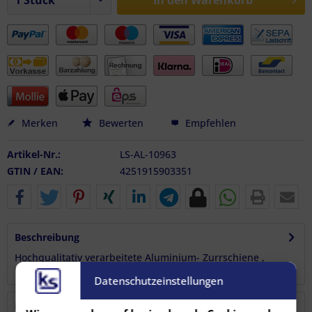
In den
Warenkorb
Merken
Bewerten
Empfehlen
Artikel-Nr.:
LS-AL-10963
GTIN / EAN:
4251915903351
Beschreibung
Hochqualitativ verarbeitete Aluminium- Zurrschiene ,
Vierkantprofil . Zur Befestigung...
mehr
Datenschutzeinstellungen
Bewertungen
1