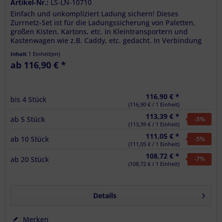
Artikel-Nr.:
LS-LN-10710
Einfach und unkompliziert Ladung sichern! Dieses
Zurrnetz-Set ist für die Ladungssicherung von Paletten,
großen Kisten, Kartons, etc. in Kleintransportern und
Kastenwagen wie z.B. Caddy, etc. gedacht. In Verbindung
mit den beiliegenden 6...
Inhalt
1 Einheit(en)
ab 116,90 € *
116,90 € *
bis
4
Stück
(116,90 € / 1 Einheit)
113,39 € *
ab
5
Stück
-3
%
(113,39 € / 1 Einheit)
111,05 € *
ab
10
Stück
-5
%
(111,05 € / 1 Einheit)
108,72 € *
ab
20
Stück
-7
%
(108,72 € / 1 Einheit)
Details
Merken