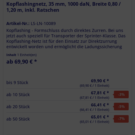
Kopflashingnetz, 35 mm, 1000 daN, Breite 0,80 /
1,20 m, inkl. Ratschen
Artikel-Nr.:
LS-LN-10089
Kopflashing - Formschluss durch direktes Zurren. Bei uns
jetzt auch speziell für Transporter der Sprinter-Klasse. Das
Kopflashing-Netz ist für den Einsatz zur Direktzurrung
entwickelt worden und ermöglicht die Ladungssicherung
von...
Inhalt
1 Einheit(en)
ab 69,90 € *
69,90 € *
bis
9
Stück
(69,90 € / 1 Einheit)
67,81 € *
ab
10
Stück
-3
%
(67,81 € / 1 Einheit)
66,41 € *
ab
20
Stück
-5
%
(66,41 € / 1 Einheit)
65,01 € *
ab
50
Stück
-7
%
(65,01 € / 1 Einheit)