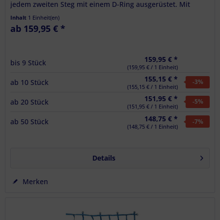
jedem zweiten Steg mit einem D-Ring ausgerüstet. Mit
vernähtem Etikett....
Inhalt
1 Einheit(en)
ab 159,95 € *
159,95 € *
bis
9
Stück
(159,95 € / 1 Einheit)
155,15 € *
ab
10
Stück
-3
%
(155,15 € / 1 Einheit)
151,95 € *
ab
20
Stück
-5
%
(151,95 € / 1 Einheit)
148,75 € *
ab
50
Stück
-7
%
(148,75 € / 1 Einheit)
Details
Merken