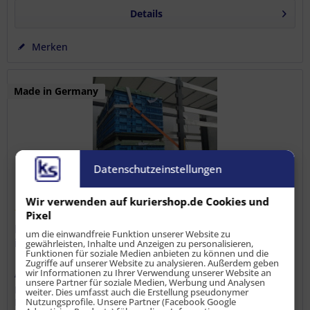
Details
Merken
Made in Germany
Datenschutzeinstellungen
Wir verwenden auf kuriershop.de Cookies und
Pixel
Kopflashingnetz, 50 mm, 2500 daN, Breite 2,40 m
um die einwandfreie Funktion unserer Website zu
inkl. 2 Ratschen & Gurtschutz
gewährleisten, Inhalte und Anzeigen zu personalisieren,
Funktionen für soziale Medien anbieten zu können und die
Zugriffe auf unserer Website zu analysieren. Außerdem geben
wir Informationen zu Ihrer Verwendung unserer Website an
Artikel-Nr.:
LS-LN-10180
unsere Partner für soziale Medien, Werbung und Analysen
Das Kopflashing - Formschluss durch direktes Zurren. Das
weiter. Dies umfasst auch die Erstellung pseudonymer
Kopflashing-Netz ist für den Einsatz zur Direktzurrung
Nutzungsprofile. Unsere Partner (Facebook Google