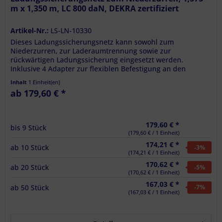
m x 1,350 m, LC 800 daN, DEKRA zertifiziert
Artikel-Nr.:
LS-LN-10330
Dieses Ladungssicherungsnetz kann sowohl zum
Niederzurren, zur Laderaumtrennung sowie zur
rückwärtigen Ladungssicherung eingesetzt werden.
Inklusive 4 Adapter zur flexiblen Befestigung an den
vorhandenen Zurrpunkten. Gefertigt nach der...
Inhalt
1 Einheit(en)
ab 179,60 € *
179,60 € *
bis
9
Stück
(179,60 € / 1 Einheit)
174,21 € *
ab
10
Stück
-3
%
(174,21 € / 1 Einheit)
170,62 € *
ab
20
Stück
-5
%
(170,62 € / 1 Einheit)
167,03 € *
ab
50
Stück
-7
%
(167,03 € / 1 Einheit)