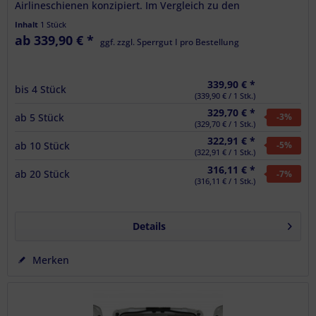
Airlineschienen konzipiert. Im Vergleich zu den
handelsüblichen vertikalen...
Inhalt
1 Stück
ab 339,90 € *
ggf. zzgl. Sperrgut I pro Bestellung
339,90 € *
bis
4
Stück
(339,90 € / 1 Stk.)
329,70 € *
ab
5
Stück
-3
%
(329,70 € / 1 Stk.)
322,91 € *
ab
10
Stück
-5
%
(322,91 € / 1 Stk.)
316,11 € *
ab
20
Stück
-7
%
(316,11 € / 1 Stk.)
Details
Merken