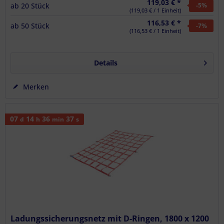
119,03 € *
ab
20
Stück
-5
%
(119,03 € / 1 Einheit)
116,53 € *
ab
50
Stück
-7
%
(116,53 € / 1 Einheit)
Details
Merken
07
14
36
36
d
h
min
s
Ladungssicherungsnetz mit D-Ringen, 1800 x 1200