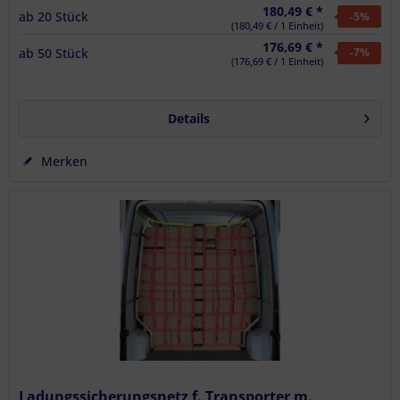
180,49 € *
ab
20
Stück
-5
%
(180,49 € / 1 Einheit)
176,69 € *
ab
50
Stück
-7
%
(176,69 € / 1 Einheit)
Details
Merken
Ladungssicherungsnetz f. Transporter m.