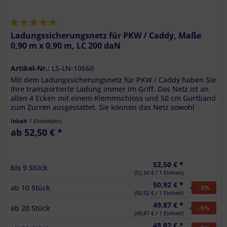
Ladungssicherungsnetz für PKW / Caddy, Maße
0,90 m x 0,90 m, LC 200 daN
Artikel-Nr.:
LS-LN-10660
Mit dem Ladungssicherungsnetz für PKW / Caddy haben Sie
Ihre transportierte Ladung immer im Griff. Das Netz ist an
allen 4 Ecken mit einem Klemmschloss und 50 cm Gurtband
zum Zurren ausgestattet. Sie können das Netz sowohl
durch einen...
Inhalt
1 Einheit(en)
ab 52,50 € *
52,50 € *
bis
9
Stück
(52,50 € / 1 Einheit)
50,92 € *
ab
10
Stück
-3
%
(50,92 € / 1 Einheit)
49,87 € *
ab
20
Stück
-5
%
(49,87 € / 1 Einheit)
48,82 € *