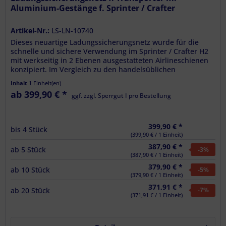
Aluminium-Gestänge f. Sprinter / Crafter
Artikel-Nr.:
LS-LN-10740
Dieses neuartige Ladungssicherungsnetz wurde für die
schnelle und sichere Verwendung im Sprinter / Crafter H2
mit werkseitig in 2 Ebenen ausgestatteten Airlineschienen
konzipiert. Im Vergleich zu den handelsüblichen
vertikalen...
Inhalt
1 Einheit(en)
ab 399,90 € *
ggf. zzgl. Sperrgut I pro Bestellung
399,90 € *
bis
4
Stück
(399,90 € / 1 Einheit)
387,90 € *
ab
5
Stück
-3
%
(387,90 € / 1 Einheit)
379,90 € *
ab
10
Stück
-5
%
(379,90 € / 1 Einheit)
371,91 € *
ab
20
Stück
-7
%
(371,91 € / 1 Einheit)