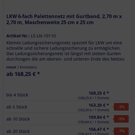
LKW 6-fach Palettennetz mit Gurtband, 2,70 m x
2,70 m, Maschenweite 25 cm x 25 cm
Artikel-Nr.:
LS-LN-10110
Kleines Ladungssicherungsnetz speziell für LKW um eine
schnelle und sichere Ladungssicherung zu ermöglichen.
Das Ladungssicherungsnetz ist längst mit sieben Gurten
durchzogen die am oberen- und unteren Ende des Netzes
jeweils 2,50 m...
Inhalt
1 Einheit(en)
ab 168,25 € *
168,25 € *
bis
4
Stück
(168,25 € / 1 Einheit)
163,20 € *
ab
5
Stück
-3
%
(163,20 € / 1 Einheit)
159,84 € *
ab
10
Stück
-5
%
(159,84 € / 1 Einheit)
156,47 € *
ab
20
Stück
-7
%
(156,47 € / 1 Einheit)