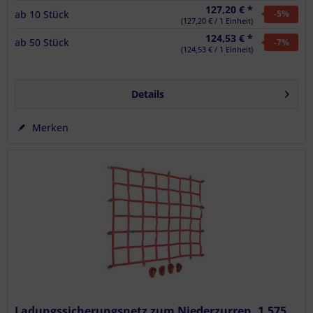
127,20 € *
ab
10
Stück
-5
%
(127,20 € / 1 Einheit)
124,53 € *
ab
50
Stück
-7
%
(124,53 € / 1 Einheit)
Details
Merken
Ladungssicherungsnetz zum Niederzurren, 1,575