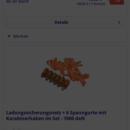
ab
50
Stück
-7
%
(48,82 € / 1 Einheit)
Details
Merken
Ladungssicherungsnetz + 6 Spanngurte mit
Karabinerhaken im Set - 1000 daN