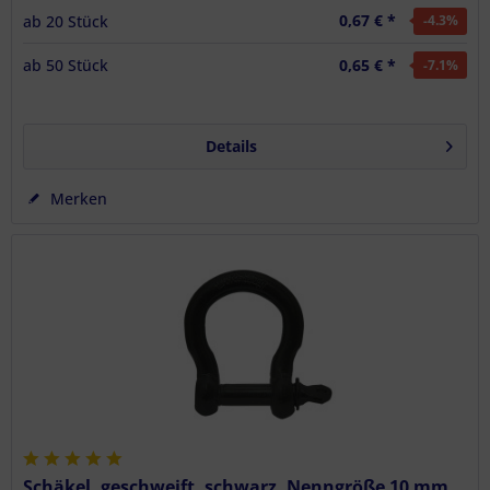
0,67 € *
ab
20
Stück
-4.3
%
0,65 € *
ab
50
Stück
-7.1
%
Details
Merken
Schäkel, geschweift, schwarz, Nenngröße 10 mm,