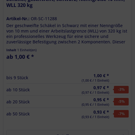
WLL 320 kg
Artikel-Nr.:
OR-SC-11288
Der geschweifte Schäkel in Schwarz mit einer Nenngröße
von 10 mm und einer Arbeitslastgrenze (WLL) von 320 kg ist
ein professionelles Werkzeug für eine sichere und
zuverlässige Befestigung zwischen 2 Komponenten. Dieser
Schäkel wurde...
Inhalt
1 Einheit(en)
ab 1,00 € *
1,00 € *
bis
9
Stück
(1,00 € / 1 Einheit)
0,97 € *
ab
10
Stück
-3
%
(0,97 € / 1 Einheit)
0,95 € *
ab
20
Stück
-5
%
(0,95 € / 1 Einheit)
0,93 € *
ab
50
Stück
-7
%
(0,93 € / 1 Einheit)