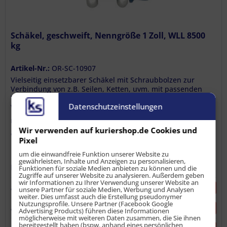
Schäkel, geschweift, Nenngröße 1 Zoll, WLL 8500
kg
Artikel-Nr.:
OR-SC-10907
Vielseitig einsetzbarer Schäkel mit Schraubbolzen zur
Verbindung von z.B. Seilen, Ketten, uvm. mit passenden
Teilen. Die geschweifte Bauform des Schäkels verleiht der
Datenschutzeinstellungen
Verbindung eine gewisse Flexibilität. Produktmerkmale /
Technische...
Inhalt
1 Einheit(en)
Wir verwenden auf kuriershop.de Cookies und
ab 22,20 € *
Pixel
um die einwandfreie Funktion unserer Website zu
gewährleisten, Inhalte und Anzeigen zu personalisieren,
22,20 € *
bis
9
Stück
Funktionen für soziale Medien anbieten zu können und die
(22,20 € / 1 Einheit)
Zugriffe auf unserer Website zu analysieren. Außerdem geben
wir Informationen zu Ihrer Verwendung unserer Website an
21,53 € *
ab
10
Stück
-3
%
unsere Partner für soziale Medien, Werbung und Analysen
(21,53 € / 1 Einheit)
weiter. Dies umfasst auch die Erstellung pseudonymer
Nutzungsprofile. Unsere Partner (Facebook Google
21,09 € *
ab
20
Stück
-5
%
Advertising Products) führen diese Informationen
(21,09 € / 1 Einheit)
möglicherweise mit weiteren Daten zusammen, die Sie ihnen
20,65 € *
bereitgestellt haben (bspw. anhand eines persönlichen