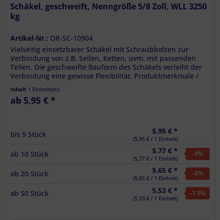
Schäkel, geschweift, Nenngröße 5/8 Zoll, WLL 3250
kg
Artikel-Nr.:
OR-SC-10904
Vielseitig einsetzbarer Schäkel mit Schraubbolzen zur
Verbindung von z.B. Seilen, Ketten, uvm. mit passenden
Teilen. Die geschweifte Bauform des Schäkels verleiht der
Verbindung eine gewisse Flexibilität. Produktmerkmale /
Technische...
Inhalt
1 Einheit(en)
ab 5,95 € *
5,95 € *
bis
9
Stück
(5,95 € / 1 Einheit)
5,77 € *
ab
10
Stück
-3
%
(5,77 € / 1 Einheit)
5,65 € *
ab
20
Stück
-5
%
(5,65 € / 1 Einheit)
5,53 € *
ab
50
Stück
-7.1
%
(5,53 € / 1 Einheit)