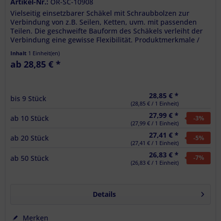
Artikel-Nr.:
OR-SC-10908
Vielseitig einsetzbarer Schäkel mit Schraubbolzen zur
Verbindung von z.B. Seilen, Ketten, uvm. mit passenden
Teilen. Die geschweifte Bauform des Schäkels verleiht der
Verbindung eine gewisse Flexibilität. Produktmerkmale /
Technische...
Inhalt
1 Einheit(en)
ab 28,85 € *
28,85 € *
bis
9
Stück
(28,85 € / 1 Einheit)
27,99 € *
ab
10
Stück
-3
%
(27,99 € / 1 Einheit)
27,41 € *
ab
20
Stück
-5
%
(27,41 € / 1 Einheit)
26,83 € *
ab
50
Stück
-7
%
(26,83 € / 1 Einheit)
Details
Merken