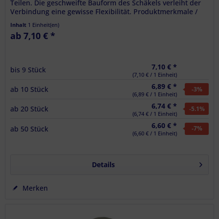
Teilen. Die geschweifte Bauform des Schäkels verleiht der
Verbindung eine gewisse Flexibilität. Produktmerkmale /
Technische...
Inhalt
1 Einheit(en)
ab 7,10 € *
7,10 € *
bis
9
Stück
(7,10 € / 1 Einheit)
6,89 € *
ab
10
Stück
-3
%
(6,89 € / 1 Einheit)
6,74 € *
ab
20
Stück
-5.1
%
(6,74 € / 1 Einheit)
6,60 € *
ab
50
Stück
-7
%
(6,60 € / 1 Einheit)
Details
Merken