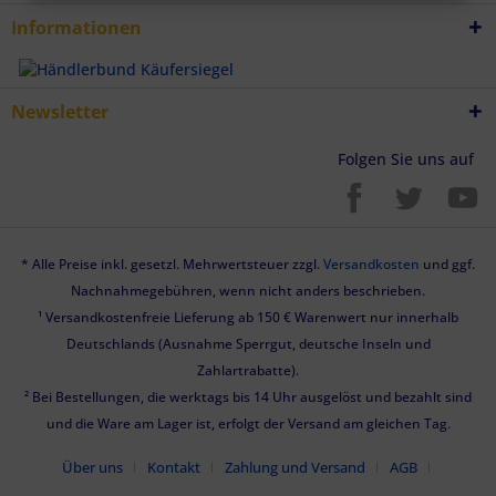
Verwendung von Profilen zur Auswahl personalisierter Inhalte
Messung der Werbeleistung
Informationen
Messung der Performance von Inhalten
Analyse von Zielgruppen durch Statistiken oder Kombinationen von
Daten aus verschiedenen Quellen
Entwicklung und Verbesserung der Angebote
Verwendung reduzierter Daten zur Auswahl von Inhalten
Newsletter
Besondere Features:
Verwendung genauer Standortdaten
Folgen Sie uns auf
Endgeräteeigenschaften zur Identifikation aktiv abfragen
* Alle Preise inkl. gesetzl. Mehrwertsteuer zzgl.
Versandkosten
und ggf.
Nachnahmegebühren, wenn nicht anders beschrieben.
¹ Versandkostenfreie Lieferung ab 150 € Warenwert nur innerhalb
Deutschlands (Ausnahme Sperrgut, deutsche Inseln und
Zahlartrabatte).
² Bei Bestellungen, die werktags bis 14 Uhr ausgelöst und bezahlt sind
und die Ware am Lager ist, erfolgt der Versand am gleichen Tag.
Über uns
Kontakt
Zahlung und Versand
AGB