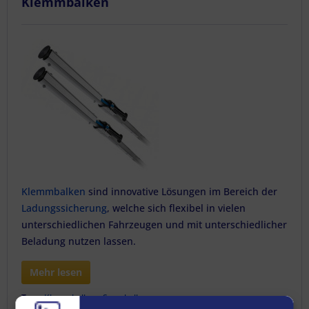
Klemmbalken
Klemmbalken
sind innovative Lösungen im Bereich der
Ladungssicherung
, welche sich flexibel in vielen
unterschiedlichen Fahrzeugen und mit unterschiedlicher
Beladung nutzen lassen.
Mehr lesen
Tags:
Klemmbalken
,
Sperrbalken