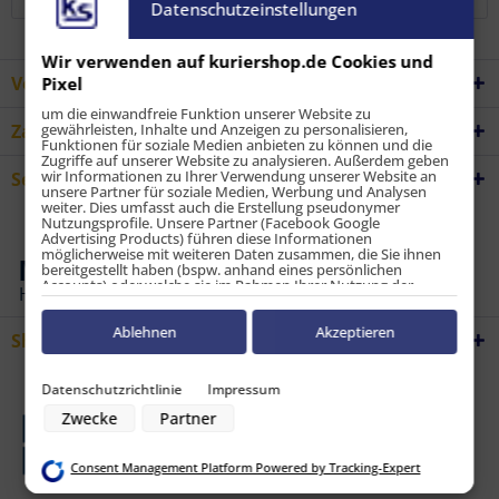
Datenschutzeinstellungen
Wir verwenden auf kuriershop.de Cookies und
Vorteile
Pixel
um die einwandfreie Funktion unserer Website zu
gewährleisten, Inhalte und Anzeigen zu personalisieren,
Zahlungsarten
Funktionen für soziale Medien anbieten zu können und die
Zugriffe auf unserer Website zu analysieren. Außerdem geben
wir Informationen zu Ihrer Verwendung unserer Website an
Service Hotline
unsere Partner für soziale Medien, Werbung und Analysen
weiter. Dies umfasst auch die Erstellung pseudonymer
Nutzungsprofile. Unsere Partner (Facebook Google
Advertising Products) führen diese Informationen
möglicherweise mit weiteren Daten zusammen, die Sie ihnen
bereitgestellt haben (bspw. anhand eines persönlichen
Accounts) oder welche sie im Rahmen Ihrer Nutzung der
Dienste gesammelt haben (bspw. Nutzungsdaten anderer
Geräte). Ihre Einwilligung zur Nutzung von Cookies und Pixeln
können Sie jederzeit widerrufen, indem Sie auf den
Ablehnen
Akzeptieren
Shop Service
Datenschutz-Button links unten klicken und dort die
entsprechenden Anpassungen vornehmen.
Datenschutzrichtlinie
Impressum
Zwecke der Datenverarbeitung durch unsere Partner:
Zwecke
Partner
Speichern von oder Zugriff auf Informationen auf einem Endgerät
Verwendung reduzierter Daten zur Auswahl von Werbeanzeigen
Erstellung von Profilen für personalisierte Werbung
Consent Management Platform Powered by Tracking-Expert
Verwendung von Profilen zur Auswahl personalisierter Werbung
Erstellung von Profilen zur Personalisierung von Inhalten