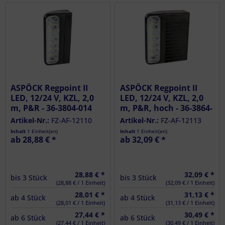
ASPÖCK Regpoint II
ASPÖCK Regpoint II
LED, 12/24 V, KZL, 2,0
LED, 12/24 V, KZL, 2,0
m, P&R - 36-3804-014
m, P&R, hoch - 36-3864-
014
Artikel-Nr.:
FZ-AF-12110
Artikel-Nr.:
FZ-AF-12113
Inhalt
1 Einheit(en)
Inhalt
1 Einheit(en)
ab 28,88 € *
ab 32,09 € *
28,88 € *
32,09 € *
bis
3
Stück
bis
3
Stück
(28,88 € / 1 Einheit)
(32,09 € / 1 Einheit)
28,01 € *
31,13 € *
ab
4
Stück
ab
4
Stück
(28,01 € / 1 Einheit)
(31,13 € / 1 Einheit)
27,44 € *
30,49 € *
ab
6
Stück
ab
6
Stück
(27,44 € / 1 Einheit)
(30,49 € / 1 Einheit)