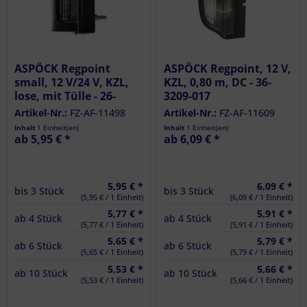
ASPÖCK Regpoint
ASPÖCK Regpoint, 12 V,
small, 12 V/24 V, KZL,
KZL, 0,80 m, DC - 36-
lose, mit Tülle - 26-
3209-017
1200-007
Artikel-Nr.:
FZ-AF-11498
Artikel-Nr.:
FZ-AF-11609
Inhalt
1 Einheit(en)
Inhalt
1 Einheit(en)
ab 5,95 € *
ab 6,09 € *
5,95 € *
6,09 € *
bis
3
Stück
bis
3
Stück
(5,95 € / 1 Einheit)
(6,09 € / 1 Einheit)
5,77 € *
5,91 € *
ab
4
Stück
ab
4
Stück
(5,77 € / 1 Einheit)
(5,91 € / 1 Einheit)
5,65 € *
5,79 € *
ab
6
Stück
ab
6
Stück
(5,65 € / 1 Einheit)
(5,79 € / 1 Einheit)
5,53 € *
5,66 € *
ab
10
Stück
ab
10
Stück
(5,53 € / 1 Einheit)
(5,66 € / 1 Einheit)