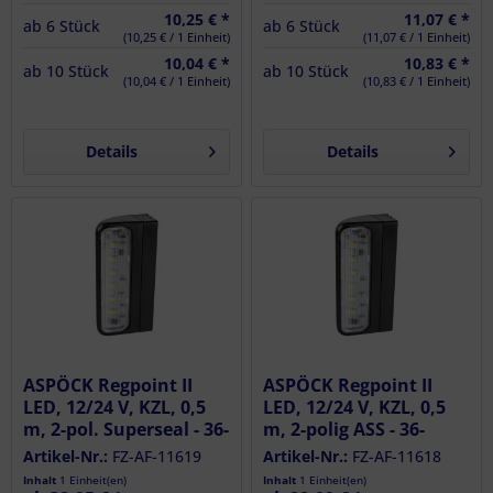
10,25 € *
11,07 € *
ab
6
Stück
ab
6
Stück
(10,25 € / 1 Einheit)
(11,07 € / 1 Einheit)
10,04 € *
10,83 € *
ab
10
Stück
ab
10
Stück
(10,04 € / 1 Einheit)
(10,83 € / 1 Einheit)
Details
Details
ASPÖCK Regpoint II
ASPÖCK Regpoint II
LED, 12/24 V, KZL, 0,5
LED, 12/24 V, KZL, 0,5
m, 2-pol. Superseal - 36-
m, 2-polig ASS - 36-
3807-004
3806-004
Artikel-Nr.:
FZ-AF-11619
Artikel-Nr.:
FZ-AF-11618
Inhalt
1 Einheit(en)
Inhalt
1 Einheit(en)