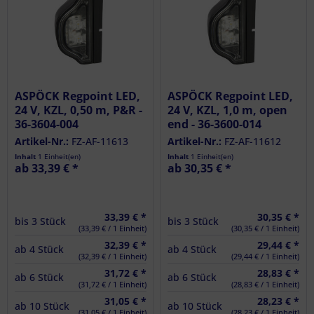
ASPÖCK Regpoint LED,
ASPÖCK Regpoint LED,
24 V, KZL, 0,50 m, P&R -
24 V, KZL, 1,0 m, open
36-3604-004
end - 36-3600-014
Artikel-Nr.:
FZ-AF-11613
Artikel-Nr.:
FZ-AF-11612
Inhalt
1 Einheit(en)
Inhalt
1 Einheit(en)
ab 33,39 € *
ab 30,35 € *
33,39 € *
30,35 € *
bis
3
Stück
bis
3
Stück
(33,39 € / 1 Einheit)
(30,35 € / 1 Einheit)
32,39 € *
29,44 € *
ab
4
Stück
ab
4
Stück
(32,39 € / 1 Einheit)
(29,44 € / 1 Einheit)
31,72 € *
28,83 € *
ab
6
Stück
ab
6
Stück
(31,72 € / 1 Einheit)
(28,83 € / 1 Einheit)
31,05 € *
28,23 € *
ab
10
Stück
ab
10
Stück
(31,05 € / 1 Einheit)
(28,23 € / 1 Einheit)