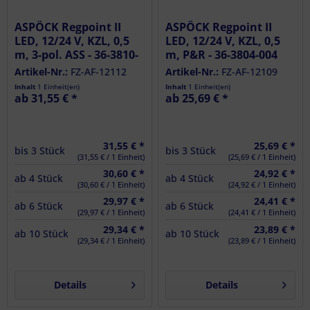
ASPÖCK Regpoint II
ASPÖCK Regpoint II
LED, 12/24 V, KZL, 0,5
LED, 12/24 V, KZL, 0,5
m, 3-pol. ASS - 36-3810-
m, P&R - 36-3804-004
004
Artikel-Nr.:
FZ-AF-12112
Artikel-Nr.:
FZ-AF-12109
Inhalt
1 Einheit(en)
Inhalt
1 Einheit(en)
ab 31,55 € *
ab 25,69 € *
31,55 € *
25,69 € *
bis
3
Stück
bis
3
Stück
(31,55 € / 1 Einheit)
(25,69 € / 1 Einheit)
30,60 € *
24,92 € *
ab
4
Stück
ab
4
Stück
(30,60 € / 1 Einheit)
(24,92 € / 1 Einheit)
29,97 € *
24,41 € *
ab
6
Stück
ab
6
Stück
(29,97 € / 1 Einheit)
(24,41 € / 1 Einheit)
29,34 € *
23,89 € *
ab
10
Stück
ab
10
Stück
(29,34 € / 1 Einheit)
(23,89 € / 1 Einheit)
Details
Details