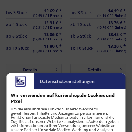
12,69 € *
14,19 € *
bis
3
Stück
bis
3
Stück
(12,69 € / 1 Einheit)
(14,19 € / 1 Einheit)
12,31 € *
13,76 € *
ab
4
Stück
ab
4
Stück
(12,31 € / 1 Einheit)
(13,76 € / 1 Einheit)
12,06 € *
13,48 € *
ab
6
Stück
ab
6
Stück
(12,06 € / 1 Einheit)
(13,48 € / 1 Einheit)
11,80 € *
13,20 € *
ab
10
Stück
ab
10
Stück
(11,80 € / 1 Einheit)
(13,20 € / 1 Einheit)
Details
Details
Datenschutzeinstellungen
Wir verwenden auf kuriershop.de Cookies und
Pixel
um die einwandfreie Funktion unserer Website zu
gewährleisten, Inhalte und Anzeigen zu personalisieren,
Funktionen für soziale Medien anbieten zu können und die
Zugriffe auf unserer Website zu analysieren. Außerdem geben
wir Informationen zu Ihrer Verwendung unserer Website an
unsere Partner für soziale Medien, Werbung und Analysen