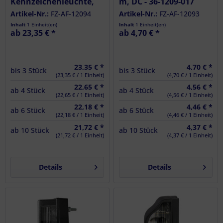
Kennzeichenleuchte,
m, DC - 36-1209-017
12 V, 0,8 m, DC - 36-
Artikel-Nr.:
FZ-AF-12094
Artikel-Nr.:
FZ-AF-12093
1209-704
Inhalt
1 Einheit(en)
Inhalt
1 Einheit(en)
ab 23,35 € *
ab 4,70 € *
23,35 € *
4,70 € *
bis
3
Stück
bis
3
Stück
(23,35 € / 1 Einheit)
(4,70 € / 1 Einheit)
22,65 € *
4,56 € *
ab
4
Stück
ab
4
Stück
(22,65 € / 1 Einheit)
(4,56 € / 1 Einheit)
22,18 € *
4,46 € *
ab
6
Stück
ab
6
Stück
(22,18 € / 1 Einheit)
(4,46 € / 1 Einheit)
21,72 € *
4,37 € *
ab
10
Stück
ab
10
Stück
(21,72 € / 1 Einheit)
(4,37 € / 1 Einheit)
Details
Details