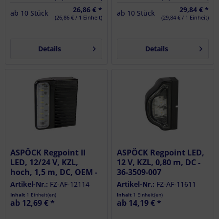
26,86 € *
29,84 € *
ab
10
Stück
ab
10
Stück
(26,86 € / 1 Einheit)
(29,84 € / 1 Einheit)
Details
Details
ASPÖCK Regpoint II
ASPÖCK Regpoint LED,
LED, 12/24 V, KZL,
12 V, KZL, 0,80 m, DC -
hoch, 1,5 m, DC, OEM -
36-3509-007
36-3869-007
Artikel-Nr.:
FZ-AF-12114
Artikel-Nr.:
FZ-AF-11611
Inhalt
1 Einheit(en)
Inhalt
1 Einheit(en)
ab 12,69 € *
ab 14,19 € *