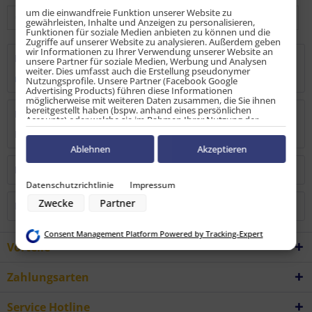
um die einwandfreie Funktion unserer Website zu
gewährleisten, Inhalte und Anzeigen zu personalisieren,
Funktionen für soziale Medien anbieten zu können und die
Zugriffe auf unserer Website zu analysieren. Außerdem geben
wir Informationen zu Ihrer Verwendung unserer Website an
Beschreibung
unsere Partner für soziale Medien, Werbung und Analysen
weiter. Dies umfasst auch die Erstellung pseudonymer
mehr
Nutzungsprofile. Unsere Partner (Facebook Google
Advertising Products) führen diese Informationen
möglicherweise mit weiteren Daten zusammen, die Sie ihnen
bereitgestellt haben (bspw. anhand eines persönlichen
Bewertungen
0
Accounts) oder welche sie im Rahmen Ihrer Nutzung der
Dienste gesammelt haben (bspw. Nutzungsdaten anderer
Bewertungen lesen, schreiben und diskutieren...
mehr
Geräte). Ihre Einwilligung zur Nutzung von Cookies und Pixeln
können Sie jederzeit widerrufen, indem Sie auf den
Ablehnen
Akzeptieren
Datenschutz-Button links unten klicken und dort die
entsprechenden Anpassungen vornehmen.
Kunden kauften auch
Datenschutzrichtlinie
Impressum
Zwecke der Datenverarbeitung durch unsere Partner:
Zwecke
Partner
Kunden haben sich ebenfalls angesehen
Speichern von oder Zugriff auf Informationen auf einem Endgerät
Verwendung reduzierter Daten zur Auswahl von Werbeanzeigen
Erstellung von Profilen für personalisierte Werbung
Consent Management Platform Powered by Tracking-Expert
Verwendung von Profilen zur Auswahl personalisierter Werbung
Vorteile
Erstellung von Profilen zur Personalisierung von Inhalten
Verwendung von Profilen zur Auswahl personalisierter Inhalte
Messung der Werbeleistung
Zahlungsarten
Messung der Performance von Inhalten
Analyse von Zielgruppen durch Statistiken oder Kombinationen von
Daten aus verschiedenen Quellen
Service Hotline
Entwicklung und Verbesserung der Angebote