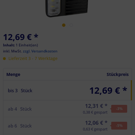
12,69 €
*
Inhalt:
1 Einheit(en)
inkl. MwSt.
zzgl. Versandkosten
Lieferzeit 3 - 7 Werktage
Menge
Stückpreis
12,69 € *
bis
3
Stück
12,31 € *
ab
4
Stück
-3
%
0,38 € gespart
12,06 € *
ab
6
Stück
-5
%
0,63 € gespart