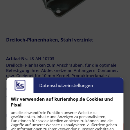
Dreiloch-Planenhaken, Stahl verzinkt
Artikel-Nr.:
LS-AN-10703
Dreiloch- Planhaken zum Anschrauben, für die optimale
Befestigung Ihrer Abdecknetze an Anhängern, Container,
usw. Geeignet für 10 mm Kordel. Produktmerkmale /
Technische Daten Abmessungen: ca. 50 x 50 mm
Datenschutzeinstellungen
Lieferumfang 1 x Dreiloch -...
Inhalt
1 Einheit(en)
ab 1,00 € *
Wir verwenden auf kuriershop.de Cookies und
Pixel
um die einwandfreie Funktion unserer Website zu
1,00 € *
bis
9
Stück
gewährleisten, Inhalte und Anzeigen zu personalisieren,
(1,00 € / 1 Einheit)
Funktionen für soziale Medien anbieten zu können und die
Zugriffe auf unserer Website zu analysieren. Außerdem geben
0,95 € *
ab
10
Stück
-5
%
wir Informationen zu Ihrer Verwendung unserer Website an
(0,95 € / 1 Einheit)