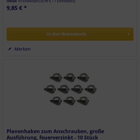
Inhalt
10 Einheit(en)
(
0,99 €
/ 1 Einheit(en))
9,85 € *
In den
Warenkorb
Merken
Planenhaken zum Anschrauben, große
Ausführung, feuerverzinkt - 10 Stück