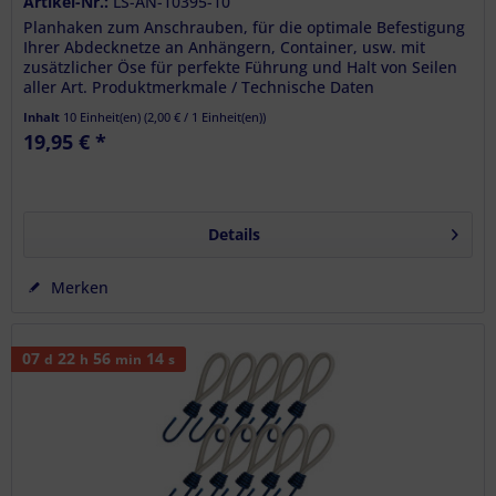
Artikel-Nr.:
LS-AN-10395-10
Planhaken zum Anschrauben, für die optimale Befestigung
Ihrer Abdecknetze an Anhängern, Container, usw. mit
zusätzlicher Öse für perfekte Führung und Halt von Seilen
aller Art. Produktmerkmale / Technische Daten
Abmessungen: 50 x 41 mm...
Inhalt
10 Einheit(en)
(
2,00 €
/ 1 Einheit(en))
19,95 € *
Details
Merken
07
22
56
13
d
h
min
s