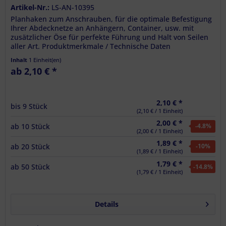
Artikel-Nr.:
LS-AN-10395
Planhaken zum Anschrauben, für die optimale Befestigung
Ihrer Abdecknetze an Anhängern, Container, usw. mit
zusätzlicher Öse für perfekte Führung und Halt von Seilen
aller Art. Produktmerkmale / Technische Daten
Abmessungen: 50 x 41 mm...
Inhalt
1 Einheit(en)
ab 2,10 € *
2,10 € *
bis
9
Stück
(2,10 € / 1 Einheit)
2,00 € *
ab
10
Stück
-4.8
%
(2,00 € / 1 Einheit)
1,89 € *
ab
20
Stück
-10
%
(1,89 € / 1 Einheit)
1,79 € *
ab
50
Stück
-14.8
%
(1,79 € / 1 Einheit)
Details