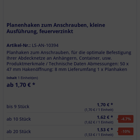
Planenhaken zum Anschrauben, kleine
Ausführung, feuerverzinkt
Artikel-Nr.:
LS-AN-10394
Planhaken zum Anschrauben, für die optimale Befestigung
Ihrer Abdecknetze an Anhängern, Container, usw.
Produktmerkmale / Technische Daten Abmessungen: 50 x
47 mm Hakenöffnung: 8 mm Lieferumfang 1 x Planhaken
zum Anschrauben
Inhalt
1 Einheit(en)
ab 1,70 € *
1,70 € *
bis
9
Stück
(1,70 € / 1 Einheit)
1,62 € *
ab
10
Stück
-4.7
%
(1,62 € / 1 Einheit)
1,53 € *
ab
20
Stück
-10
%
(1,53 € / 1 Einheit)