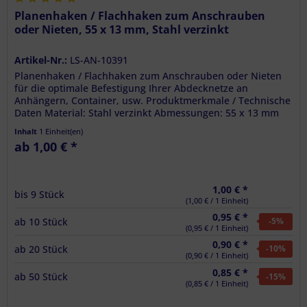
Planenhaken / Flachhaken zum Anschrauben
oder Nieten, 55 x 13 mm, Stahl verzinkt
Artikel-Nr.:
LS-AN-10391
Planenhaken / Flachhaken zum Anschrauben oder Nieten
für die optimale Befestigung Ihrer Abdecknetze an
Anhängern, Container, usw. Produktmerkmale / Technische
Daten Material: Stahl verzinkt Abmessungen: 55 x 13 mm
Lochabstand: 20 mm...
Inhalt
1 Einheit(en)
ab 1,00 € *
1,00 € *
bis
9
Stück
(1,00 € / 1 Einheit)
0,95 € *
ab
10
Stück
-5
%
(0,95 € / 1 Einheit)
0,90 € *
ab
20
Stück
-10
%
(0,90 € / 1 Einheit)
0,85 € *
ab
50
Stück
-15
%
(0,85 € / 1 Einheit)