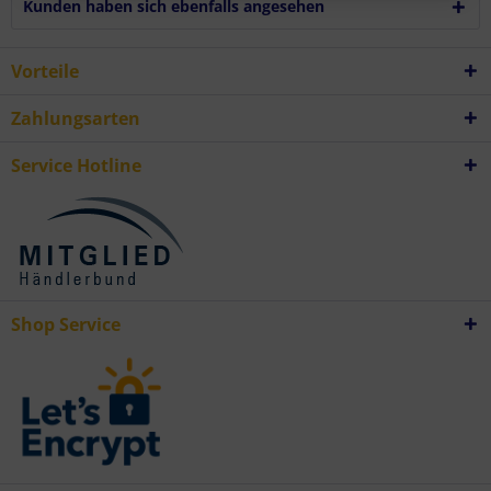
Verwendung von Profilen zur Auswahl personalisierter Inhalte
Kunden haben sich ebenfalls angesehen
Messung der Werbeleistung
Messung der Performance von Inhalten
Analyse von Zielgruppen durch Statistiken oder Kombinationen von
Daten aus verschiedenen Quellen
Vorteile
Entwicklung und Verbesserung der Angebote
Verwendung reduzierter Daten zur Auswahl von Inhalten
Besondere Features:
Zahlungsarten
Verwendung genauer Standortdaten
Endgeräteeigenschaften zur Identifikation aktiv abfragen
Service Hotline
Shop Service