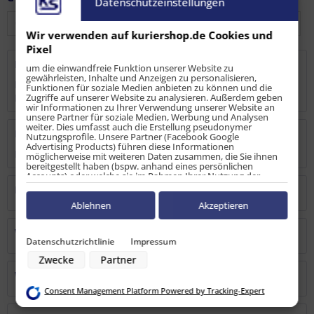
Datenschutzeinstellungen
Wir verwenden auf kuriershop.de Cookies und
Pixel
Beschreibung
um die einwandfreie Funktion unserer Website zu
gewährleisten, Inhalte und Anzeigen zu personalisieren,
Planhaken zum Anschrauben, für die optimale Befestigung
Funktionen für soziale Medien anbieten zu können und die
Zugriffe auf unserer Website zu analysieren. Außerdem geben
Ihrer Abdecknetze an Anhängern,...
mehr
wir Informationen zu Ihrer Verwendung unserer Website an
unsere Partner für soziale Medien, Werbung und Analysen
weiter. Dies umfasst auch die Erstellung pseudonymer
Bewertungen
0
Nutzungsprofile. Unsere Partner (Facebook Google
Advertising Products) führen diese Informationen
Bewertungen lesen, schreiben und diskutieren...
mehr
möglicherweise mit weiteren Daten zusammen, die Sie ihnen
bereitgestellt haben (bspw. anhand eines persönlichen
Accounts) oder welche sie im Rahmen Ihrer Nutzung der
Dienste gesammelt haben (bspw. Nutzungsdaten anderer
Hersteller
Geräte). Ihre Einwilligung zur Nutzung von Cookies und Pixeln
können Sie jederzeit widerrufen, indem Sie auf den
Ablehnen
Akzeptieren
Datenschutz-Button links unten klicken und dort die
entsprechenden Anpassungen vornehmen.
Verantwortliche Person
Datenschutzrichtlinie
Impressum
Zwecke der Datenverarbeitung durch unsere Partner:
Zwecke
Partner
Speichern von oder Zugriff auf Informationen auf einem Endgerät
Verwendung reduzierter Daten zur Auswahl von Werbeanzeigen
Warn-/Sicherheitshinweise
Erstellung von Profilen für personalisierte Werbung
Consent Management Platform Powered by Tracking-Expert
Verwendung von Profilen zur Auswahl personalisierter Werbung
Erstellung von Profilen zur Personalisierung von Inhalten