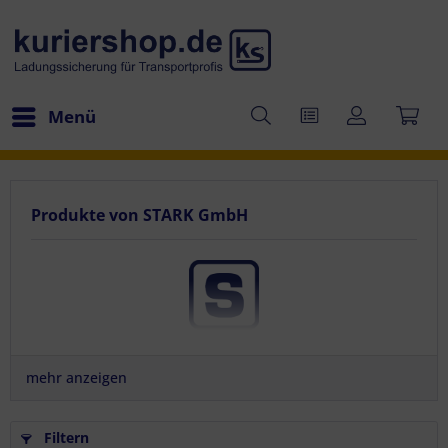
Menü
Produkte von STARK GmbH
STARK GmbH
Gablonzer Straße 17
mehr anzeigen
61440 Oberursel
Deutschland, Hessen
Filtern
Telefon: +49 6171 633 055