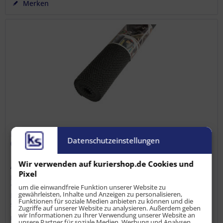
Merken
Black-Cat Standard Antirutschmatte 10 m Rolle
Datenschutzeinstellungen
0,50 m x 10 m
Wir verwenden auf kuriershop.de Cookies und
Artikel-Nr.:
LS-AM-10019
Pixel
Das perfekte Hilfsmittel zur Ladungssicherung! Mit der
"Black-Cat" Sicherheits-Antirutschmatte werden fast alle
um die einwandfreie Funktion unserer Website zu
gewährleisten, Inhalte und Anzeigen zu personalisieren,
Probleme der Rutschsicherung gelöst. "BLACK-CAT" hält
Funktionen für soziale Medien anbieten zu können und die
sich aufgrund von Adhäsionskräften am Untergrund fest,
Zugriffe auf unserer Website zu analysieren. Außerdem geben
sogar auf rauen...
wir Informationen zu Ihrer Verwendung unserer Website an
Inhalt
5 m²
(
22,47 €
/ 1 m²)
unsere Partner für soziale Medien, Werbung und Analysen