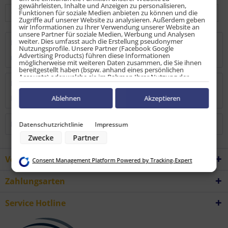
gewährleisten, Inhalte und Anzeigen zu personalisieren,
Funktionen für soziale Medien anbieten zu können und die
Zugriffe auf unserer Website zu analysieren. Außerdem geben
wir Informationen zu Ihrer Verwendung unserer Website an
unsere Partner für soziale Medien, Werbung und Analysen
weiter. Dies umfasst auch die Erstellung pseudonymer
Beschreibung
Nutzungsprofile. Unsere Partner (Facebook Google
Advertising Products) führen diese Informationen
mehr
möglicherweise mit weiteren Daten zusammen, die Sie ihnen
bereitgestellt haben (bspw. anhand eines persönlichen
Accounts) oder welche sie im Rahmen Ihrer Nutzung der
Bewertungen
0
Dienste gesammelt haben (bspw. Nutzungsdaten anderer
Geräte). Ihre Einwilligung zur Nutzung von Cookies und Pixeln
Bewertungen lesen, schreiben und diskutieren...
mehr
können Sie jederzeit widerrufen, indem Sie auf den
Ablehnen
Akzeptieren
Datenschutz-Button links unten klicken und dort die
entsprechenden Anpassungen vornehmen.
Kunden kauften auch
Datenschutzrichtlinie
Impressum
Zwecke der Datenverarbeitung durch unsere Partner:
Zwecke
Partner
Speichern von oder Zugriff auf Informationen auf einem Endgerät
Verwendung reduzierter Daten zur Auswahl von Werbeanzeigen
Erstellung von Profilen für personalisierte Werbung
Vorteile
Consent Management Platform Powered by Tracking-Expert
Verwendung von Profilen zur Auswahl personalisierter Werbung
Erstellung von Profilen zur Personalisierung von Inhalten
Verwendung von Profilen zur Auswahl personalisierter Inhalte
Zahlungsarten
Messung der Werbeleistung
Messung der Performance von Inhalten
Analyse von Zielgruppen durch Statistiken oder Kombinationen von
Service Hotline
Daten aus verschiedenen Quellen
Entwicklung und Verbesserung der Angebote
Verwendung reduzierter Daten zur Auswahl von Inhalten