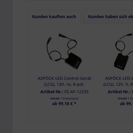
Erstellung von P
Verwendung von 
Messung der We
Messung der Pe
Kunden kauften auch
Kunden haben sich eb
Analyse von Zie
Entwicklung un
Verwendung redu
Besondere Featu
Verwendung gen
Endgeräteeigensc
ASPÖCK LED-Control-Gerät
ASPÖCK LED-C
(LCG), 12V, re, 8-pol.
(LCG), 12V, li, 
Bajonett, je 0,85m - 75-0353-
je 0,85m,OEM 
Artikel-Nr.:
FZ-AF-12233
Artikel-Nr.:
007
Inhalt
1 Einheit(en)
Inhalt
1 E
ab 99,18 € *
ab 99,