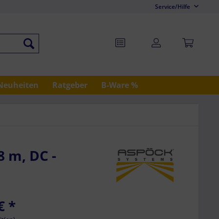
Service/Hilfe
Neuheiten
Ratgeber
B-Ware %
8 m, DC -
€
*