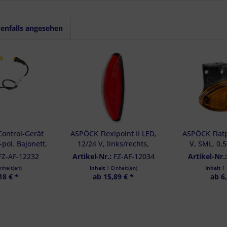
rofilen zur Personalisierung von Inhalten
Profilen zur Auswahl personalisierter Inhalte
rbeleistung
rformance von Inhalten
enfalls angesehen
lgruppen durch Statistiken oder Kombinationen von Daten aus verschiedenen Quelle
d Verbesserung der Angebote
zierter Daten zur Auswahl von Inhalten
res:
auer Standortdaten
haften zur Identifikation aktiv abfragen
ontrol-Gerät
ASPÖCK Flexipoint II LED,
ASPÖCK Flatp
8-pol. Bajonett,
12/24 V, links/rechts,
V, SML, 0,
- 75-0352-007
rot/weiß, 2,5m,DC,OEM - 31-
Winkel (Z) 
FZ-AF-12232
Artikel-Nr.:
FZ-AF-12034
Artikel-Nr.
8524-017
inheit(en)
Inhalt
1 Einheit(en)
Inhalt
1 
18 € *
ab 15,89 € *
ab 6