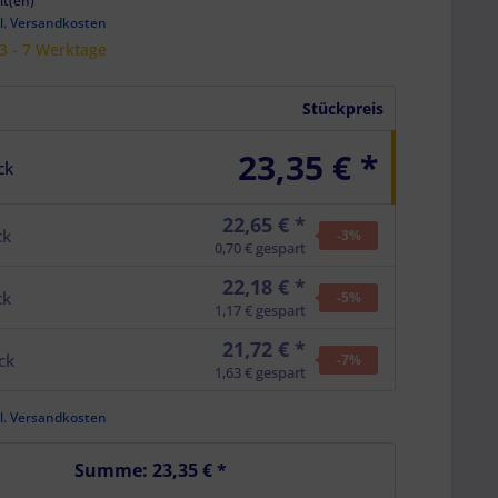
it(en)
l. Versandkosten
 3 - 7 Werktage
Stückpreis
23,35 € *
ck
22,65 € *
ck
-3
%
0,70 € gespart
22,18 € *
ck
-5
%
1,17 € gespart
21,72 € *
ck
-7
%
1,63 € gespart
l. Versandkosten
Summe:
23,35 €
*