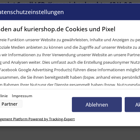
int Small LED, Kennzeichenleuchte, 12 V, 0,8 m, 
atenschutzeinstellungen
elvergleich
den auf kuriershop.de Cookies und Pixel
CK Systems GmbH
eie Funktion unserer Website zu gewährleisten, Inhalte und Anzeigen zu per
INT small
oziale Medien anbieten zu können und die Zugriffe auf unserer Website zu a
eichenleuchte
ir Informationen zu Ihrer Verwendung unserer Website an unsere Partner 
eichenleuchte
und Analysen weiter. Dies umfasst auch die Erstellung pseudonymer Nutzu
Facebook Google Advertising Products) führen diese Informationen möglic
m
usammen, die Sie ihnen bereitgestellt haben (bspw. anhand eines persönli
 im Rahmen Ihrer Nutzung der Dienste gesammelt haben (bspw. Nutzungsda
nwilligung zur Nutzung von Cookies und Pixeln können Sie jederzeit widerruf
linie
Impressum
Double Click-System
-Button links unten klicken und dort die entsprechenden Anpassungen vo
Partner
Ablehnen
A
gpoint Small LED, Kennzeichenleuchte, 12 V, 0,8 
nverarbeitung durch unsere Partner:
gement Platform Powered by Tracking-Expert
der Zugriff auf Informationen auf einem Endgerät
uzierter Daten zur Auswahl von Werbeanzeigen
Profilen für personalisierte Werbung
Profilen zur Auswahl personalisierter Werbung