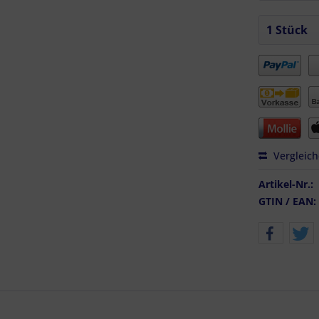
Vergleic
Artikel-Nr.:
GTIN / EAN: