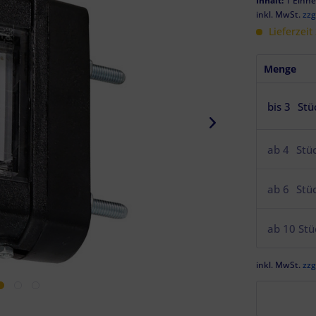
Inhalt:
1 Einhe
inkl. MwSt.
zzg
Lieferzeit
Menge
bis
3
Stü
ab
4
Stü
ab
6
Stü
ab
10
Stü
inkl. MwSt.
zzg