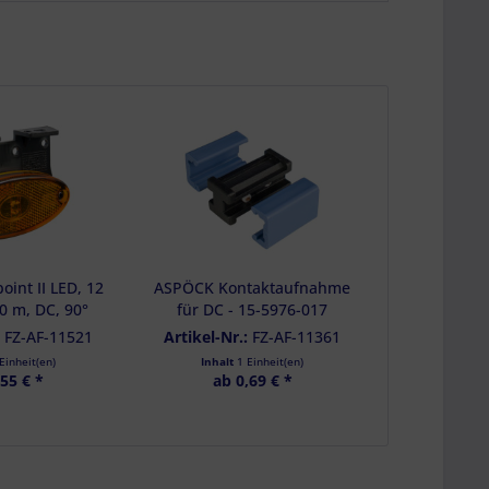
n
oint II LED, 12
ASPÖCK Kontaktaufnahme
50 m, DC, 90°
für DC - 15-5976-017
- 31-2369-027
:
FZ-AF-11521
Artikel-Nr.:
FZ-AF-11361
Einheit(en)
Inhalt
1 Einheit(en)
,55 € *
ab 0,69 € *