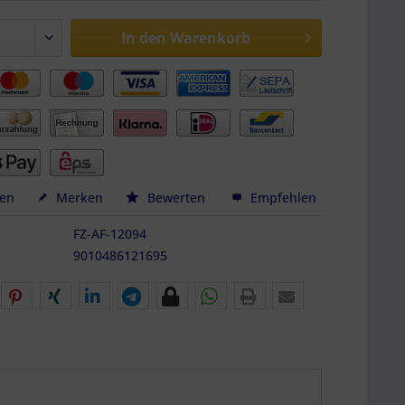
In den
Warenkorb
hen
Merken
Bewerten
Empfehlen
FZ-AF-12094
9010486121695