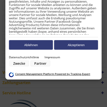
gewährleisten, Inhalte und Anzeigen zu personalisieren,
Funktionen für soziale Medien anbieten zu können und die
Zugriffe auf unserer Website zu analysieren. Außerdem geben
wir Informationen zu Ihrer Verwendung unserer Website an
unsere Partner für soziale Medien, Werbung und Analysen
weiter. Dies umfasst auch die Erstellung pseudonymer
Beschreibung
Nutzungsprofile. Unsere Partner (Facebook Google
Advertising Products) führen diese Informationen
mehr
möglicherweise mit weiteren Daten zusammen, die Sie ihnen
bereitgestellt haben (bspw. anhand eines persönlichen
Accounts) oder welche sie im Rahmen Ihrer Nutzung der
Dienste gesammelt haben (bspw. Nutzungsdaten anderer
Bewertungen
0
Geräte). Ihre Einwilligung zur Nutzung von Cookies und Pixeln
können Sie jederzeit widerrufen, indem Sie auf den
Ablehnen
Akzeptieren
Bewertungen lesen, schreiben und diskutieren...
mehr
Datenschutz-Button links unten klicken und dort die
entsprechenden Anpassungen vornehmen.
Datenschutzrichtlinie
Impressum
Kunden haben sich ebenfalls angesehen
Zwecke der Datenverarbeitung durch unsere Partner:
Zwecke
Partner
Speichern von oder Zugriff auf Informationen auf einem Endgerät
Verwendung reduzierter Daten zur Auswahl von Werbeanzeigen
Erstellung von Profilen für personalisierte Werbung
Vorteile
Consent Management Platform Powered by Tracking-Expert
Verwendung von Profilen zur Auswahl personalisierter Werbung
Erstellung von Profilen zur Personalisierung von Inhalten
Zahlungsarten
Verwendung von Profilen zur Auswahl personalisierter Inhalte
Messung der Werbeleistung
Messung der Performance von Inhalten
Service Hotline
Analyse von Zielgruppen durch Statistiken oder Kombinationen von
Daten aus verschiedenen Quellen
Entwicklung und Verbesserung der Angebote
Verwendung reduzierter Daten zur Auswahl von Inhalten
Besondere Features: