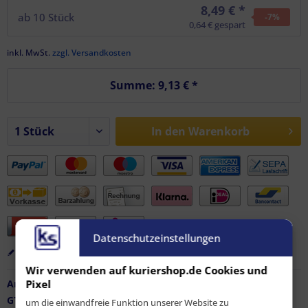
8,49 € *
ab
10
Stück
-7
%
0,64 € gespart
inkl. MwSt.
zzgl. Versandkosten
Summe:
9,13 €
*
In den
Warenkorb
Datenschutzeinstellungen
Merken
Bewerten
Empfehlen
Wir verwenden auf kuriershop.de Cookies und
Pixel
Artikel-Nr.:
FZ-AF-11594
GTIN / EAN:
9010486132912
um die einwandfreie Funktion unserer Website zu