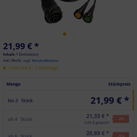
21,99 €
*
Inhalt:
1 Einheit(en)
inkl. MwSt.
zzgl. Versandkosten
Lieferzeit 3 - 7 Werktage
Menge
Stückpreis
21,99 € *
bis
3
Stück
21,33 € *
ab
4
Stück
-3
%
0,66 € gespart
20,89 € *
ab
6
Stück
-5
%