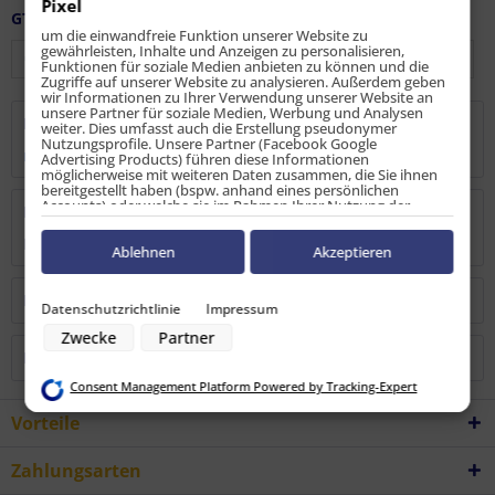
Pixel
GTIN / EAN:
9010486087700
um die einwandfreie Funktion unserer Website zu
gewährleisten, Inhalte und Anzeigen zu personalisieren,
Funktionen für soziale Medien anbieten zu können und die
Zugriffe auf unserer Website zu analysieren. Außerdem geben
wir Informationen zu Ihrer Verwendung unserer Website an
unsere Partner für soziale Medien, Werbung und Analysen
Beschreibung
weiter. Dies umfasst auch die Erstellung pseudonymer
Nutzungsprofile. Unsere Partner (Facebook Google
mehr
Advertising Products) führen diese Informationen
möglicherweise mit weiteren Daten zusammen, die Sie ihnen
bereitgestellt haben (bspw. anhand eines persönlichen
Accounts) oder welche sie im Rahmen Ihrer Nutzung der
Bewertungen
0
Dienste gesammelt haben (bspw. Nutzungsdaten anderer
Geräte). Ihre Einwilligung zur Nutzung von Cookies und Pixeln
Bewertungen lesen, schreiben und diskutieren...
mehr
können Sie jederzeit widerrufen, indem Sie auf den
Ablehnen
Akzeptieren
Datenschutz-Button links unten klicken und dort die
entsprechenden Anpassungen vornehmen.
Kunden kauften auch
Datenschutzrichtlinie
Impressum
Zwecke der Datenverarbeitung durch unsere Partner:
Zwecke
Partner
Speichern von oder Zugriff auf Informationen auf einem Endgerät
Kunden haben sich ebenfalls angesehen
Verwendung reduzierter Daten zur Auswahl von Werbeanzeigen
Erstellung von Profilen für personalisierte Werbung
Consent Management Platform Powered by Tracking-Expert
Verwendung von Profilen zur Auswahl personalisierter Werbung
Erstellung von Profilen zur Personalisierung von Inhalten
Vorteile
Verwendung von Profilen zur Auswahl personalisierter Inhalte
Messung der Werbeleistung
Messung der Performance von Inhalten
Zahlungsarten
Analyse von Zielgruppen durch Statistiken oder Kombinationen von
Daten aus verschiedenen Quellen