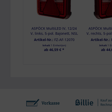
Entwicklung un
Verwendung redu
Besondere Featu
Verwendung gen
Endgeräteeigensc
ASPÖCK MultiLED IV, 12/24
ASPÖCK Multi
V, links, 5-pol. Bajonett, NSL
V, rechts, 5-pol
- 34-8941-027
- 34-89
Artikel-Nr.:
FZ-AF-12070
Artikel-Nr.:
Inhalt
1 Einheit(en)
Inhalt
1 E
ab 46,59 € *
ab 44,