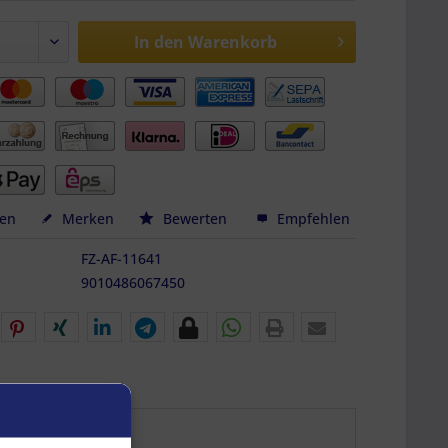
In den
Warenkorb
hen
Merken
Bewerten
Empfehlen
FZ-AF-11641
9010486067450