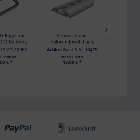
 U-Bügel, mit
Airlineschiene,
Spanngurt 
M12 Muttern,
Halbrundprofil flach,
400/800 daN
 LC 800 daN
eloxiert, Länge 1 m
teilig, End
:
LS-ZO-10057
Artikel-Nr.:
LS-AL-10479
Artikel-Nr
Einheit(en)
Inhalt
1 Meter
Inhalt
,90 € *
13,90 € *
ab 1