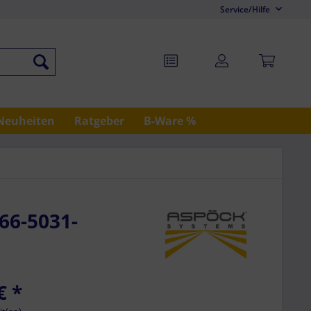
Service/Hilfe
Neuheiten
Ratgeber
B-Ware %
66-5031-
€
*