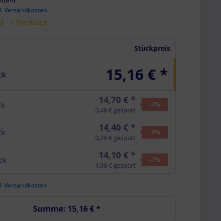
it(en)
l. Versandkosten
 3 - 7 Werktage
Stückpreis
15,16 € *
ck
14,70 € *
ck
-3
%
0,46 € gespart
14,40 € *
ck
-5
%
0,76 € gespart
14,10 € *
ck
-7
%
1,06 € gespart
l. Versandkosten
Summe:
15,16 €
*