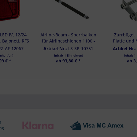
d Verbesserung der Angebote
zierter Daten zur Auswahl von Inhalten
res:
auer Standortdaten
haften zur Identifikation aktiv abfragen
LED IV, 12/24
Airline-Beam - Sperrbalken
Zurrbügel,
. Bajonett, RFS
für Airlineschienen 1100 -
Platte und 
40-027
1660 mm
verzinkt,
FZ-AF-12067
Artikel-Nr.:
LS-SP-10751
Artikel-Nr.
inheit(en)
Inhalt
1 Einheit(en)
Inhalt
1 
09 € *
ab 93,80 € *
ab 3