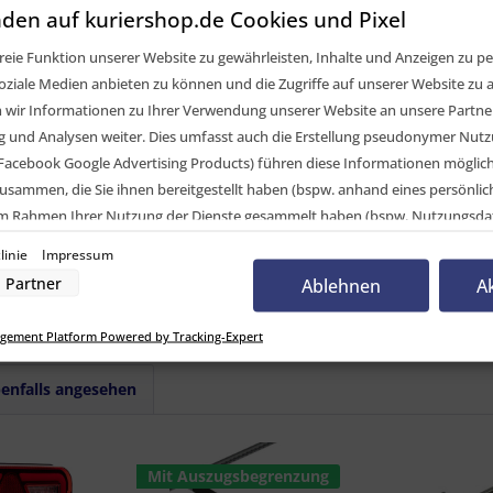
ter für Rückfahrscheinwerfer, 400 mm, DC - 66-5
den auf kuriershop.de Cookies und Pixel
eie Funktion unserer Website zu gewährleisten, Inhalte und Anzeigen zu per
elvergleich
oziale Medien anbieten zu können und die Zugriffe auf unserer Website zu a
ir Informationen zu Ihrer Verwendung unserer Website an unsere Partner 
CK Systems GmbH
und Analysen weiter. Dies umfasst auch die Erstellung pseudonymer Nutzu
er
Facebook Google Advertising Products) führen diese Informationen möglic
m
usammen, die Sie ihnen bereitgestellt haben (bspw. anhand eines persönli
 im Rahmen Ihrer Nutzung der Dienste gesammelt haben (bspw. Nutzungsda
apter für Rückfahrscheinwerfer, 400 mm, DC - 66
nwilligung zur Nutzung von Cookies und Pixeln können Sie jederzeit widerruf
linie
Impressum
-Button links unten klicken und dort die entsprechenden Anpassungen vo
Partner
Ablehnen
A
nverarbeitung durch unsere Partner:
gement Platform Powered by Tracking-Expert
der Zugriff auf Informationen auf einem Endgerät
uzierter Daten zur Auswahl von Werbeanzeigen
Profilen für personalisierte Werbung
enfalls angesehen
Profilen zur Auswahl personalisierter Werbung
rofilen zur Personalisierung von Inhalten
Profilen zur Auswahl personalisierter Inhalte
rbeleistung
rformance von Inhalten
Mit Auszugsbegrenzung
lgruppen durch Statistiken oder Kombinationen von Daten aus verschiedenen Quelle