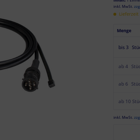
Inhalt:
1 Einhe
inkl. MwSt.
zzg
Lieferzeit
Menge
bis
3
Stü
ab
4
Stü
ab
6
Stü
ab
10
Stü
inkl. MwSt.
zzg