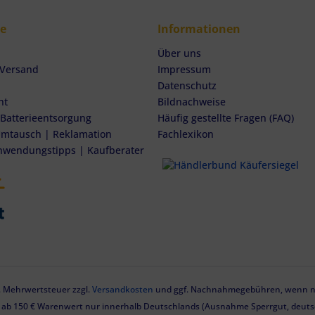
ce
Informationen
Über uns
 Versand
Impressum
Datenschutz
ht
Bildnachweise
 Batterieentsorgung
Häufig gestellte Fragen (FAQ)
mtausch | Reklamation
Fachlexikon
nwendungstipps | Kaufberater
zl. Mehrwertsteuer zzgl.
Versandkosten
und ggf. Nachnahmegebühren, wenn ni
g ab 150 € Warenwert nur innerhalb Deutschlands (Ausnahme Sperrgut, deutsc