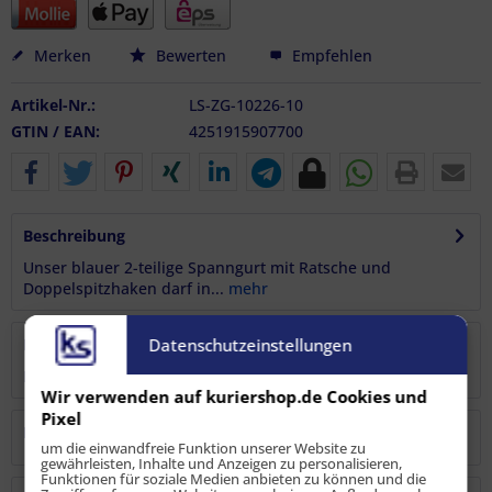
Merken
Bewerten
Empfehlen
Artikel-Nr.:
LS-ZG-10226-10
GTIN / EAN:
4251915907700
Beschreibung
Unser blauer 2-teilige Spanngurt mit Ratsche und
Doppelspitzhaken darf in...
mehr
Bewertungen
0
Datenschutzeinstellungen
Bewertungen lesen, schreiben und diskutieren...
mehr
Wir verwenden auf kuriershop.de Cookies und
Pixel
Hersteller
um die einwandfreie Funktion unserer Website zu
gewährleisten, Inhalte und Anzeigen zu personalisieren,
Funktionen für soziale Medien anbieten zu können und die