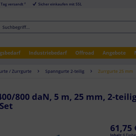
 Tag versandt ²
Sicher einkaufen mit SSL
sbedarf
Industriebedarf
Offroad
Angebote
rte / Zurrgurte
Spanngurte 2-teilig
Zurrgurte 25 mm
400/800 daN, 5 m, 25 mm, 2-teilig
Set
61,75 
Inhalt:
6 Einhe