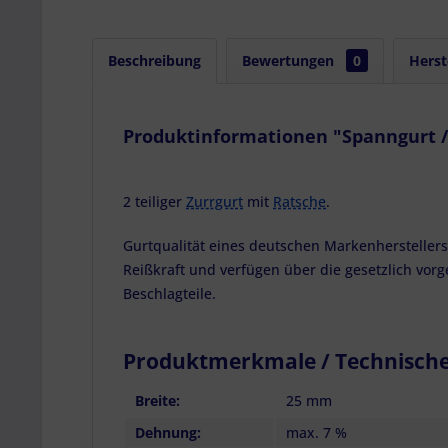
Beschreibung
Bewertungen
0
Herst
Produktinformationen "Spanngurt / Z
2 teiliger
Zurrgurt
mit
Ratsche
.
Gurtqualität eines deutschen Markenherstellers
Reißkraft und verfügen über die gesetzlich vor
Beschlagteile.
Produktmerkmale / Technisch
Breite:
25 mm
Dehnung:
max. 7 %