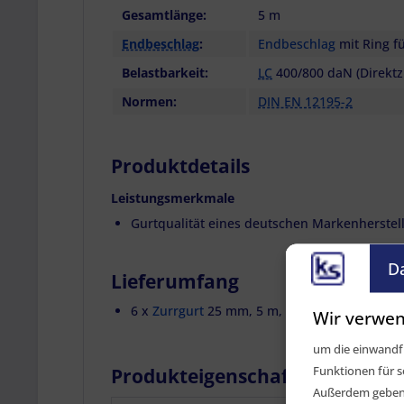
Gesamtlänge:
5 m
Endbeschlag
:
Endbeschlag
mit Ring f
Belastbarkeit:
LC
400/800 daN (Direkt
Normen:
DIN EN 12195-2
Produktdetails
Leistungsmerkmale
Gurtqualität eines deutschen Markenherstel
D
Lieferumfang
6 x
Zurrgurt
25 mm, 5 m, 2-teilig, Beschlag 1
Wir verwen
um die einwandfr
Funktionen für s
Produkteigenschaften für Artik
Außerdem geben w