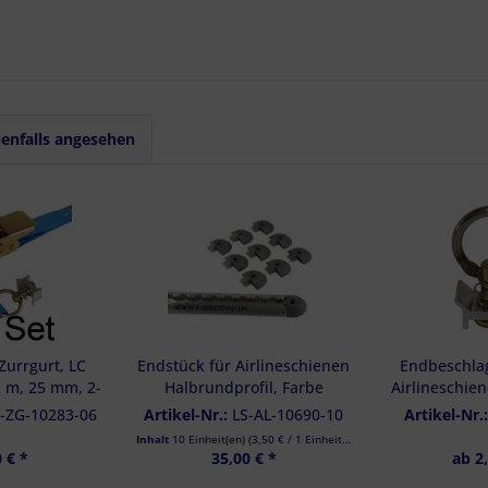
enfalls angesehen
Zurrgurt, LC
Endstück für Airlineschienen
Endbeschlag
 m, 25 mm, 2-
Halbrundprofil, Farbe
Airlineschie
chlag m. Ring,
hellgrau, 10er Set
-ZG-10283-06
Artikel-Nr.:
LS-AL-10690-10
Artikel-Nr.
ück
Inhalt
10 Einheit(en)
(
3,50 €
/ 1 Einheit(en))
 € *
35,00 € *
ab 2