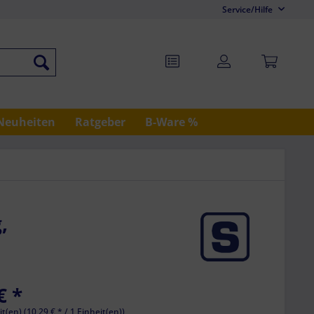
Service/Hilfe
Neuheiten
Ratgeber
B-Ware %
,
€ *
it(en) (10,29 € * / 1 Einheit(en))