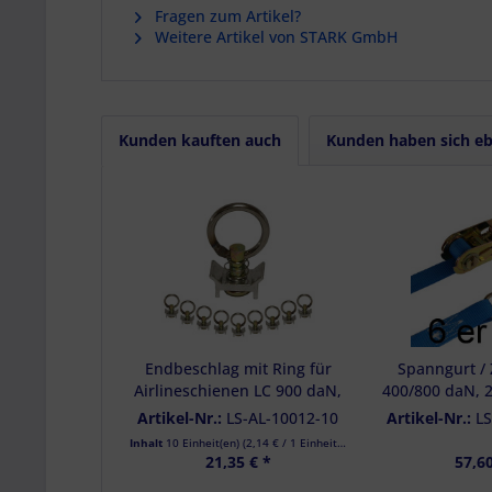
Fragen zum Artikel?
Weitere Artikel von STARK GmbH
Kunden kauften auch
Kunden haben sich eb
Endbeschlag mit Ring für
Spanngurt / 
Airlineschienen LC 900 daN,
400/800 daN, 2
10er Set
teilig, Endbes
Artikel-Nr.:
LS-AL-10012-10
Artikel-Nr.:
LS
6 St
Inhalt
10 Einheit(en)
(
2,14 €
/ 1 Einheit(en))
21,35 € *
57,60