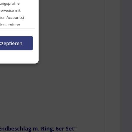
ngsprofile.
herweise mit
chen Accounts)
ten anderer
en, indem Sie auf
rnehmen.
kzeptieren
n
Endbeschlag m. Ring, 6er Set"