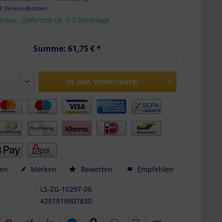
l. Versandkosten
ferbar, Lieferzeit ca. 1-3 Werktage
Summe:
61,75 €
*
In den
Warenkorb
hen
Merken
Bewerten
Empfehlen
LS-ZG-10297-06
4251915907830