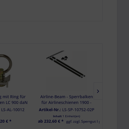
 mit Ring für
Airline-Beam - Sperrbalken
Sikaflex®
nen LC 900 daN
für Airlineschienen 1900 -
Kartusch
2460 mm 2er Set inkl.
:
LS-AL-10012
Artikel-Nr.:
LS-SP-10752-02P
Artikel-Nr
Parkhalterung
Inhalt
1 Einheit(en)
Inhalt
0.3 Lit
,20 € *
ab 232,60 € *
19
ggf. zzgl. Sperrgut I pro Bestellung