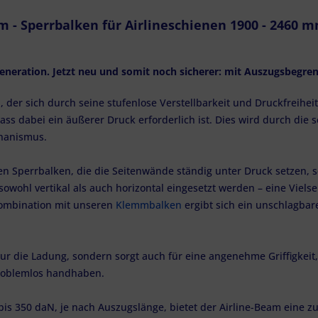
 - Sperrbalken für Airlineschienen 1900 - 2460 m
eneration. Jetzt neu und somit noch sicherer: mit Auszugsbegr
n
, der sich durch seine stufenlose Verstellbarkeit und Druckfreihe
ass dabei ein äußerer Druck erforderlich ist. Dies wird durch die
chanismus.
n Sperrbalken, die die Seitenwände ständig unter Druck setzen, s
n sowohl vertikal als auch horizontal eingesetzt werden – eine Viels
ombination mit unseren
Klemmbalken
ergibt sich ein unschlagbar
 die Ladung, sondern sorgt auch für eine angenehme Griffigkeit, s
roblemlos handhaben.
is 350 daN, je nach Auszugslänge, bietet der Airline-Beam eine z