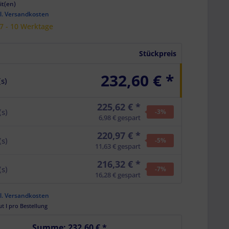
it(en)
l. Versandkosten
 7 - 10 Werktage
Stückpreis
232,60 € *
(s)
225,62 € *
(s)
-3
%
6,98 € gespart
220,97 € *
(s)
-5
%
11,63 € gespart
216,32 € *
(s)
-7
%
16,28 € gespart
l. Versandkosten
ut I pro Bestellung
Summe:
232,60 €
*