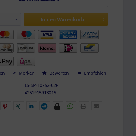
In den
Warenkorb
hen
Merken
Bewerten
Empfehlen
LS-SP-10752-02P
4251915913015