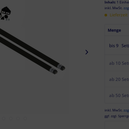
Inhalt:
1 Einhe
inkl. MwSt.
zzg
Lieferzeit
Menge
bis
9
Set
ab
10
Set
ab
20
Set
ab
50
Set
inkl. MwSt.
zzg
ggf. zzgl. Sperrg