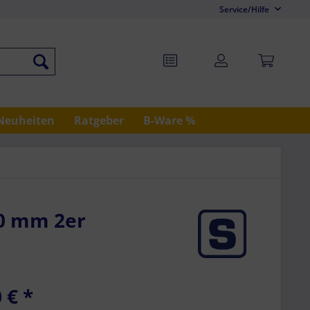
Service/Hilfe
Neuheiten
Ratgeber
B-Ware %
60 mm 2er
 €
*