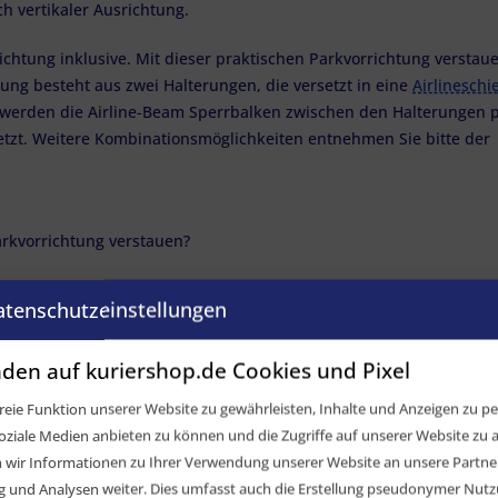
ch vertikaler Ausrichtung.
ichtung inklusive.
Mit dieser praktischen Parkvorrichtung verstaue
ung besteht aus zwei Halterungen, die versetzt in eine
Airlineschi
 werden die Airline-Beam Sperrbalken zwischen den Halterungen p
etzt. Weitere Kombinationsmöglichkeiten entnehmen Sie bitte der
arkvorrichtung verstauen?
hienen
1500 - 2200 mm (LS-SP-10750) oder
atenschutzeinstellungen
lu, verstellbar, alle Varianten (LS-SP-10810,-10812,-10814,-10816) 
en, Alu, verstellbar, alle Varianten (LS-SP-10811,-10813,-10815,-10
ca. 1450-1910 mm, f. Airline-, Stäbchen- & Kombischiene (LS-SP-109
den auf kuriershop.de Cookies und Pixel
925 mm, f. Airline-, Stäbchen- & Kombischiene (LS-SP-10755)
eie Funktion unserer Website zu gewährleisten, Inhalte und Anzeigen zu per
oziale Medien anbieten zu können und die Zugriffe auf unserer Website zu a
n mit 24 mm Vollbolzen: LS-SP-10998, LS-SP-10999
ir Informationen zu Ihrer Verwendung unserer Website an unsere Partner 
und Analysen weiter. Dies umfasst auch die Erstellung pseudonymer Nutzu