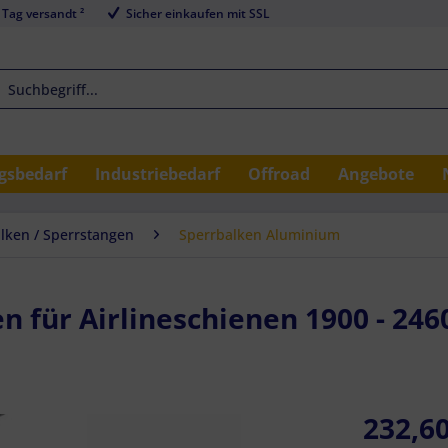
 Tag versandt ²
Sicher einkaufen mit SSL
sbedarf
Industriebedarf
Offroad
Angebote
lken / Sperrstangen
Sperrbalken Aluminium
en für Airlineschienen 1900 - 24
232,60