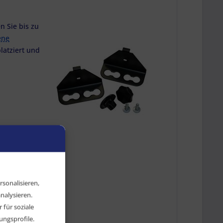
n Sie bis zu
ene
latziert und
oder
817) oder
21) oder
sonalisieren,
nalysieren.
für soziale
ngsprofile.