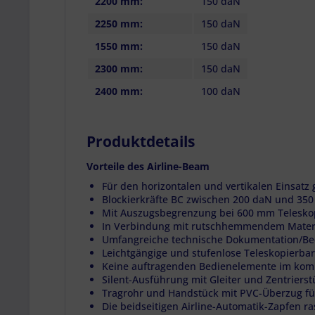
2200 mm:
150 daN
2250 mm:
150 daN
1550 mm:
150 daN
2300 mm:
150 daN
2400 mm:
100 daN
Produktdetails
Vorteile des Airline-Beam
Für den horizontalen und vertikalen Einsatz 
Blockierkräfte BC zwischen 200 daN und 35
Mit Auszugsbegrenzung bei 600 mm Telesk
In Verbindung mit rutschhemmendem Materia
Umfangreiche technische Dokumentation/Be
Leichtgängige und stufenlose Teleskopierbar
Keine auftragenden Bedienelemente im komp
Silent-Ausführung mit Gleiter und Zentrierst
Tragrohr und Handstück mit PVC-Überzug fü
Die beidseitigen Airline-Automatik-Zapfen ras