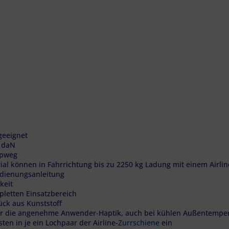
geeignet
0 daN
opweg
l können in Fahrrichtung bis zu 2250 kg Ladung mit einem Airli
dienungsanleitung
keit
letten Einsatzbereich
ück aus Kunststoff
r die angenehme Anwender-Haptik, auch bei kühlen Außentemperat
ten in je ein Lochpaar der Airline-
Zurrschiene
ein