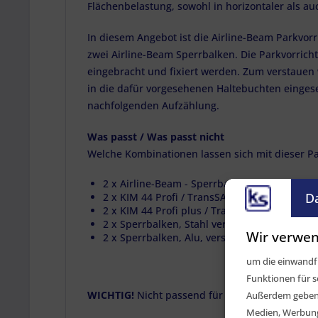
Flächenbelastung, sowohl in horizontaler als au
In diesem Angebot ist die Airline-Beam Parkvorr
zwei Airline-Beam Sperrbalken. Die Parkvorricht
eingebracht und fixiert werden. Zum verstauen
in die dafür vorgesehenen Haltebuchten einges
nachfolgenden Aufzählung.
Was passt / Was passt nicht
Welche Kombinationen lassen sich mit dieser P
2 x Airline-Beam - Sperrbalken für
Airlinesc
D
2 x KIM 44 Profi / TransSAFE® Sperrbalken, A
2 x KIM 44 Profi plus / TransSAFE® Sperrbalk
2 x Sperrbalken, Stahl verzinkt, verstellbar 
Wir verwen
2 x Sperrbalken, Alu, verstellbar ca. 1430-1
um die einwandfr
Funktionen für s
WICHTIG!
Nicht passend für KIM 44 Sperrbalke
Außerdem geben w
Medien, Werbung 