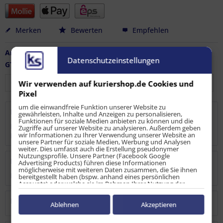
Merken
Bewerten
Empfehlen
Artikel-Nr.:
LS-AL-10687
Datenschutzeinstellungen
GTIN / EAN:
4251915902422
Wir verwenden auf kuriershop.de Cookies und
Pixel
um die einwandfreie Funktion unserer Website zu
Beschreibung
gewährleisten, Inhalte und Anzeigen zu personalisieren,
Funktionen für soziale Medien anbieten zu können und die
Mit diesem Aluminiumprofil in Kombination mit unserem
Zugriffe auf unserer Website zu analysieren. Außerdem geben
wir Informationen zu Ihrer Verwendung unserer Website an
Palettenstopp für Airlineschienen...
mehr
unsere Partner für soziale Medien, Werbung und Analysen
weiter. Dies umfasst auch die Erstellung pseudonymer
Nutzungsprofile. Unsere Partner (Facebook Google
Bewertungen
0
Advertising Products) führen diese Informationen
möglicherweise mit weiteren Daten zusammen, die Sie ihnen
Bewertungen lesen, schreiben und diskutieren...
mehr
bereitgestellt haben (bspw. anhand eines persönlichen
Accounts) oder welche sie im Rahmen Ihrer Nutzung der
Dienste gesammelt haben (bspw. Nutzungsdaten anderer
Geräte). Ihre Einwilligung zur Nutzung von Cookies und Pixeln
Hersteller
können Sie jederzeit widerrufen, indem Sie auf den
Ablehnen
Akzeptieren
Datenschutz-Button links unten klicken und dort die
entsprechenden Anpassungen vornehmen.