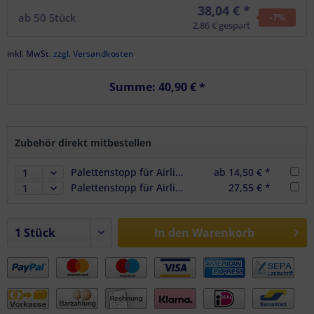
38,04 € *
ab
50
Stück
-7
%
2,86 € gespart
inkl. MwSt.
zzgl. Versandkosten
Summe:
40,90 €
*
Zubehör direkt mitbestellen
Palettenstopp für Airlineschiene, seitengleich, universell einsetzbar
ab 14,50 € *
Palettenstopp für Airlineschiene im 2er Set, seitengleich, universell einsetzbar
27,55 € *
In den
Warenkorb