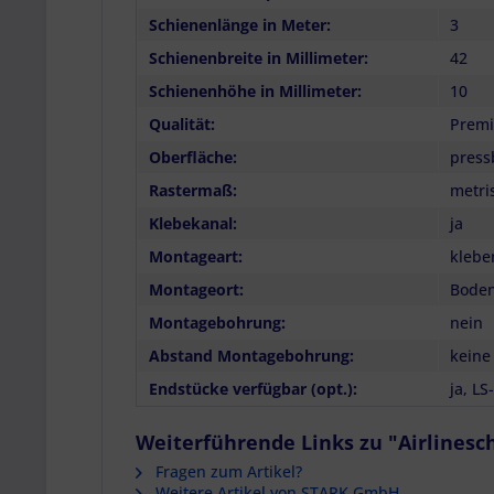
Schienenlänge in Meter:
3
Schienenbreite in Millimeter:
42
Schienenhöhe in Millimeter:
10
Qualität:
Premi
Oberfläche:
press
Rastermaß:
metri
Klebekanal:
ja
Montageart:
klebe
Montageort:
Bode
Montagebohrung:
nein
Abstand Montagebohrung:
keine
Endstücke verfügbar (opt.):
ja, L
Weiterführende Links zu "Airlinesch
Fragen zum Artikel?
Weitere Artikel von STARK GmbH