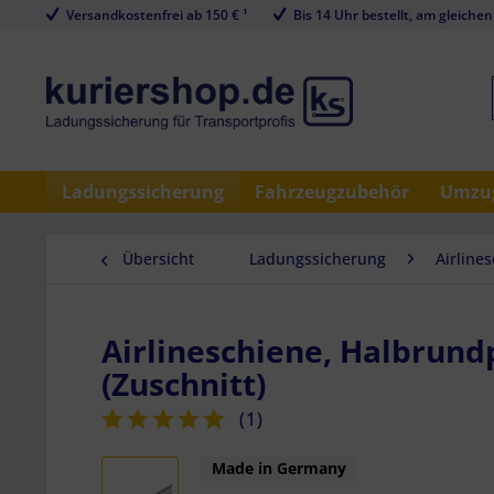
Versandkostenfrei ab 150 € ¹
Bis 14 Uhr bestellt, am gleichen
Ladungssicherung
Fahrzeugzubehör
Umzug
Übersicht
Ladungssicherung
Airline
Airlineschiene, Halbrund
(Zuschnitt)
(
1
)
Made in Germany