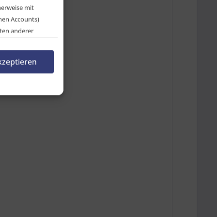
herweise mit
chen Accounts)
ten anderer
en, indem Sie auf
rnehmen.
kzeptieren
n