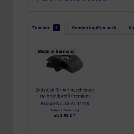
Zubehör
1
Kunden kauften auch
Ku
Made in Germany
Endstück für Airlineschienen
Halbrundprofil Premium
light, Farbe schwarz
Artikel-Nr.:
LS-AL-11165
Inhalt
1 Einheit(en)
ab 3,99 € *