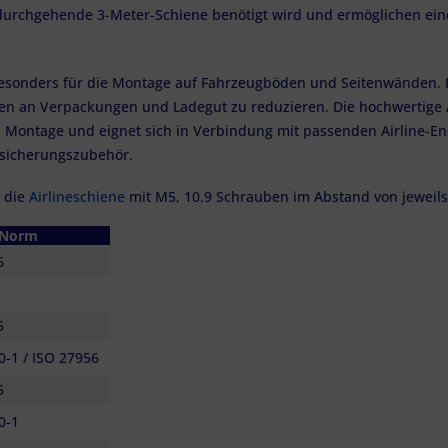
ne durchgehende 3-Meter-Schiene benötigt wird und ermöglichen e
besonders für die Montage auf Fahrzeugböden und Seitenwänden. Di
en an Verpackungen und Ladegut zu reduzieren. Die hochwertige 
 Montage und eignet sich in Verbindung mit passenden Airline-En
sicherungszubehör.
 die
Airlineschiene
mit M5, 10.9 Schrauben im Abstand von jeweils 
Norm
6
5
-1 / ISO 27956
5
0-1