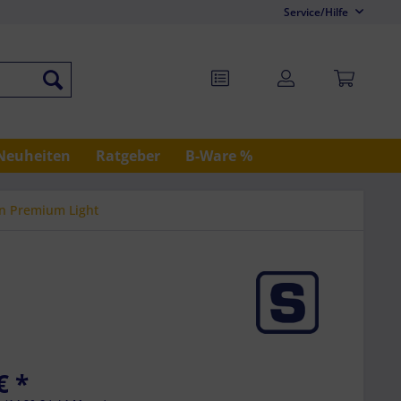
Service/Hilfe
Neuheiten
Ratgeber
B-Ware %
en Premium Light
€ *