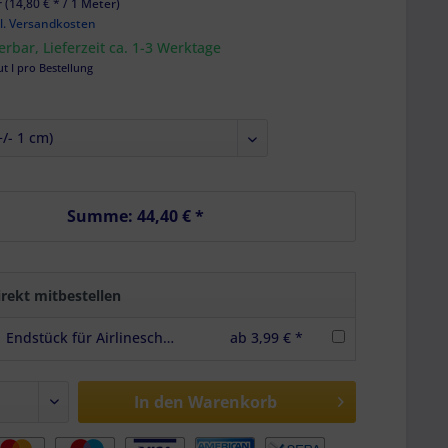
 (14,80 € * / 1 Meter)
l. Versandkosten
ferbar, Lieferzeit ca. 1-3 Werktage
ut I pro Bestellung
Summe:
44,40 €
*
rekt mitbestellen
Endstück für Airlineschienen Halbrundprofil Premium light, Farbe schwarz
ab 3,99 € *
In den
Warenkorb