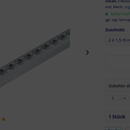
Inhalt:
3 Meter
inkl. MwSt.
zzg
Sofort lie
ggf. zzgl. Sperrg
Zuschnitt:
Zubehör di