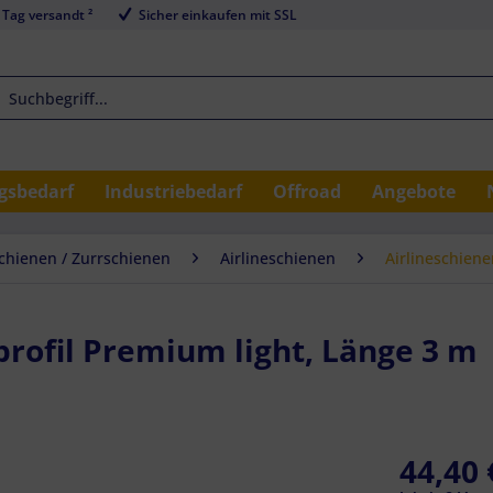
 Tag versandt ²
Sicher einkaufen mit SSL
sbedarf
Industriebedarf
Offroad
Angebote
schienen / Zurrschienen
Airlineschienen
Airlineschien
profil Premium light, Länge 3 m
44,40 