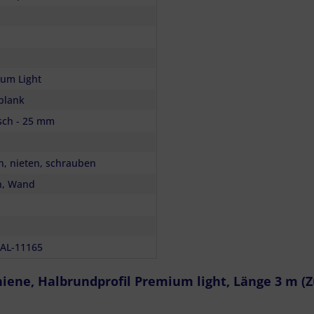
um Light
blank
sch - 25 mm
n, nieten, schrauben
n, Wand
S-AL-11165
iene, Halbrundprofil Premium light, Länge 3 m (Z