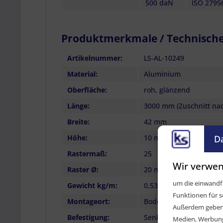
500 daN
ISO 2795
Produktmerkmale / Technisch
Artikelnummer:
LS-AL-10249
Material:
Aluminium
Oberfläche:
roh, glänzend
Länge:
3000 mm (Zuschnitt na
Breite:
42 mm
D
Höhe:
10 mm
Rastermaß:
25
Wir verwen
Raster Ø:
20 mm
um die einwandfr
Gewicht kg/m:
0,53 kg
Funktionen für s
Montageort:
Boden, Seitenwand
Außerdem geben w
Befestigung:
Senkkopfschrauben, Se
Medien, Werbung 