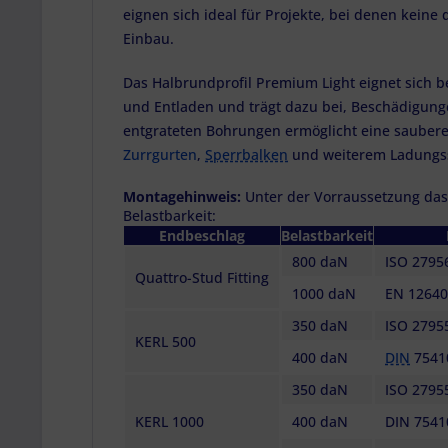
eignen sich ideal für Projekte, bei denen kei
Einbau.
Das Halbrundprofil Premium Light eignet sich 
und Entladen und trägt dazu bei, Beschädigung
entgrateten Bohrungen ermöglicht eine saubere
Zurrgurten
,
Sperrbalken
und weiterem Ladungs
Montagehinweis:
Unter der Vorraussetzung das
Belastbarkeit:
Endbeschlag
Belastbarkeit
800 daN
ISO 2795
Quattro-Stud Fitting
1000 daN
EN 12640
350 daN
ISO 2795
KERL 500
400 daN
DIN
75410
350 daN
ISO 2795
KERL 1000
400 daN
DIN 7541