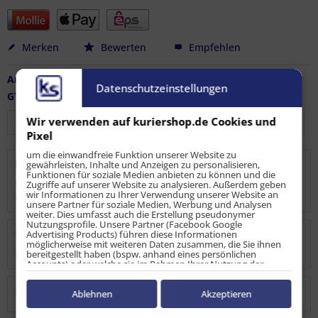
Merken
Bewerten
Empfehlen
Artikel-Nr.:
OR-SB-11186
Datenschutzeinstellungen
GTIN / EAN:
4251915908141
Wir verwenden auf kuriershop.de Cookies und
Pixel
um die einwandfreie Funktion unserer Website zu
Beschreibung
gewährleisten, Inhalte und Anzeigen zu personalisieren,
Funktionen für soziale Medien anbieten zu können und die
Unsere Rohrklappsplinte mit Rastverschluss und eckigem
Zugriffe auf unserer Website zu analysieren. Außerdem geben
wir Informationen zu Ihrer Verwendung unserer Website an
Bügel dienen der Sicherung von...
mehr
unsere Partner für soziale Medien, Werbung und Analysen
weiter. Dies umfasst auch die Erstellung pseudonymer
Nutzungsprofile. Unsere Partner (Facebook Google
Bewertungen
0
Advertising Products) führen diese Informationen
möglicherweise mit weiteren Daten zusammen, die Sie ihnen
Bewertungen lesen, schreiben und diskutieren...
bereitgestellt haben (bspw. anhand eines persönlichen
mehr
Accounts) oder welche sie im Rahmen Ihrer Nutzung der
Dienste gesammelt haben (bspw. Nutzungsdaten anderer
Geräte). Ihre Einwilligung zur Nutzung von Cookies und Pixeln
Hersteller
können Sie jederzeit widerrufen, indem Sie auf den
Ablehnen
Akzeptieren
Datenschutz-Button links unten klicken und dort die
entsprechenden Anpassungen vornehmen.