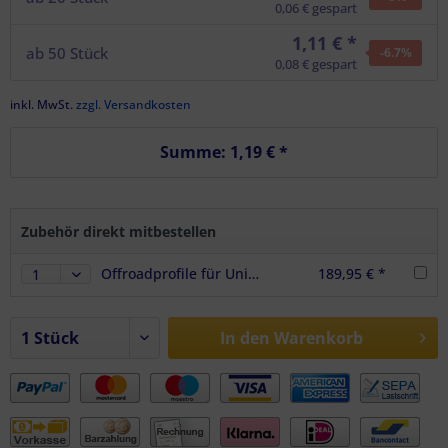
0,06 € gespart
1,11 € *
ab
50
Stück
-6.7
%
0,08 € gespart
inkl. MwSt.
zzgl. Versandkosten
Summe:
1,19 €
*
Zubehör direkt mitbestellen
Offroadprofile für Uniko 6in1 - Set für zwei Uniko 6in1 Faltrampen
189,95 € *
In den
Warenkorb