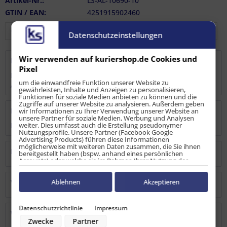
Artikel-Nr.:
LS-AL-10690-10
GTIN / EAN:
4251915902460
Datenschutzeinstellungen
Wir verwenden auf kuriershop.de Cookies und
Beschreibung
Pixel
Endstücke im 10er Set für einen sauberen Abschluss der
um die einwandfreie Funktion unserer Website zu
Airlineschienen im...
mehr
gewährleisten, Inhalte und Anzeigen zu personalisieren,
Funktionen für soziale Medien anbieten zu können und die
Zugriffe auf unserer Website zu analysieren. Außerdem geben
Bewertungen
0
wir Informationen zu Ihrer Verwendung unserer Website an
unsere Partner für soziale Medien, Werbung und Analysen
weiter. Dies umfasst auch die Erstellung pseudonymer
Bewertungen lesen, schreiben und diskutieren...
mehr
Nutzungsprofile. Unsere Partner (Facebook Google
Advertising Products) führen diese Informationen
möglicherweise mit weiteren Daten zusammen, die Sie ihnen
Hersteller
bereitgestellt haben (bspw. anhand eines persönlichen
Accounts) oder welche sie im Rahmen Ihrer Nutzung der
Dienste gesammelt haben (bspw. Nutzungsdaten anderer
Geräte). Ihre Einwilligung zur Nutzung von Cookies und Pixeln
können Sie jederzeit widerrufen, indem Sie auf den
Ablehnen
Akzeptieren
Verantwortliche Person
Datenschutz-Button links unten klicken und dort die
entsprechenden Anpassungen vornehmen.
Datenschutzrichtlinie
Impressum
Zwecke der Datenverarbeitung durch unsere Partner:
Warn-/Sicherheitshinweise
Zwecke
Partner
Speichern von oder Zugriff auf Informationen auf einem Endgerät