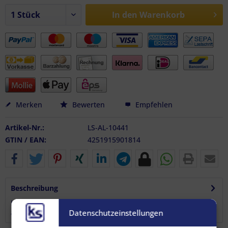
In den
Warenkorb
Merken
Bewerten
Empfehlen
Artikel-Nr.:
LS-AL-10441
GTIN / EAN:
4251915901814
Beschreibung
Hochqualitativ verarbeitete Airlineschiene zum Aufsetzen
Datenschutzeinstellungen
auf den Fahrzeugboden sowie...
mehr