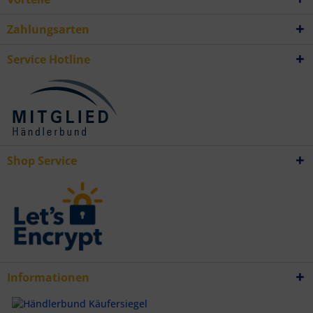
Analyse von Zielgruppen durch Statistiken oder Kombinationen von
Daten aus verschiedenen Quellen
Zahlungsarten
Entwicklung und Verbesserung der Angebote
Verwendung reduzierter Daten zur Auswahl von Inhalten
Besondere Features:
Service Hotline
Verwendung genauer Standortdaten
Endgeräteeigenschaften zur Identifikation aktiv abfragen
Shop Service
Informationen