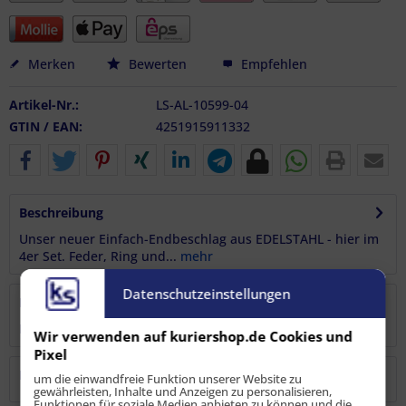
Merken
Bewerten
Empfehlen
Artikel-Nr.:
LS-AL-10599-04
GTIN / EAN:
4251915911332
Beschreibung
Unser neuer Einfach-Endbeschlag aus EDELSTAHL - hier im
4er Set. Feder, Ring und...
mehr
Datenschutzeinstellungen
Bewertungen
0
Bewertungen lesen, schreiben und diskutieren...
mehr
Wir verwenden auf kuriershop.de Cookies und
Pixel
Hersteller
um die einwandfreie Funktion unserer Website zu
gewährleisten, Inhalte und Anzeigen zu personalisieren,
Funktionen für soziale Medien anbieten zu können und die