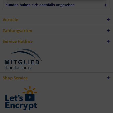
Verwendung von Profilen zur Auswahl personalisierter Inhalte
Kunden haben sich ebenfalls angesehen
Messung der Werbeleistung
Messung der Performance von Inhalten
Analyse von Zielgruppen durch Statistiken oder Kombinationen von
Daten aus verschiedenen Quellen
Vorteile
Entwicklung und Verbesserung der Angebote
Verwendung reduzierter Daten zur Auswahl von Inhalten
Besondere Features:
Zahlungsarten
Verwendung genauer Standortdaten
Endgeräteeigenschaften zur Identifikation aktiv abfragen
Service Hotline
Shop Service