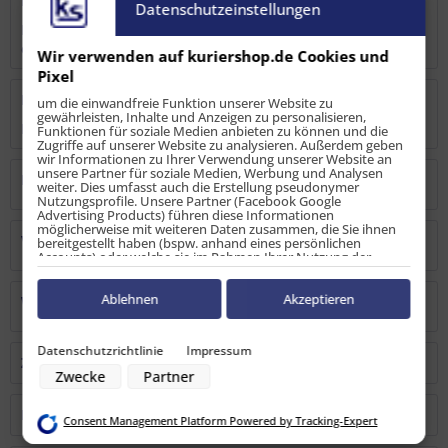
Beschreibung
Datenschutzeinstellungen
Die Airlineschiene Halbrundprofil Premium Light, schwarz
eloxiert , Länge 3...
mehr
Wir verwenden auf kuriershop.de Cookies und
Pixel
Bewertungen
0
um die einwandfreie Funktion unserer Website zu
gewährleisten, Inhalte und Anzeigen zu personalisieren,
Bewertungen lesen, schreiben und diskutieren...
mehr
Funktionen für soziale Medien anbieten zu können und die
Zugriffe auf unserer Website zu analysieren. Außerdem geben
wir Informationen zu Ihrer Verwendung unserer Website an
unsere Partner für soziale Medien, Werbung und Analysen
Hersteller
weiter. Dies umfasst auch die Erstellung pseudonymer
Nutzungsprofile. Unsere Partner (Facebook Google
Advertising Products) führen diese Informationen
möglicherweise mit weiteren Daten zusammen, die Sie ihnen
Verantwortliche Person
bereitgestellt haben (bspw. anhand eines persönlichen
Accounts) oder welche sie im Rahmen Ihrer Nutzung der
Dienste gesammelt haben (bspw. Nutzungsdaten anderer
Geräte). Ihre Einwilligung zur Nutzung von Cookies und Pixeln
können Sie jederzeit widerrufen, indem Sie auf den
Ablehnen
Akzeptieren
Warn-/Sicherheitshinweise
Datenschutz-Button links unten klicken und dort die
entsprechenden Anpassungen vornehmen.
Datenschutzrichtlinie
Impressum
Zwecke der Datenverarbeitung durch unsere Partner:
Zubehör
1
Zwecke
Partner
Speichern von oder Zugriff auf Informationen auf einem Endgerät
Verwendung reduzierter Daten zur Auswahl von Werbeanzeigen
Erstellung von Profilen für personalisierte Werbung
Kunden kauften auch
Consent Management Platform Powered by Tracking-Expert
Verwendung von Profilen zur Auswahl personalisierter Werbung
Erstellung von Profilen zur Personalisierung von Inhalten