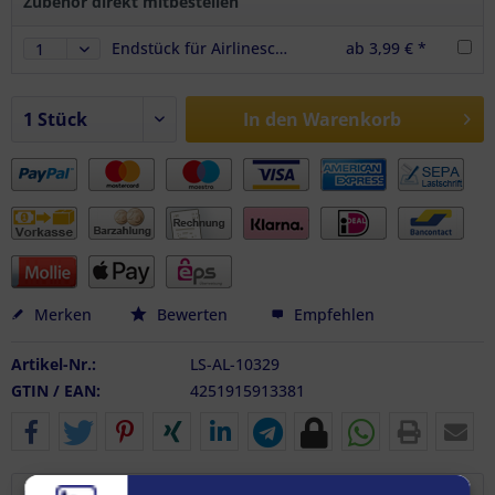
Zubehör direkt mitbestellen
Endstück für Airlineschienen Halbrundprofil Premium light, Farbe schwarz
ab 3,99 € *
In den
Warenkorb
Merken
Bewerten
Empfehlen
Artikel-Nr.:
LS-AL-10329
GTIN / EAN:
4251915913381