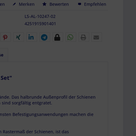
hen
Merken
Bewerten
Empfehlen
LS-AL-10247-02
4251915901401
se
 Set"
ände. Das halbrunde Außenprofil der Schienen
ind sorgfältig entgratet.
densten Befestigungsanwendungen machen die
 Rastermaß der Schienen, ist das