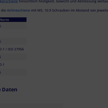
kerschiene
hinsichtlich Festigkeit, Gewicht und Abmessung weita
 die
Airlineschiene
mit M5, 10.9 Schrauben im Abstand von jeweils 
Norm
6
5
-1 / ISO 27956
5
0-1
6
e Daten