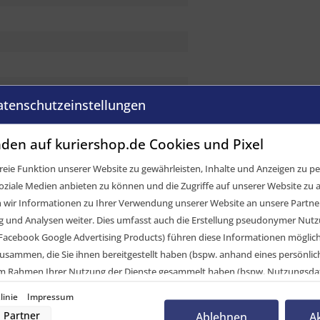
atenschutzeinstellungen
den auf kuriershop.de Cookies und Pixel
eie Funktion unserer Website zu gewährleisten, Inhalte und Anzeigen zu per
nkkopfnieten (siehe Montagehinweis)
oziale Medien anbieten zu können und die Zugriffe auf unserer Website zu a
ir Informationen zu Ihrer Verwendung unserer Website an unsere Partner 
und Analysen weiter. Dies umfasst auch die Erstellung pseudonymer Nutzu
Facebook Google Advertising Products) führen diese Informationen möglic
usammen, die Sie ihnen bereitgestellt haben (bspw. anhand eines persönli
 im Rahmen Ihrer Nutzung der Dienste gesammelt haben (bspw. Nutzungsda
nwilligung zur Nutzung von Cookies und Pixeln können Sie jederzeit widerruf
linie
Impressum
-Button links unten klicken und dort die entsprechenden Anpassungen vo
Partner
Ablehnen
A