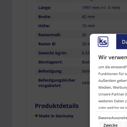
Länge:
1997 mm (+/- 3 mm)
Breite:
42 mm
Höhe:
10 mm
Rastermaß:
25
D
Raster Ø:
20 mm
Gewicht kg/m:
0,53 kg
Wir verwen
Montageort:
Boden, Seitenwand
um die einwandfr
Befestigung:
Senkkopfschrauben, Se
Funktionen für s
Befestigungslöcher
Außerdem geben w
nein
vorgebohrt:
Medien, Werbung 
Unsere Partner (
weiteren Daten z
Produktdetails
oder welche sie
Geräte). Ihre Ei
Made in Germany
Datenschutzricht
den Datenschutz
Zwecke