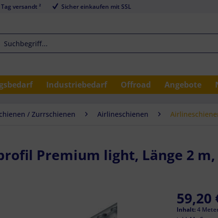
 Tag versandt ²
Sicher einkaufen mit SSL
sbedarf
Industriebedarf
Offroad
Angebote
schienen / Zurrschienen
Airlineschienen
Airlineschien
rofil Premium light, Länge 2 m, 
59,20 
Inhalt:
4 Meter