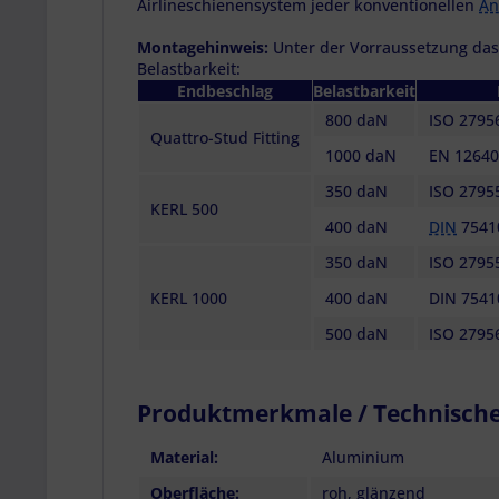
Airlineschienensystem jeder konventionellen
An
Montagehinweis:
Unter der Vorraussetzung das
Belastbarkeit:
Endbeschlag
Belastbarkeit
800 daN
ISO 2795
Quattro-Stud Fitting
1000 daN
EN 12640
350 daN
ISO 2795
KERL 500
400 daN
DIN
75410
350 daN
ISO 2795
KERL 1000
400 daN
DIN 7541
500 daN
ISO 2795
Produktmerkmale / Technisch
Material:
Aluminium
Oberfläche:
roh, glänzend