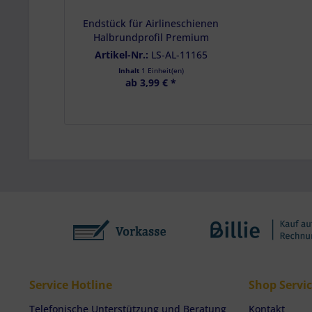
Endstück für Airlineschienen
Halbrundprofil Premium
light, Farbe schwarz
Artikel-Nr.:
LS-AL-11165
Inhalt
1 Einheit(en)
ab 3,99 € *
Service Hotline
Shop Servi
Telefonische Unterstützung und Beratung
Kontakt