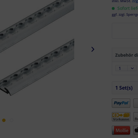
inkl. MwSt.
zzg
Sofort lie
ggf. zzgl. Sperrg
Zubehör di