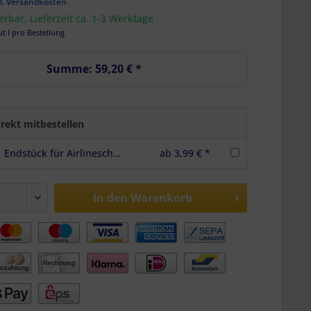
l. Versandkosten
ferbar, Lieferzeit ca. 1-3 Werktage
ut I pro Bestellung
Summe:
59,20 €
*
rekt mitbestellen
Endstück für Airlineschienen Halbrundprofil Premium light, Farbe schwarz
ab 3,99 € *
In den
Warenkorb