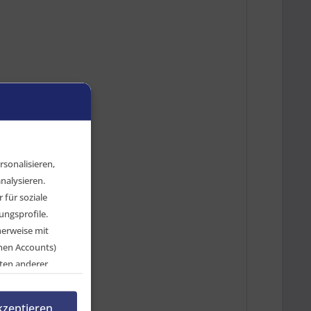
sonalisieren,
nalysieren.
für soziale
ngsprofile.
herweise mit
chen Accounts)
ten anderer
en, indem Sie auf
rnehmen.
kzeptieren