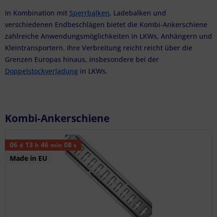
In Kombination mit
Sperrbalken
, Ladebalken und
verschiedenen Endbeschlägen bietet die Kombi-Ankerschiene
zahlreiche Anwendungsmöglichkeiten in LKWs, Anhängern und
Kleintransportern. Ihre Verbreitung reicht reicht über die
Grenzen Europas hinaus, insbesondere bei der
Doppelstockverladung
in LKWs.
Kombi-Ankerschiene
06
13
46
07
d
h
min
s
Made in EU