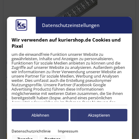
Datenschutzeinstellungen
Wir verwenden auf kuriershop.de Cookies und
Pixel
um die einwandfreie Funktion unserer Website zu
Kombi-Zurrschiene, Aluminium eloxiert, 3 m
gewährleisten, Inhalte und Anzeigen zu personalisieren,
(Kombi-Ankerschiene)
Funktionen für soziale Medien anbieten zu können und die
Zugriffe auf unserer Website zu analysieren. Außerdem geben
wir Informationen zu Ihrer Verwendung unserer Website an
unsere Partner für soziale Medien, Werbung und Analysen
Artikel-Nr.:
LS-ZS-10951
weiter. Dies umfasst auch die Erstellung pseudonymer
Die Kombi-Zurrschiene oder auch Kombi-Ankerschiene in
Nutzungsprofile. Unsere Partner (Facebook Google
der eloxierten Ausführung, dient zur Sicherung Ihrer
Advertising Products) führen diese Informationen
möglicherweise mit weiteren Daten zusammen, die Sie ihnen
Ladung im LKW, Anhänger oder Transporter und ist
bereitgestellt haben (bspw. anhand eines persönlichen
weltweit eine der beliebtesten Schwerlastschienen in der
Accounts) oder welche sie im Rahmen Ihrer Nutzung der
Transportbranche....
Dienste gesammelt haben (bspw. Nutzungsdaten anderer
Inhalt
3 Meter
(
19,98 €
/ 1 Meter)
Geräte). Ihre Einwilligung zur Nutzung von Cookies und Pixeln
59,95 € *
können Sie jederzeit widerrufen, indem Sie auf den
Ablehnen
Akzeptieren
ggf. zzgl. Sperrgut II pro Bestellung
Datenschutz-Button links unten klicken und dort die
entsprechenden Anpassungen vornehmen.
Datenschutzrichtlinie
Impressum
Zwecke der Datenverarbeitung durch unsere Partner: