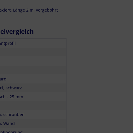
loxiert, Länge 2 m, vorgebohrt
elvergleich
ntprofil
ard
ert, schwarz
sch - 25 mm
n, schrauben
n, Wand
enkbohrung