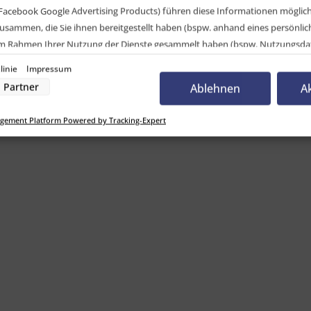
Facebook Google Advertising Products) führen diese Informationen möglic
usammen, die Sie ihnen bereitgestellt haben (bspw. anhand eines persönli
 im Rahmen Ihrer Nutzung der Dienste gesammelt haben (bspw. Nutzungsda
nwilligung zur Nutzung von Cookies und Pixeln können Sie jederzeit widerruf
kopfschrauben M5
linie
Impressum
-Button links unten klicken und dort die entsprechenden Anpassungen vo
Partner
Ablehnen
A
Linsenkopfschrauben, Senkkopfnieten
nverarbeitung durch unsere Partner:
gement Platform Powered by Tracking-Expert
der Zugriff auf Informationen auf einem Endgerät
uzierter Daten zur Auswahl von Werbeanzeigen
Profilen für personalisierte Werbung
Profilen zur Auswahl personalisierter Werbung
rofilen zur Personalisierung von Inhalten
Profilen zur Auswahl personalisierter Inhalte
rbeleistung
rformance von Inhalten
lgruppen durch Statistiken oder Kombinationen von Daten aus verschiedenen Quelle
d Verbesserung der Angebote
zierter Daten zur Auswahl von Inhalten
res:
auer Standortdaten
haften zur Identifikation aktiv abfragen