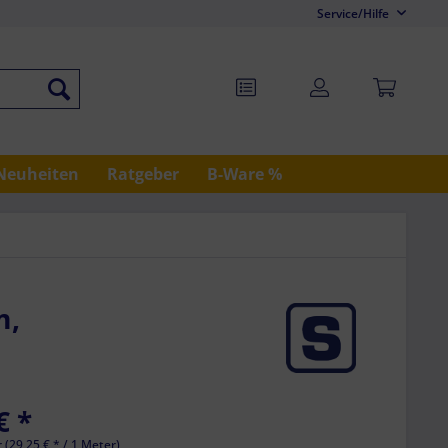
Service/Hilfe
Neuheiten
Ratgeber
B-Ware %
m,
€ *
 (29,25 € * / 1 Meter)