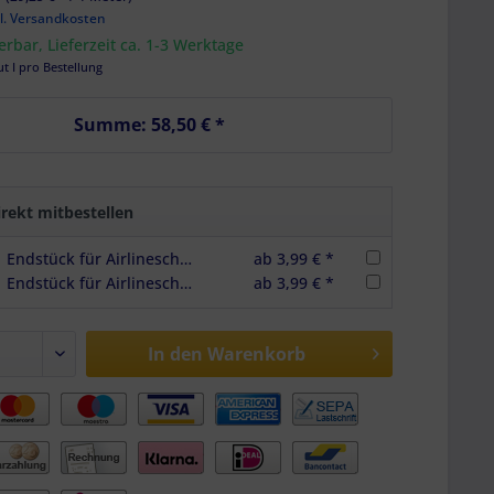
l. Versandkosten
ferbar, Lieferzeit ca. 1-3 Werktage
ut I pro Bestellung
Summe:
58,50 €
*
rekt mitbestellen
Endstück für Airlineschienen Vierkantprofil, Premium light, Farbe schwarz
ab 3,99 € *
Endstück für Airlineschienen Vierkantprofil eloxiert, Standard, Farbe schwarz
ab 3,99 € *
In den
Warenkorb