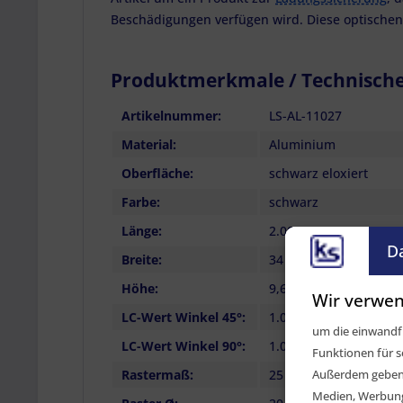
Beschädigungen verfügen wird. Diese optischen
Produktmerkmale / Technisch
Artikelnummer:
LS-AL-11027
Material:
Aluminium
Oberfläche:
schwarz eloxiert
Farbe:
schwarz
Länge:
2.000 mm (+/- 1 cm)
D
Breite:
34 mm
Höhe:
9,6 mm
Wir verwen
LC-Wert Winkel 45°:
1.000 daN
um die einwandfr
LC-Wert Winkel 90°:
1.000 daN
Funktionen für s
Außerdem geben w
Rastermaß:
25 mm (metrisch)
Medien, Werbung 