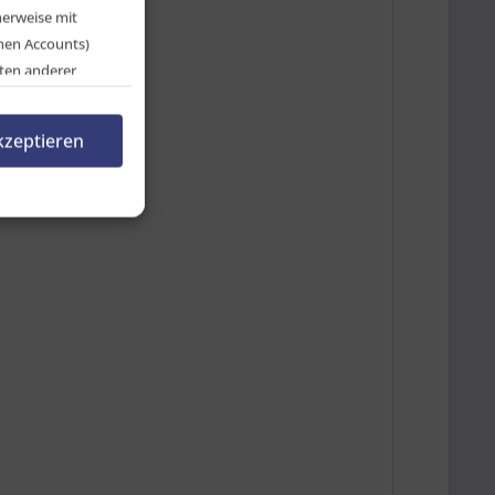
herweise mit
chen Accounts)
ten anderer
en, indem Sie auf
rnehmen.
kzeptieren
n