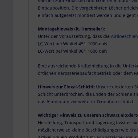
Speziell zum Einlassen und Fixieren in dafür vo
Einbauposition. Die vorgebohrten Löcher erleich
einfach aufgesetzt montiert werden und eigen
Montagehinweis (lt. Hersteller):
Unter der Voraussetzung, dass die
Airlineschie
LC
-Wert bei Winkel 45°: 1000 daN
LC-Wert bei Winkel 90°: 1000 daN
Eine ausreichende Krafteinleitung in die Unterk
örtlichen Karosseriebaufachbetrieb oder dem Fa
Hinweis zur Eloxal-Schicht:
Unsere eloxierten S
Schicht unterbrochen, die Enden der Schiene si
das Aluminium vor weiterer Oxidation schützt.
Wichtiger Hinweis zu unseren schwarz eloxier
Herstellung, Transport und Lagerung lässt es s
möglicherweise kleine Beschädigungen wie Krat
Artikel um ein Produkt zur
Ladungssicherung
, 