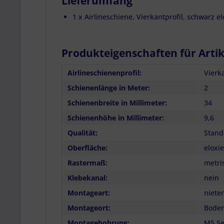
Lieferumfang
1 x Airlineschiene, Vierkantprofil, schwarz e
Produkteigenschaften für Artik
Airlineschienenprofil:
Vierka
Schienenlänge in Meter:
2
Schienenbreite in Millimeter:
34
Schienenhöhe in Millimeter:
9,6
Qualität:
Stand
Oberfläche:
eloxi
Rastermaß:
metri
Klebekanal:
nein
Montageart:
niete
Montageort:
Bode
Montagebohrung:
M5 S