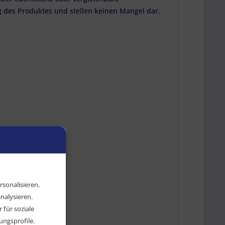
 des Produktes und stellen keinen Mangel dar.
sonalisieren,
nalysieren.
für soziale
ngsprofile.