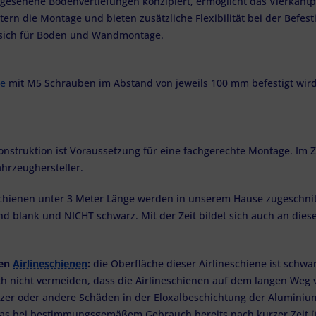
rgesehene Bodenvertiefungen konzipiert, ermöglicht das Vierkantpro
tern die Montage und bieten zusätzliche Flexibilität bei der Befes
t sich für Boden und Wandmontage.
ne
mit M5 Schrauben im Abstand von jeweils 100 mm befestigt wird, 
onstruktion ist Voraussetzung für eine fachgerechte Montage. Im Z
hrzeughersteller.
chienen unter 3 Meter Länge werden in unserem Hause zugeschnitte
nd blank und NICHT schwarz. Mit der Zeit bildet sich auch an dies
ten
Airlineschienen
:
die Oberfläche dieser Airlineschiene ist schwarz
ich nicht vermeiden, dass die Airlineschienen auf dem langen We
zer oder andere Schäden in der Eloxalbeschichtung der Aluminium
das bei bestimmungsgemäßem Gebrauch bereits nach kurzer Zeit ü