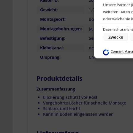
Raster Ø:
20 mm
Unsere Partner (
Gewicht:
1,08 kg
weiteren Daten z
oder welche sie
Montageort:
Boden, Wand
Geräte). Ihre Ei
Montagebohrungen:
ja, gesenkt für Senk
Datenschutzricht
den Datenschutz
Zwecke
Befestigung:
Senkkopfschrauben, 
Klebekanal:
nein
Zwecke der Date
Consent Mana
Speichern von o
Ursprung:
CN
Verwendung red
Erstellung von 
Verwendung von 
Erstellung von P
Produktdetails
Verwendung von 
Messung der We
Messung der Pe
Zusammenfassung
Analyse von Zie
Entwicklung un
Eloxierung schützt vor Rost
Verwendung redu
Vorgebohrte Löcher für schnelle Montage
Besondere Featu
Schlank und leicht
Kann in Boden eingelassen werden
Verwendung gen
Endgeräteeigensc