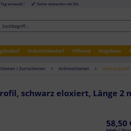
 Tag versandt ²
Sicher einkaufen mit SSL
sbedarf
Industriebedarf
Offroad
Angebote
schienen / Zurrschienen
Airlineschienen
Vierkantprofil
rofil, schwarz eloxiert, Länge 2 
58,50 
Inhalt:
2 Meter