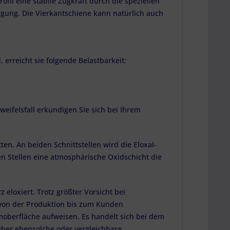
fil eine stabile Zugkraft durch die speziellen
tigung. Die Vierkantschiene kann natürlich auch
erreicht sie folgende Belastbarkeit:
weifelsfall erkundigen Sie sich bei Ihrem
n. An beiden Schnittstellen wird die Eloxal-
en Stellen eine atmosphärische Oxidschicht die
 eloxiert. Trotz größter Vorsicht bei
g von der Produktion bis zum Kunden
oberfläche aufweisen. Es handelt sich bei dem
ber ebensolche oder vergleichbare