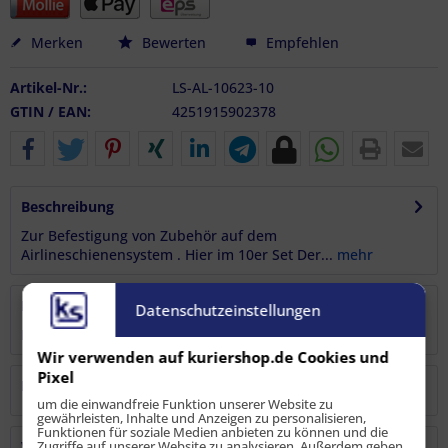
Merken
Bewerten
Empfehlen
Artikel-Nr.:
LS-AL-10623-10
GTIN / EAN:
4251915902378
Beschreibung
Zur Befestigung von Zubehör auf dem
Airlineschienensystem . Hier im 10er Set Der...
mehr
Bewertungen
1
Datenschutzeinstellungen
Bewertungen lesen, schreiben und diskutieren...
mehr
Wir verwenden auf kuriershop.de Cookies und
Pixel
Hersteller
um die einwandfreie Funktion unserer Website zu
gewährleisten, Inhalte und Anzeigen zu personalisieren,
Funktionen für soziale Medien anbieten zu können und die
Verantwortliche Person
Zugriffe auf unserer Website zu analysieren. Außerdem geben