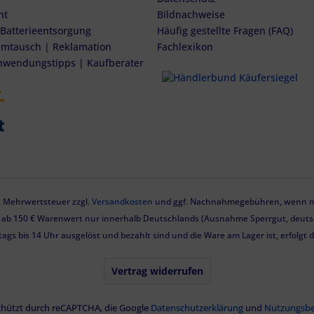
ht
Bildnachweise
 Batterieentsorgung
Häufig gestellte Fragen (FAQ)
mtausch | Reklamation
Fachlexikon
nwendungstipps | Kaufberater
zl. Mehrwertsteuer zzgl.
Versandkosten
und ggf. Nachnahmegebühren, wenn ni
g ab 150 € Warenwert nur innerhalb Deutschlands (Ausnahme Sperrgut, deutsc
tags bis 14 Uhr ausgelöst und bezahlt sind und die Ware am Lager ist, erfolgt
Vertrag widerrufen
eschützt durch reCAPTCHA, die Google
Datenschutzerklärung
und
Nutzungsb