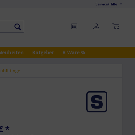
Service/Hilfe
Neuheiten
Ratgeber
B-Ware %
ubfittinge
€ *