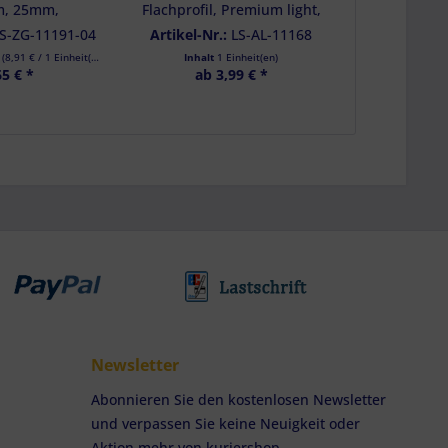
m, 25mm,
Flachprofil, Premium light,
Ring für Ai
, Endbeschlag
Farbe schwarz
1100 d
S-ZG-11191-04
Artikel-Nr.:
LS-AL-11168
Artikel-Nr.
g, 4er Set
)
(
8,91 €
/ 1 Einheit(en))
Inhalt
1 Einheit(en)
Inhalt
6 Einheit(e
65 € *
ab 3,99 € *
23
Newsletter
Abonnieren Sie den kostenlosen Newsletter
und verpassen Sie keine Neuigkeit oder
Aktion mehr von kuriershop.