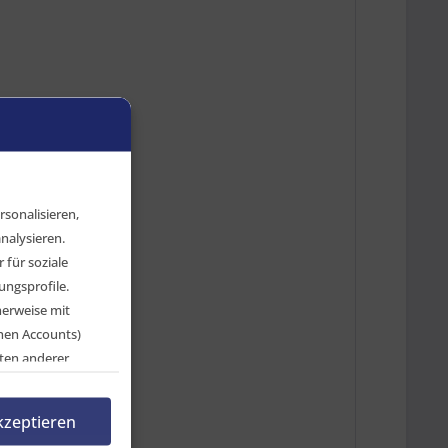
sonalisieren,
nalysieren.
für soziale
ngsprofile.
herweise mit
chen Accounts)
ten anderer
en, indem Sie auf
rnehmen.
kzeptieren