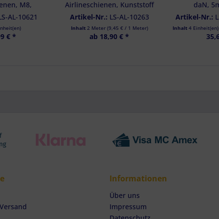
ienen, M8,
Airlineschienen, Kunststoff
daN, 5
nge 15 mm
flexibel, 2 Meter
Klemmschloss
LS-AL-10621
Artikel-Nr.:
LS-AL-10263
Artikel-Nr.:
L
mit Rin
inheit(en)
Inhalt
2 Meter
(
9,45 €
/ 1 Meter)
Inhalt
4 Einheit(en
9 € *
ab 18,90 € *
35,
ce
Informationen
Über uns
 Versand
Impressum
Datenschutz