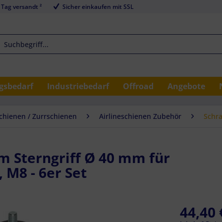
 Tag versandt ²
Sicher einkaufen mit SSL
sbedarf
Industriebedarf
Offroad
Angebote
schienen / Zurrschienen
Airlineschienen Zubehör
Schra
em Sterngriff Ø 40 mm für
 M8 - 6er Set
44,40 