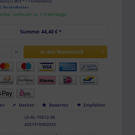
t(en) (7,40 € * / 1 Einheit(en))
l. Versandkosten
ferbar, Lieferzeit ca. 1-3 Werktage
Summe:
44,40 €
*
In den
Warenkorb
hen
Merken
Bewerten
Empfehlen
LS-AL-10512-06
4251915902033