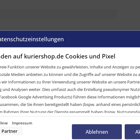
atenschutzeinstellungen
r Airlineschienen, 0-29 mm, M8
den auf kuriershop.de Cookies und Pixel
eie Funktion unserer Website zu gewährleisten, Inhalte und Anzeigen zu per
elvergleich
oziale Medien anbieten zu können und die Zugriffe auf unserer Website zu a
kt, gelb passiviert
ir Informationen zu Ihrer Verwendung unserer Website an unsere Partner 
und Analysen weiter. Dies umfasst auch die Erstellung pseudonymer Nutzu
Facebook Google Advertising Products) führen diese Informationen möglic
daN
usammen, die Sie ihnen bereitgestellt haben (bspw. anhand eines persönli
 im Rahmen Ihrer Nutzung der Dienste gesammelt haben (bspw. Nutzungsda
9 mm
nwilligung zur Nutzung von Cookies und Pixeln können Sie jederzeit widerruf
linie
Impressum
-Button links unten klicken und dort die entsprechenden Anpassungen vo
ck
Partner
Ablehnen
A
m