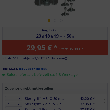
Angebot endet in:
23
18
19
50
d
h
min
s
29,95 € *
Statt: 35,90 € *
Inhalt:
10 Einheit(en) (
3,00 €
* / 1 Einheit(en))
inkl. MwSt.
zzgl. Versandkosten
Sofort lieferbar, Lieferzeit ca. 1-3 Werktage
Zubehör direkt mitbestellen
Sterngriff, M8, Ø 50 mm, für Schraubfitting in Airlineschiene - 10er Set
42,20 € *
Sterngriff, klein, M8, für Schraubfitting in Airlineschiene - 10er Set
37,35 € *
Schraubfitting plus für Airlineschienen, M8 x 60 mm, BS 1000 daN, 10er Set
37,85 € *