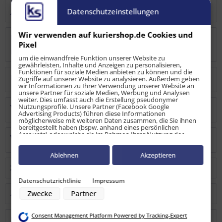
Hier im 10er Set. Der Schraubfitting M8 wird in die
Datenschutzeinstellungen
Airlineschiene eingebracht...
mehr
Wir verwenden auf kuriershop.de Cookies und
Bewertungen
0
Pixel
Bewertungen lesen, schreiben und diskutieren...
mehr
um die einwandfreie Funktion unserer Website zu
gewährleisten, Inhalte und Anzeigen zu personalisieren,
Funktionen für soziale Medien anbieten zu können und die
Hersteller
Zugriffe auf unserer Website zu analysieren. Außerdem geben
wir Informationen zu Ihrer Verwendung unserer Website an
unsere Partner für soziale Medien, Werbung und Analysen
weiter. Dies umfasst auch die Erstellung pseudonymer
Nutzungsprofile. Unsere Partner (Facebook Google
Verantwortliche Person
Advertising Products) führen diese Informationen
möglicherweise mit weiteren Daten zusammen, die Sie ihnen
bereitgestellt haben (bspw. anhand eines persönlichen
Accounts) oder welche sie im Rahmen Ihrer Nutzung der
Warn-/Sicherheitshinweise
Dienste gesammelt haben (bspw. Nutzungsdaten anderer
Geräte). Ihre Einwilligung zur Nutzung von Cookies und Pixeln
können Sie jederzeit widerrufen, indem Sie auf den
Ablehnen
Akzeptieren
Datenschutz-Button links unten klicken und dort die
Zubehör
4
entsprechenden Anpassungen vornehmen.
Datenschutzrichtlinie
Impressum
Zwecke der Datenverarbeitung durch unsere Partner:
Ähnliche Artikel
Zwecke
Partner
Speichern von oder Zugriff auf Informationen auf einem Endgerät
Verwendung reduzierter Daten zur Auswahl von Werbeanzeigen
Erstellung von Profilen für personalisierte Werbung
Consent Management Platform Powered by Tracking-Expert
Verwendung von Profilen zur Auswahl personalisierter Werbung
Kunden kauften auch