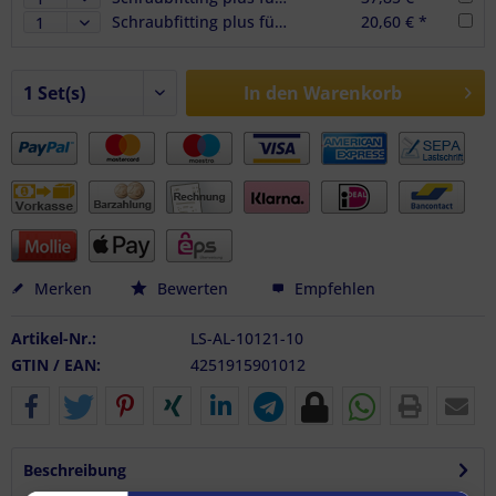
Schraubfitting plus für Airlineschienen, M8 x 20 mm, BS 1000 daN, 6er Set
20,60 € *
In den
Warenkorb
Merken
Bewerten
Empfehlen
Artikel-Nr.:
LS-AL-10121-10
GTIN / EAN:
4251915901012
Beschreibung