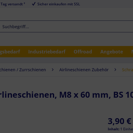
 Tag versandt ²
Sicher einkaufen mit SSL
sbedarf
Industriebedarf
Offroad
Angebote
schienen / Zurrschienen
Airlineschienen Zubehör
Schra
irlineschienen, M8 x 60 mm, BS 
3,90 €
Inhalt:
1 Einhe