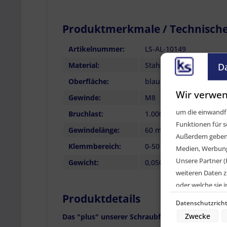
Produktmerkmale / Technisch
Artikelnummer:
LS-AL-10149
Material:
Stahl verzinkt
D
Oberfläche:
blau passiviert
Wir verwen
Gewinde:
M8
um die einwandfr
Bruchlast:
1.000 daN
Funktionen für s
Gewindelänge:
60 mm
Außerdem geben w
Klemmbereich:
0-50 mm
Medien, Werbung 
Unsere Partner (
Gewicht:
0,050 kg
weiteren Daten z
oder welche sie
Produktdetails
Geräte). Ihre Ei
Datenschutzricht
den Datenschutz
Zwecke
Das "plus" unserer Schraubfittinge: