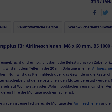
GTIN / EAN:
eller
Verantwortliche Person
Warn-/Sicherheitshinwei
ng plus für Airlineschienen, M8 x 60 mm, BS 1000
eingebracht und ermöglicht damit die Befestigung von Zubehör (z.B
ing wird mit dem Teller in die 20 mm Bohrung in einer
Airlineschi
oben. Nun wird das Klemmblech über das Gewinde in die Rasteröf
terlegscheibe und der selbstsichernden Mutter befestigt werden. M
rpanels auf Wohnwagen oder Wohnmobildächern ein möglicher Ve
t deren Hilfe die Montage noch einfacher ist.
Angaben ist eine fachgerechte Montage der
Airlineschienen
und ei