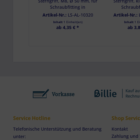
Sterngriff, M8, Ø 50 mm, für
Sterngriff, k
Schraubfitting in
Schraubfi
Airlineschiene
Airlineschie
Artikel-Nr.:
LS-AL-10320
Artikel-Nr.:
Inhalt
1 Einheit(en)
Inhalt
1 E
ab 4,35 € *
ab 3,8
Service Hotline
Shop Servi
Telefonische Unterstützung und Beratung
Kontakt
Zahlung und
unter: