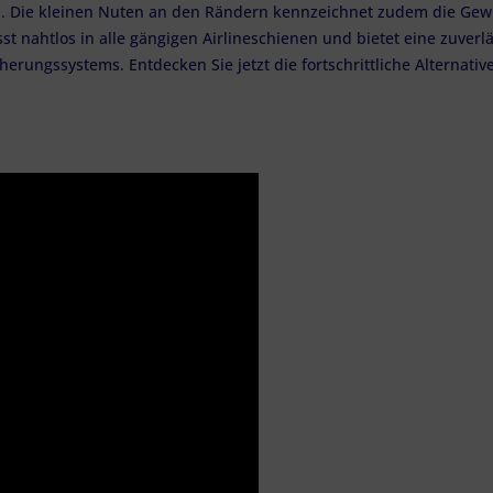
en. Die kleinen Nuten an den Rändern kennzeichnet zudem die Gew
t nahtlos in alle gängigen Airlineschienen und bietet eine zuverl
ungssystems. Entdecken Sie jetzt die fortschrittliche Alternative