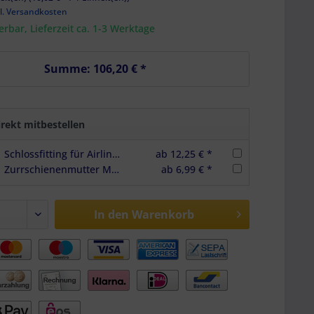
l. Versandkosten
ferbar, Lieferzeit ca. 1-3 Werktage
Summe:
106,20 €
*
rekt mitbestellen
Schlossfitting für Airlineschiene aus Edelstahl inkl. TORX Schraube, Schlossplatte
ab 12,25 € *
Zurrschienenmutter M8 + Clipsblech, Edelstahl, Schraubfitting f. Airlineschienen
ab 6,99 € *
In den
Warenkorb