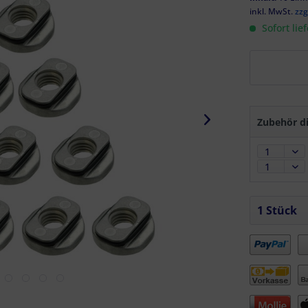
inkl. MwSt.
zzg
Sofort lie
Zubehör di