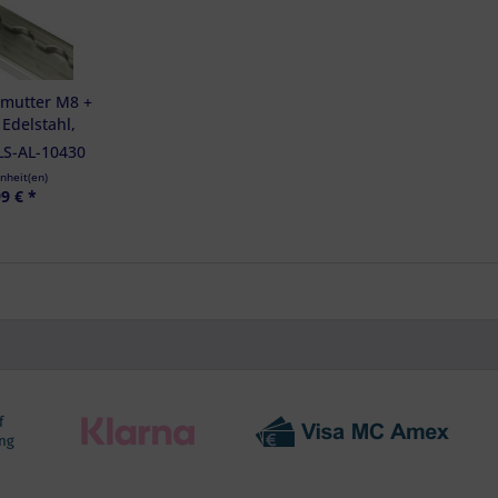
nmutter M8 +
 Edelstahl,
tting f.
LS-AL-10430
chienen
inheit(en)
9 € *