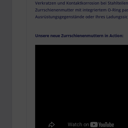
Verkratzen und Kontaktkorrosion bei Stahlteil
Zurrschienenmutter mit integriertem O-Ring pass
Ausrüstungsgegenstände oder Ihres Ladungssicher
Unsere neue Zurrschienenmuttern in Action: