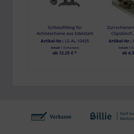
Schlossfitting für
Zurrschiene
Airlineschiene aus Edelstahl
Clipsblech,
inkl. TORX Schraube,
Schraubfi
Artikel-Nr.:
LS-AL-10435
Artikel-Nr.:
Schlossplatte
Airlines
Inhalt
1 Einheit(en)
Inhalt
1 E
ab 12,25 € *
ab 6,9