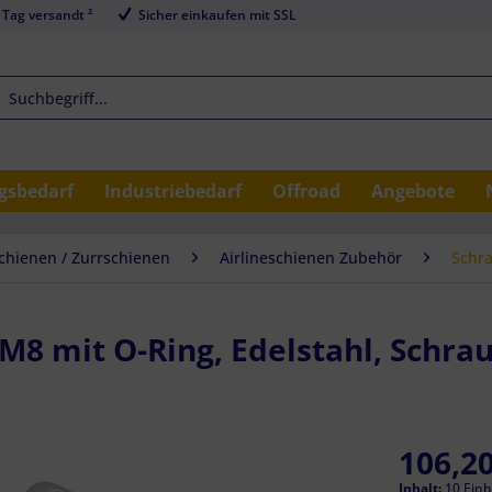
 Tag versandt ²
Sicher einkaufen mit SSL
sbedarf
Industriebedarf
Offroad
Angebote
schienen / Zurrschienen
Airlineschienen Zubehör
Schra
8 mit O-Ring, Edelstahl, Schrau
106,20
Inhalt:
10 Einh