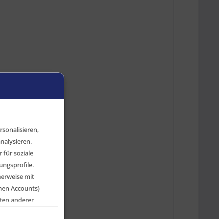
sonalisieren,
nalysieren.
für soziale
ngsprofile.
herweise mit
chen Accounts)
ten anderer
en, indem Sie auf