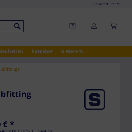
Service/Hilfe
Neuheiten
Ratgeber
B-Ware %
ubfittinge
bfitting
 € *
eit(en) (10,62 € * / 1 Einheit(en))