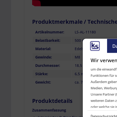
Produktmerkmale / Technisch
Artikelnummer:
LS-AL-11180
Belastbarkeit:
500 daN (in Richtung Z)
D
Material:
Edelstahl, Kunststoff
Gewinde:
M8
Wir verwen
Durchmesser:
18,5 mm
um die einwandfr
Stärke:
6,5 mm
Funktionen für s
Außerdem geben w
Gewicht:
ca. 7 g
Medien, Werbung 
Unsere Partner (
Produktdetails
weiteren Daten z
oder welche sie
Zusammenfassung
Geräte). Ihre Ei
Datenschutzricht