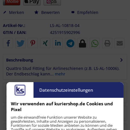
Merken
Bewerten
Empfehlen
Artikel-Nr.:
LS-AL-10818-04
GTIN / EAN:
4251915902996
Beschreibung
Quattro Stud Fitting für Airlineschienen (z.B. LS-AL-10006).
Der Endbeschlag kann...
mehr
Bewertungen
2
Datenschutzeinstellungen
Bewertungen lesen, schreiben und diskutieren...
mehr
Wir verwenden auf kuriershop.de Cookies und
Pixel
Hersteller
um die einwandfreie Funktion unserer Website zu
gewährleisten, Inhalte und Anzeigen zu personalisieren,
Funktionen für soziale Medien anbieten zu können und die
Verantwortliche Person
Zugriffe auf unserer Website zu analysieren. Außerdem geben