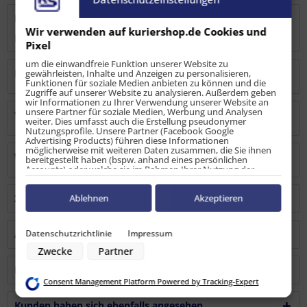
Bewertungen
1
Wir verwenden auf kuriershop.de Cookies und
Bewertungen lesen, schreiben und diskutieren...
mehr
Pixel
um die einwandfreie Funktion unserer Website zu
Hersteller
gewährleisten, Inhalte und Anzeigen zu personalisieren,
Funktionen für soziale Medien anbieten zu können und die
Zugriffe auf unserer Website zu analysieren. Außerdem geben
wir Informationen zu Ihrer Verwendung unserer Website an
unsere Partner für soziale Medien, Werbung und Analysen
Verantwortliche Person
weiter. Dies umfasst auch die Erstellung pseudonymer
Nutzungsprofile. Unsere Partner (Facebook Google
Advertising Products) führen diese Informationen
möglicherweise mit weiteren Daten zusammen, die Sie ihnen
Warn-/Sicherheitshinweise
bereitgestellt haben (bspw. anhand eines persönlichen
Accounts) oder welche sie im Rahmen Ihrer Nutzung der
Dienste gesammelt haben (bspw. Nutzungsdaten anderer
Geräte). Ihre Einwilligung zur Nutzung von Cookies und Pixeln
können Sie jederzeit widerrufen, indem Sie auf den
Ablehnen
Akzeptieren
Zubehör
2
Datenschutz-Button links unten klicken und dort die
entsprechenden Anpassungen vornehmen.
Datenschutzrichtlinie
Impressum
Ähnliche Artikel
Zwecke der Datenverarbeitung durch unsere Partner:
Zwecke
Partner
Speichern von oder Zugriff auf Informationen auf einem Endgerät
Verwendung reduzierter Daten zur Auswahl von Werbeanzeigen
Kunden kauften auch
Erstellung von Profilen für personalisierte Werbung
Consent Management Platform Powered by Tracking-Expert
Verwendung von Profilen zur Auswahl personalisierter Werbung
Erstellung von Profilen zur Personalisierung von Inhalten
Kunden haben sich ebenfalls angesehen
Verwendung von Profilen zur Auswahl personalisierter Inhalte