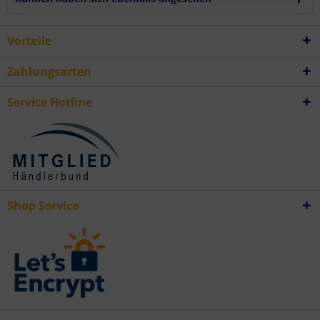
Messung der Werbeleistung
Messung der Performance von Inhalten
Analyse von Zielgruppen durch Statistiken oder Kombinationen von
Vorteile
Daten aus verschiedenen Quellen
Entwicklung und Verbesserung der Angebote
Verwendung reduzierter Daten zur Auswahl von Inhalten
Zahlungsarten
Besondere Features:
Verwendung genauer Standortdaten
Endgeräteeigenschaften zur Identifikation aktiv abfragen
Service Hotline
Shop Service