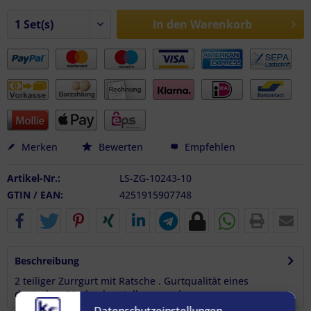
In den
Warenkorb
Merken
Bewerten
Empfehlen
Artikel-Nr.:
LS-ZG-10243-10
GTIN / EAN:
4251915907748
Beschreibung
2 teiliger Zurrgurt mit Ratsche . Gurtqualität eines
deutschen Markenherstellers...
mehr
Datenschutzeinstellungen