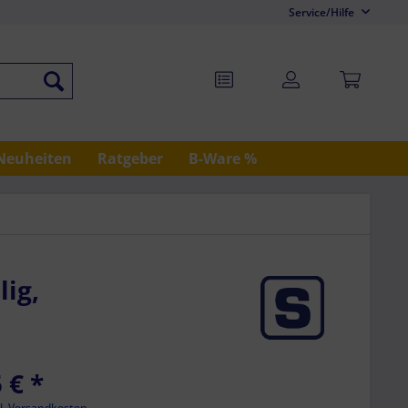
Service/Hilfe
Neuheiten
Ratgeber
B-Ware %
lig,
 € *
l. Versandkosten