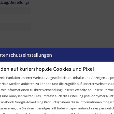
ktzug/Umreifung)
itzhaken, schwarz
atenschutzeinstellungen
den auf kuriershop.de Cookies und Pixel
 Bitte nutzen Sie hierzu unseren "Frage zum Artikel" Knopf über
eie Funktion unserer Website zu gewährleisten, Inhalte und Anzeigen zu per
oziale Medien anbieten zu können und die Zugriffe auf unserer Website zu a
elvergleich
ir Informationen zu Ihrer Verwendung unserer Website an unsere Partner 
und Analysen weiter. Dies umfasst auch die Erstellung pseudonymer Nutzu
ard-Ratsche
Facebook Google Advertising Products) führen diese Informationen möglic
lspitzhaken
usammen, die Sie ihnen bereitgestellt haben (bspw. anhand eines persönli