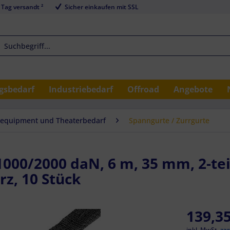
 Tag versandt ²
Sicher einkaufen mit SSL
sbedarf
Industriebedarf
Offroad
Angebote
equipment und Theaterbedarf
Spanngurte / Zurrgurte
1000/2000 daN, 6 m, 35 mm, 2-tei
z, 10 Stück
139,35
inkl. MwSt.
zzg