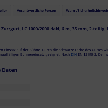
eller
Verantwortliche Person
Warn-/Sicherheitshinwei
urrgurt, LC 1000/2000 daN, 6 m, 35 mm, 2-teilig,
gen Einsatz auf der Bühne. Durch die schwarze Farbe des Gurtes 
unauffälligen Bühneneinsatz geeignet. Nach
DIN
EN 12195-2, Dehnu
e Daten