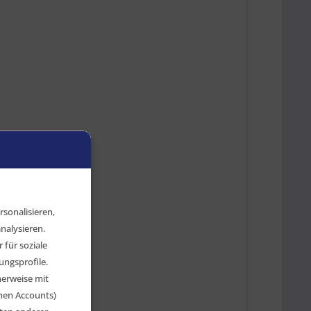
 dem Produktbild.
sonalisieren,
nalysieren.
für soziale
ngsprofile.
herweise mit
chen Accounts)