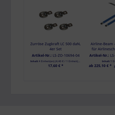
Zurröse Zugkraft LC 500 daN,
Airline-Beam 
4er Set
für Airlinesc
2200 mm - 2e
Artikel-Nr.:
LS-ZO-10694-04
Artikel-Nr.:
LS
Parkha
Inhalt
4 Einheit(en)
(
4,40 €
/ 1 Einheit(en))
Inhalt
1 E
17,60 € *
ab 225,10 € *