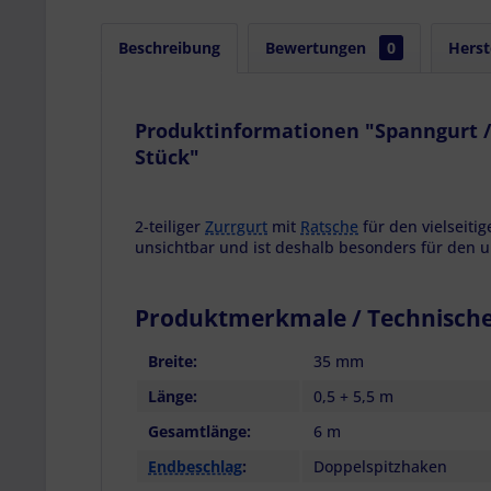
Beschreibung
Bewertungen
0
Herst
Produktinformationen "Spanngurt / Z
Stück"
2-teiliger
Zurrgurt
mit
Ratsche
für den vielseiti
unsichtbar und ist deshalb besonders für den 
Produktmerkmale / Technisch
Breite:
35 mm
Länge:
0,5 + 5,5 m
Gesamtlänge:
6 m
Endbeschlag
:
Doppelspitzhaken