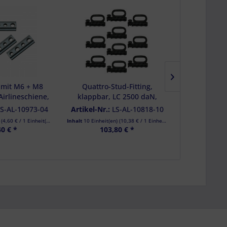
 mit M6 + M8
Quattro-Stud-Fitting,
Spanngurt 
Airlineschiene,
klappbar, LC 2500 daN,
500/1000 da
inkt, 4er Set
schwarz, 10 Stück
2-teilig, D
LS-AL-10973-04
Artikel-Nr.:
LS-AL-10818-10
Artikel-Nr.:
schwa
)
(
4,60 €
/ 1 Einheit(en))
Inhalt
10 Einheit(en)
(
10,38 €
/ 1 Einheit(en))
Inhalt
40 € *
103,80 € *
95