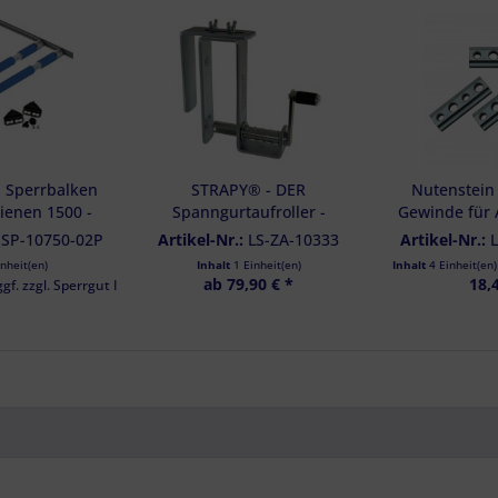
- Sperrbalken
STRAPY® - DER
Nutenstein
hienen 1500 -
Spanngurtaufroller -
Gewinde für 
r Set inkl.
Komplett - mit allen Haltern
Stahl verz
-SP-10750-02P
Artikel-Nr.:
LS-ZA-10333
Artikel-Nr.:
lterung
inkl. NeoDym-Magenten
inheit(en)
Inhalt
1 Einheit(en)
Inhalt
4 Einheit(en
ab 79,90 € *
18,
ggf. zzgl. Sperrgut I pro Bestellung