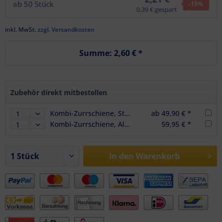
ab
50
Stück
-15
%
0,39 € gespart
inkl. MwSt.
zzgl. Versandkosten
Summe:
2,60 €
*
Zubehör direkt mitbestellen
Kombi-Zurrschiene, Stahl verzinkt, 3 m (Kombi-Ankerschiene)
ab 49,90 € *
Kombi-Zurrschiene, Aluminium elox., 3 m, (Zuschnitt) Kombi-Ankerschiene
59,95 € *
In den
Warenkorb