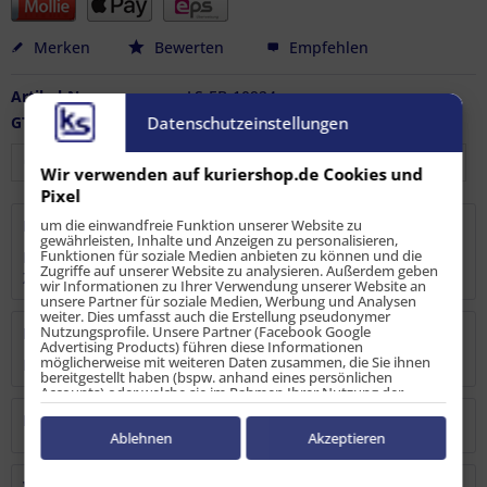
Merken
Bewerten
Empfehlen
Artikel-Nr.:
LS-EB-10924
Datenschutzeinstellungen
GTIN / EAN:
4251915904525
Wir verwenden auf kuriershop.de Cookies und
Pixel
um die einwandfreie Funktion unserer Website zu
Beschreibung
gewährleisten, Inhalte und Anzeigen zu personalisieren,
Funktionen für soziale Medien anbieten zu können und die
Mit unseren Endbeschlägen für Kombi -Anker-
Zugriffe auf unserer Website zu analysieren. Außerdem geben
Zurrschienen oder Langlochzurrschienen...
mehr
wir Informationen zu Ihrer Verwendung unserer Website an
unsere Partner für soziale Medien, Werbung und Analysen
weiter. Dies umfasst auch die Erstellung pseudonymer
Nutzungsprofile. Unsere Partner (Facebook Google
Bewertungen
0
Advertising Products) führen diese Informationen
möglicherweise mit weiteren Daten zusammen, die Sie ihnen
Bewertungen lesen, schreiben und diskutieren...
mehr
bereitgestellt haben (bspw. anhand eines persönlichen
Accounts) oder welche sie im Rahmen Ihrer Nutzung der
Dienste gesammelt haben (bspw. Nutzungsdaten anderer
Hersteller
Geräte). Ihre Einwilligung zur Nutzung von Cookies und Pixeln
können Sie jederzeit widerrufen, indem Sie auf den
Ablehnen
Akzeptieren
Datenschutz-Button links unten klicken und dort die
entsprechenden Anpassungen vornehmen.
Verantwortliche Person