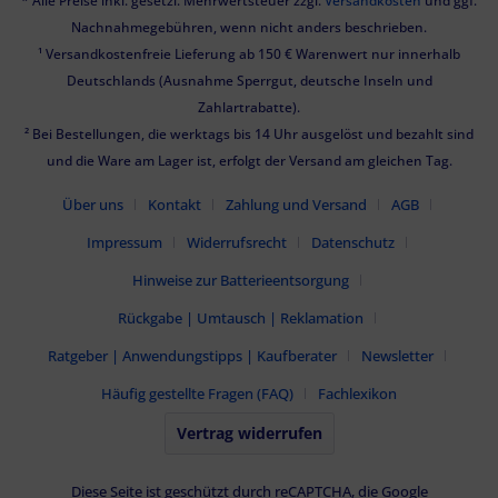
* Alle Preise inkl. gesetzl. Mehrwertsteuer zzgl.
Versandkosten
und ggf.
Nachnahmegebühren, wenn nicht anders beschrieben.
¹ Versandkostenfreie Lieferung ab 150 € Warenwert nur innerhalb
Deutschlands (Ausnahme Sperrgut, deutsche Inseln und
Zahlartrabatte).
² Bei Bestellungen, die werktags bis 14 Uhr ausgelöst und bezahlt sind
und die Ware am Lager ist, erfolgt der Versand am gleichen Tag.
Über uns
Kontakt
Zahlung und Versand
AGB
Impressum
Widerrufsrecht
Datenschutz
Hinweise zur Batterieentsorgung
Rückgabe | Umtausch | Reklamation
Ratgeber | Anwendungstipps | Kaufberater
Newsletter
Häufig gestellte Fragen (FAQ)
Fachlexikon
Vertrag widerrufen
Diese Seite ist geschützt durch reCAPTCHA, die Google