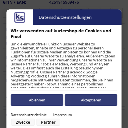
GTIN / EAN:
4251915909476
Datenschutzeinstellungen
Beschreibung
Wir verwenden auf kuriershop.de Cookies und
Pixel
Die Kombi -Zurrschiene aus eloxiertem Aluminium, Länge 3
m (Zuschnitt) wird als...
mehr
um die einwandfreie Funktion unserer Website zu
gewährleisten, Inhalte und Anzeigen zu personalisieren,
Funktionen für soziale Medien anbieten zu können und die
Zugriffe auf unserer Website zu analysieren. Außerdem geben
Bewertungen
0
wir Informationen zu Ihrer Verwendung unserer Website an
unsere Partner für soziale Medien, Werbung und Analysen
Bewertungen lesen, schreiben und diskutieren...
mehr
weiter. Dies umfasst auch die Erstellung pseudonymer
Nutzungsprofile. Unsere Partner (Facebook Google
Advertising Products) führen diese Informationen
möglicherweise mit weiteren Daten zusammen, die Sie ihnen
Hersteller
bereitgestellt haben (bspw. anhand eines persönlichen
Accounts) oder welche sie im Rahmen Ihrer Nutzung der
Dienste gesammelt haben (bspw. Nutzungsdaten anderer
Geräte). Ihre Einwilligung zur Nutzung von Cookies und Pixeln
Verantwortliche Person
können Sie jederzeit widerrufen, indem Sie auf den
Ablehnen
Akzeptieren
Datenschutz-Button links unten klicken und dort die
entsprechenden Anpassungen vornehmen.
Datenschutzrichtlinie
Impressum
Warn-/Sicherheitshinweise
Zwecke der Datenverarbeitung durch unsere Partner:
Zwecke
Partner
Speichern von oder Zugriff auf Informationen auf einem Endgerät
Verwendung reduzierter Daten zur Auswahl von Werbeanzeigen