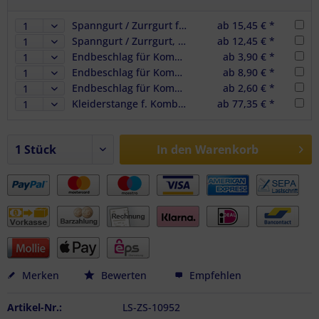
Spanngurt / Zurrgurt f. Kombi-Zurrschiene, LC 750/1500 daN, 5 m, 50 mm, 2-teilig
ab 15,45 € *
Spanngurt / Zurrgurt, LC 750/1500 daN, 2 m, 35 mm, f. Kombi-Zurrschiene + Schutz
ab 12,45 € *
Endbeschlag für Kombi-Ankerschiene mit Ring LC 750 daN
ab 3,90 € *
Endbeschlag für Kombi-Ankerschiene mit Ring LC 1000 daN
ab 8,90 € *
Endbeschlag für Kombi-Ankerschiene & Langlochschiene, LC 750 daN
ab 2,60 € *
Kleiderstange f. Kombi-Ankerschienen, 2420 - 2510 mm, 350 daN, verchromt
ab 77,35 € *
In den
Warenkorb
Merken
Bewerten
Empfehlen
Artikel-Nr.:
LS-ZS-10952