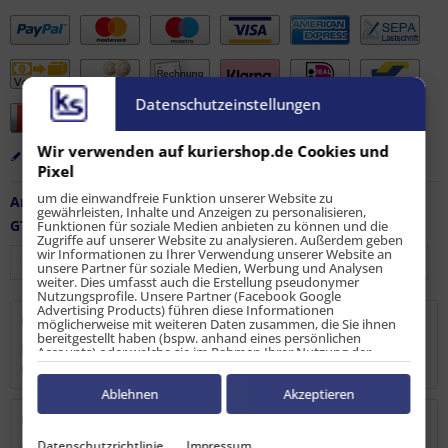
Datenschutzeinstellungen
Wir verwenden auf kuriershop.de Cookies und
Merken
Bewerten
Empfehlen
Pixel
um die einwandfreie Funktion unserer Website zu
Artikel-Nr.:
LS-ZW-10839-02
gewährleisten, Inhalte und Anzeigen zu personalisieren,
GTIN / EAN:
4251915913060
Funktionen für soziale Medien anbieten zu können und die
Zugriffe auf unserer Website zu analysieren. Außerdem geben
wir Informationen zu Ihrer Verwendung unserer Website an
unsere Partner für soziale Medien, Werbung und Analysen
weiter. Dies umfasst auch die Erstellung pseudonymer
Nutzungsprofile. Unsere Partner (Facebook Google
Advertising Products) führen diese Informationen
Beschreibung
möglicherweise mit weiteren Daten zusammen, die Sie ihnen
bereitgestellt haben (bspw. anhand eines persönlichen
Hier im 2er Set Zwischenwandverschluss besonders stabil
Accounts) oder welche sie im Rahmen Ihrer Nutzung der
Dienste gesammelt haben (bspw. Nutzungsdaten anderer
und dennoch leicht,...
mehr
Geräte). Ihre Einwilligung zur Nutzung von Cookies und Pixeln
können Sie jederzeit widerrufen, indem Sie auf den
Ablehnen
Akzeptieren
Datenschutz-Button links unten klicken und dort die
Bewertungen
0
entsprechenden Anpassungen vornehmen.
Datenschutzrichtlinie
Impressum