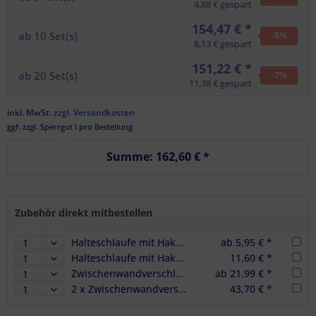
4,88 € gespart
154,47 € *
ab
10
Set(s)
-5
%
8,13 € gespart
151,22 € *
ab
20
Set(s)
-7
%
11,38 € gespart
inkl. MwSt.
zzgl. Versandkosten
ggf. zzgl. Sperrgut I pro Bestellung
Summe:
162,60 €
*
Zubehör direkt mitbestellen
Halteschlaufe mit Haken für Zwischenwandverschlüsse
ab 5,95 € *
Halteschlaufe mit Haken für Zwischenwandverschlüsse - im 2er Set
11,60 € *
Zwischenwandverschluss Spannelement, Endstück, Stahl verzinkt
ab 21,99 € *
2 x Zwischenwandverschluss Spannelement, Endstück, Stahl verzinkt
43,70 € *