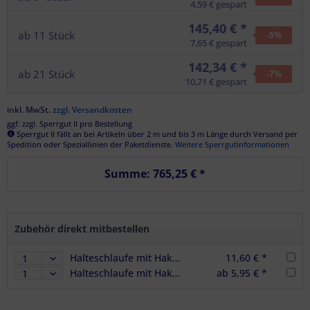
4,59 € gespart
145,40 € *
ab
11
Stück
-5
%
7,65 € gespart
142,34 € *
ab
21
Stück
-7
%
10,71 € gespart
inkl. MwSt.
zzgl. Versandkosten
ggf. zzgl. Sperrgut II pro Bestellung
Sperrgut II fällt an bei Artikeln über 2 m und bis 3 m Länge durch Versand per
Spedition oder Speziallinien der Paketdienste.
Weitere Sperrgutinformationen
Summe:
765,25 €
*
Zubehör direkt mitbestellen
Halteschlaufe mit Haken für Zwischenwandverschlüsse - im 2er Set
11,60 € *
Halteschlaufe mit Haken für Zwischenwandverschlüsse
ab 5,95 € *