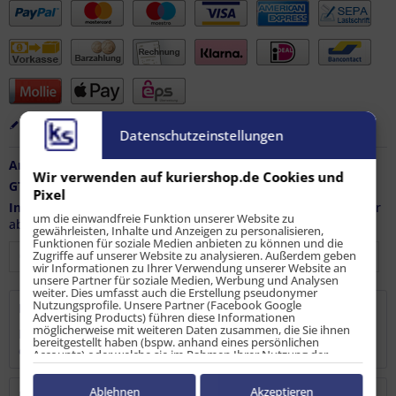
Merken
Bewerten
Empfehlen
Datenschutzeinstellungen
Artikel-Nr.:
LS-ZW-10252
Wir verwenden auf kuriershop.de Cookies und
GTIN / EAN:
4250748800912
Pixel
Info:
Achtung wichtiger Hinweis: Artikel nur
um die einwandfreie Funktion unserer Website zu
ab Mindestabnahmemenge 5 Stück lieferbar.
gewährleisten, Inhalte und Anzeigen zu personalisieren,
Funktionen für soziale Medien anbieten zu können und die
Zugriffe auf unserer Website zu analysieren. Außerdem geben
wir Informationen zu Ihrer Verwendung unserer Website an
unsere Partner für soziale Medien, Werbung und Analysen
weiter. Dies umfasst auch die Erstellung pseudonymer
Nutzungsprofile. Unsere Partner (Facebook Google
Beschreibung
Advertising Products) führen diese Informationen
möglicherweise mit weiteren Daten zusammen, die Sie ihnen
PAT - Einmalig mit Patent - Spannbretter mit System Das
bereitgestellt haben (bspw. anhand eines persönlichen
einzige Spannbrett mit 1250...
mehr
Accounts) oder welche sie im Rahmen Ihrer Nutzung der
Dienste gesammelt haben (bspw. Nutzungsdaten anderer
Geräte). Ihre Einwilligung zur Nutzung von Cookies und Pixeln
können Sie jederzeit widerrufen, indem Sie auf den
Ablehnen
Akzeptieren
Bewertungen
0