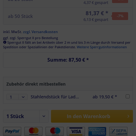
4,37 € gespart
81,37 € *
ab
50
Stück
-7
%
6,13 € gespart
inkl. MwSt.
zzgl. Versandkosten
ggf. zzgl. Sperrgut II pro Bestellung
Sperrgut II fällt an bei Artikeln über 2 m und bis 3 m Länge durch Versand per
Spedition oder Speziallinien der Paketdienste.
Weitere Sperrgutinformationen
Summe:
87,50 €
*
Zubehör direkt mitbestellen
Stahlendstück für Ladebalken – Ersatzteil für LS-LB-10661 & LS-LB-10322
ab 19,50 € *
In den
Warenkorb