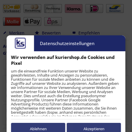
Merken
Bewerten
Empfehlen
Datenschutzeinstellungen
Artikel-Nr.:
LS-LB-10661
GTIN / EAN:
4251915905829
Wir verwenden auf kuriershop.de Cookies und
Pixel
um die einwandfreie Funktion unserer Website zu
gewährleisten, Inhalte und Anzeigen zu personalisieren,
Funktionen für soziale Medien anbieten zu können und die
Beschreibung
Zugriffe auf unserer Website zu analysieren. Außerdem geben
wir Informationen zu Ihrer Verwendung unserer Website an
Ladebalken aus Aluminium für Kombi - Ankerschiene zur
unsere Partner für soziale Medien, Werbung und Analysen
rückwärtigen...
mehr
weiter. Dies umfasst auch die Erstellung pseudonymer
Nutzungsprofile. Unsere Partner (Facebook Google
Advertising Products) führen diese Informationen
möglicherweise mit weiteren Daten zusammen, die Sie ihnen
Bewertungen
3
bereitgestellt haben (bspw. anhand eines persönlichen
Accounts) oder welche sie im Rahmen Ihrer Nutzung der
Bewertungen lesen, schreiben und diskutieren...
mehr
Dienste gesammelt haben (bspw. Nutzungsdaten anderer
Geräte). Ihre Einwilligung zur Nutzung von Cookies und Pixeln
können Sie jederzeit widerrufen, indem Sie auf den
Ablehnen
Akzeptieren