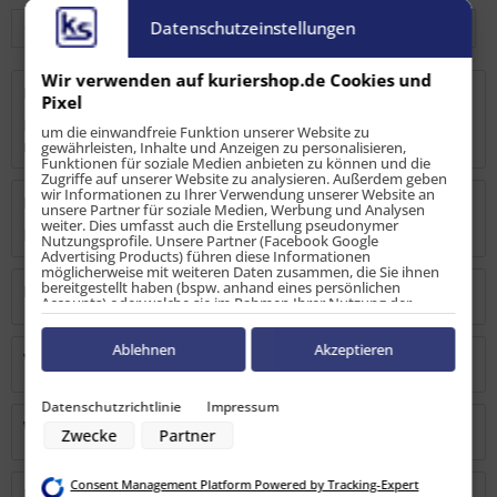
Datenschutzeinstellungen
Wir verwenden auf kuriershop.de Cookies und
Beschreibung
Pixel
Bergegurt / Abschleppgurt mit verstärkten Schlaufen, in
um die einwandfreie Funktion unserer Website zu
robuster Tragetasche. Zum...
mehr
gewährleisten, Inhalte und Anzeigen zu personalisieren,
Funktionen für soziale Medien anbieten zu können und die
Zugriffe auf unserer Website zu analysieren. Außerdem geben
wir Informationen zu Ihrer Verwendung unserer Website an
Bewertungen
0
unsere Partner für soziale Medien, Werbung und Analysen
weiter. Dies umfasst auch die Erstellung pseudonymer
Bewertungen lesen, schreiben und diskutieren...
mehr
Nutzungsprofile. Unsere Partner (Facebook Google
Advertising Products) führen diese Informationen
möglicherweise mit weiteren Daten zusammen, die Sie ihnen
bereitgestellt haben (bspw. anhand eines persönlichen
Hersteller
Accounts) oder welche sie im Rahmen Ihrer Nutzung der
Dienste gesammelt haben (bspw. Nutzungsdaten anderer
Geräte). Ihre Einwilligung zur Nutzung von Cookies und Pixeln
können Sie jederzeit widerrufen, indem Sie auf den
Ablehnen
Akzeptieren
Verantwortliche Person
Datenschutz-Button links unten klicken und dort die
entsprechenden Anpassungen vornehmen.
Datenschutzrichtlinie
Impressum
Zwecke der Datenverarbeitung durch unsere Partner:
Warn-/Sicherheitshinweise
Zwecke
Partner
Speichern von oder Zugriff auf Informationen auf einem Endgerät
Verwendung reduzierter Daten zur Auswahl von Werbeanzeigen
Erstellung von Profilen für personalisierte Werbung
Consent Management Platform Powered by Tracking-Expert
Verwendung von Profilen zur Auswahl personalisierter Werbung
Kunden kauften auch