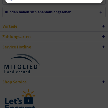
Erstellung von Profilen zur Personalisierung von Inhalten
Verwendung von Profilen zur Auswahl personalisierter Inhalte
Messung der Werbeleistung
Kunden haben sich ebenfalls angesehen
Messung der Performance von Inhalten
Analyse von Zielgruppen durch Statistiken oder Kombinationen von
Daten aus verschiedenen Quellen
Entwicklung und Verbesserung der Angebote
Vorteile
Verwendung reduzierter Daten zur Auswahl von Inhalten
Besondere Features:
Verwendung genauer Standortdaten
Zahlungsarten
Endgeräteeigenschaften zur Identifikation aktiv abfragen
Service Hotline
Shop Service