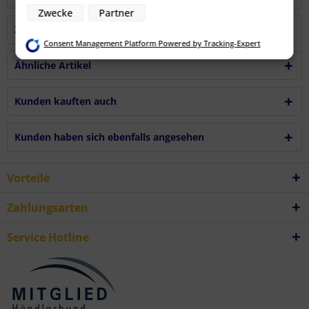
Zwecke der Datenverarbeitung durch unsere Partner:
Zwecke
Partner
Speichern von oder Zugriff auf Informationen auf einem Endgerät
Verwendung reduzierter Daten zur Auswahl von Werbeanzeigen
Zubehör
4
Erstellung von Profilen für personalisierte Werbung
Consent Management Platform Powered by Tracking-Expert
Verwendung von Profilen zur Auswahl personalisierter Werbung
Erstellung von Profilen zur Personalisierung von Inhalten
Ähnliche Artikel
Verwendung von Profilen zur Auswahl personalisierter Inhalte
Messung der Werbeleistung
Messung der Performance von Inhalten
Analyse von Zielgruppen durch Statistiken oder Kombinationen von
Kunden kauften auch
Daten aus verschiedenen Quellen
Entwicklung und Verbesserung der Angebote
Verwendung reduzierter Daten zur Auswahl von Inhalten
Kunden haben sich ebenfalls angesehen
Besondere Features:
Verwendung genauer Standortdaten
Endgeräteeigenschaften zur Identifikation aktiv abfragen
Vorteile
Zahlungsarten
Service Hotline