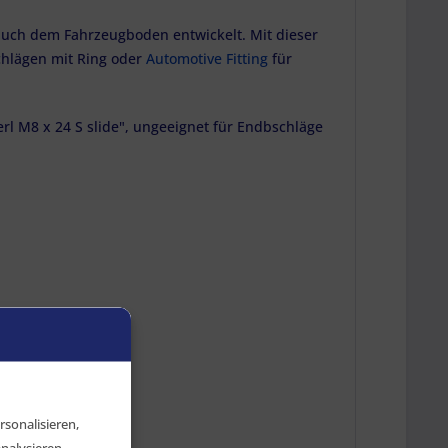
auch dem Fahrzeugboden entwickelt. Mit dieser
chlägen mit Ring oder
Automotive Fitting
für
erl M8 x 24 S slide", ungeeignet für Endbschläge
sonalisieren,
nalysieren.