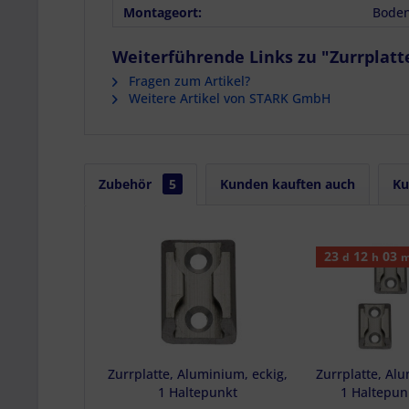
Endgeräteeigensc
Montageort:
Boden
Weiterführende Links zu "Zurrplatte
Fragen zum Artikel?
Weitere Artikel von STARK GmbH
Zubehör
5
Kunden kauften auch
Ku
23
12
03
d
h
m
Zurrplatte, Aluminium, eckig,
Zurrplatte, Alu
1 Haltepunkt
1 Haltepunk