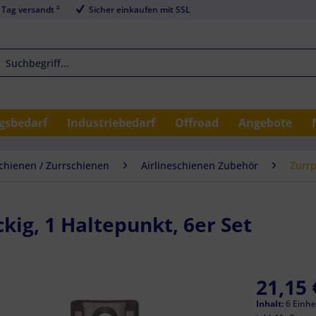
 Tag versandt ²
Sicher einkaufen mit SSL
sbedarf
Industriebedarf
Offroad
Angebote
schienen / Zurrschienen
Airlineschienen Zubehör
Zurrp
kig, 1 Haltepunkt, 6er Set
21,15 
Inhalt:
6 Einhei