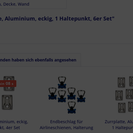
haften zur Identifikation aktiv abfragen
, Decke, Wand
, Aluminium, eckig, 1 Haltepunkt, 6er Set"
nden haben sich ebenfalls angesehen
06
in
s
minium, eckig,
Endbeschlag für
Zurrplatte, A
t, 4er Set
Airlineschienen, Halterung
1 Haltepun