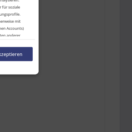
für soziale
ngsprofile.
herweise mit
chen Accounts)
ten anderer
en, indem Sie auf
rnehmen.
kzeptieren
n