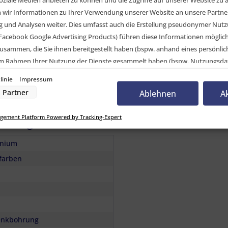
ir Informationen zu Ihrer Verwendung unserer Website an unsere Partner 
en)
und Analysen weiter. Dies umfasst auch die Erstellung pseudonymer Nutzu
Facebook Google Advertising Products) führen diese Informationen möglic
usammen, die Sie ihnen bereitgestellt haben (bspw. anhand eines persönli
 im Rahmen Ihrer Nutzung der Dienste gesammelt haben (bspw. Nutzungsda
nwilligung zur Nutzung von Cookies und Pixeln können Sie jederzeit widerruf
linie
Impressum
-Button links unten klicken und dort die entsprechenden Anpassungen vo
Partner
Ablehnen
A
nverarbeitung durch unsere Partner:
gement Platform Powered by Tracking-Expert
elvergleich
der Zugriff auf Informationen auf einem Endgerät
uzierter Daten zur Auswahl von Werbeanzeigen
Profilen für personalisierte Werbung
inium
Profilen zur Auswahl personalisierter Werbung
rofilen zur Personalisierung von Inhalten
rfarben
Profilen zur Auswahl personalisierter Inhalte
rbeleistung
rformance von Inhalten
lgruppen durch Statistiken oder Kombinationen von Daten aus verschiedenen Quelle
d Verbesserung der Angebote
zierter Daten zur Auswahl von Inhalten
res:
enkbohrung
auer Standortdaten