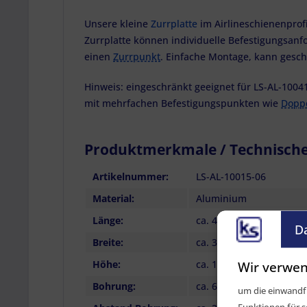
Unsere kleine
Zurrplatte
im Airlineschienenprof
Zurrplatte können individuelle Befestigungsan
einen
Zurrpunkt
. Einfache Montage, kann gesch
Hinweis: eingeschränkt geeignet für LS-AL-10041
mit mehrfachen Befestigungspunkten wie
Dopp
Produktmerkmale / Technisch
Artikelnummer:
LS-AL-10015-06
Material:
Aluminium
Länge:
ca. 45,00 mm
D
Breite:
ca. 30,00 mm
Höhe:
ca. 10,50 mm
Wir verwen
Bohrung:
ca. 6,50 mm, gesenkt
um die einwandfr
Funktionen für s