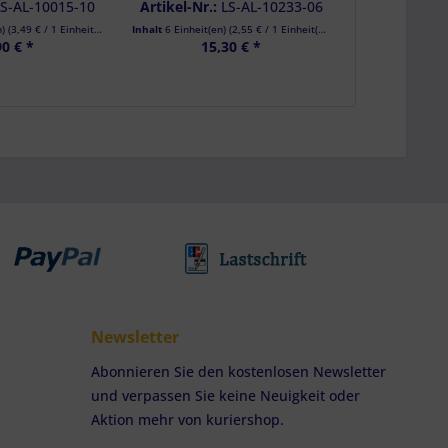
grau, LC 450 daN, 6er Set
LS-AL-10015-10
Artikel-Nr.:
LS-AL-10233-06
n)
(
3,49 €
/ 1 Einheit(en))
Inhalt
6 Einheit(en)
(
2,55 €
/ 1 Einheit(en))
90 € *
15,30 € *
Newsletter
Abonnieren Sie den kostenlosen Newsletter
und verpassen Sie keine Neuigkeit oder
Aktion mehr von kuriershop.