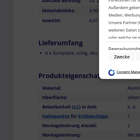
Abstand Bohrung:
ca. 25,00 mm
Außerdem geben w
Materialstärke:
3,90 mm (Schienenrück
Medien, Werbung 
Gewicht:
0,01 kg pro Stück
Unsere Partner (
weiteren Daten z
oder welche sie
Lieferumfang
Geräte). Ihre Ei
Datenschutzricht
den Datenschutz
6 x Zurrplatte, eckig, Alu, 1
Haltepunkt
Zwecke
Zwecke der Date
Consent Mana
Produkteigenschaften für Artik
Speichern von o
Verwendung red
Erstellung von 
Material:
Alum
Verwendung von 
Erstellung von P
Oberfläche:
silbe
Verwendung von 
Messung der We
Belastbarkeit (
LC
) in daN:
k. A.
Messung der Pe
Analyse von Zie
Haltepunkte
für
Endbeschläge
:
1
Entwicklung un
Verwendung redu
Montagebohrung Anzahl:
2
Besondere Featu
Montagebohrung:
M6 S
Verwendung gen