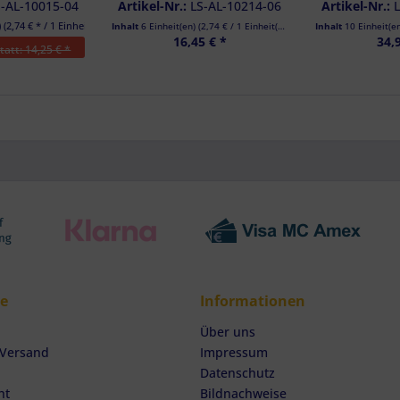
blau, LC 500 daN, 6er Set
S-AL-10015-04
Artikel-Nr.:
LS-AL-10214-06
Artikel-Nr.:
 (
2,74 €
* / 1 Einheit(en))
Inhalt
6 Einheit(en)
(
2,74 €
/ 1 Einheit(en))
Inhalt
10 Einheit(e
16,45 € *
34,
tatt: 14,25 € *
ce
Informationen
Über uns
 Versand
Impressum
Datenschutz
ht
Bildnachweise