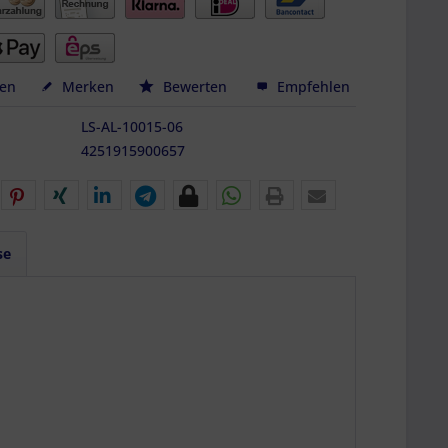
hen
Merken
Bewerten
Empfehlen
LS-AL-10015-06
4251915900657
se