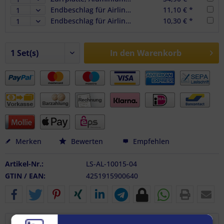
Endbeschlag für Airlineschienen, Halterung blau, LC 500 daN, 4er Set
11,10 € *
Endbeschlag für Airlineschienen, Halterung grau, LC 450 daN, 4er Set
10,30 € *
In den
Warenkorb
Merken
Bewerten
Empfehlen
Artikel-Nr.:
LS-AL-10015-04
GTIN / EAN:
4251915900640
Beschreibung