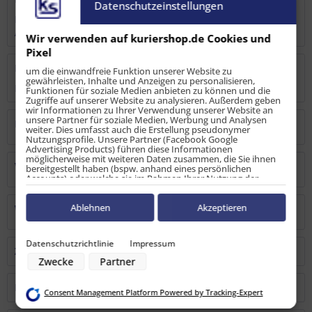
Datenschutzeinstellungen
Hier im 4er Set! Unsere kleine Zurrplatte im
Airlineschienenprofil Vierkant ist...
mehr
Wir verwenden auf kuriershop.de Cookies und
Pixel
Bewertungen
0
um die einwandfreie Funktion unserer Website zu
gewährleisten, Inhalte und Anzeigen zu personalisieren,
Bewertungen lesen, schreiben und diskutieren...
mehr
Funktionen für soziale Medien anbieten zu können und die
Zugriffe auf unserer Website zu analysieren. Außerdem geben
wir Informationen zu Ihrer Verwendung unserer Website an
unsere Partner für soziale Medien, Werbung und Analysen
Hersteller
weiter. Dies umfasst auch die Erstellung pseudonymer
Nutzungsprofile. Unsere Partner (Facebook Google
Advertising Products) führen diese Informationen
möglicherweise mit weiteren Daten zusammen, die Sie ihnen
Verantwortliche Person
bereitgestellt haben (bspw. anhand eines persönlichen
Accounts) oder welche sie im Rahmen Ihrer Nutzung der
Dienste gesammelt haben (bspw. Nutzungsdaten anderer
Geräte). Ihre Einwilligung zur Nutzung von Cookies und Pixeln
können Sie jederzeit widerrufen, indem Sie auf den
Ablehnen
Akzeptieren
Warn-/Sicherheitshinweise
Datenschutz-Button links unten klicken und dort die
entsprechenden Anpassungen vornehmen.
Datenschutzrichtlinie
Impressum
Zwecke der Datenverarbeitung durch unsere Partner:
Zubehör
5
Zwecke
Partner
Speichern von oder Zugriff auf Informationen auf einem Endgerät
Verwendung reduzierter Daten zur Auswahl von Werbeanzeigen
Erstellung von Profilen für personalisierte Werbung
Kunden kauften auch
Consent Management Platform Powered by Tracking-Expert
Verwendung von Profilen zur Auswahl personalisierter Werbung
Erstellung von Profilen zur Personalisierung von Inhalten