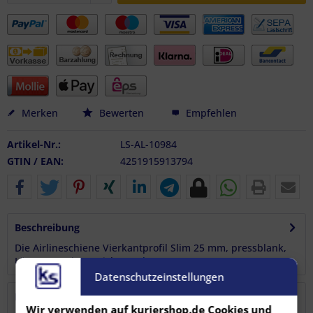
Merken
Bewerten
Empfehlen
Artikel-Nr.:
LS-AL-10984
GTIN / EAN:
4251915913794
Beschreibung
Die Airlineschiene Vierkantprofil Slim 25 mm, pressblank,
Länge 1 m eignet sich...
mehr
Datenschutzeinstellungen
Bewertungen
0
Wir verwenden auf kuriershop.de Cookies und