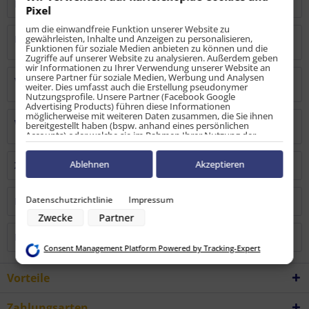
Bewertungen lesen, schreiben und diskutieren...
mehr
Pixel
um die einwandfreie Funktion unserer Website zu
gewährleisten, Inhalte und Anzeigen zu personalisieren,
Hersteller
Funktionen für soziale Medien anbieten zu können und die
Zugriffe auf unserer Website zu analysieren. Außerdem geben
wir Informationen zu Ihrer Verwendung unserer Website an
unsere Partner für soziale Medien, Werbung und Analysen
Verantwortliche Person
weiter. Dies umfasst auch die Erstellung pseudonymer
Nutzungsprofile. Unsere Partner (Facebook Google
Advertising Products) führen diese Informationen
möglicherweise mit weiteren Daten zusammen, die Sie ihnen
Warn-/Sicherheitshinweise
bereitgestellt haben (bspw. anhand eines persönlichen
Accounts) oder welche sie im Rahmen Ihrer Nutzung der
Dienste gesammelt haben (bspw. Nutzungsdaten anderer
Geräte). Ihre Einwilligung zur Nutzung von Cookies und Pixeln
können Sie jederzeit widerrufen, indem Sie auf den
Ablehnen
Akzeptieren
Zubehör
1
Datenschutz-Button links unten klicken und dort die
entsprechenden Anpassungen vornehmen.
Datenschutzrichtlinie
Impressum
Kunden kauften auch
Zwecke der Datenverarbeitung durch unsere Partner:
Zwecke
Partner
Speichern von oder Zugriff auf Informationen auf einem Endgerät
Verwendung reduzierter Daten zur Auswahl von Werbeanzeigen
Kunden haben sich ebenfalls angesehen
Erstellung von Profilen für personalisierte Werbung
Consent Management Platform Powered by Tracking-Expert
Verwendung von Profilen zur Auswahl personalisierter Werbung
Erstellung von Profilen zur Personalisierung von Inhalten
Verwendung von Profilen zur Auswahl personalisierter Inhalte
Vorteile
Messung der Werbeleistung
Messung der Performance von Inhalten
Analyse von Zielgruppen durch Statistiken oder Kombinationen von
Zahlungsarten