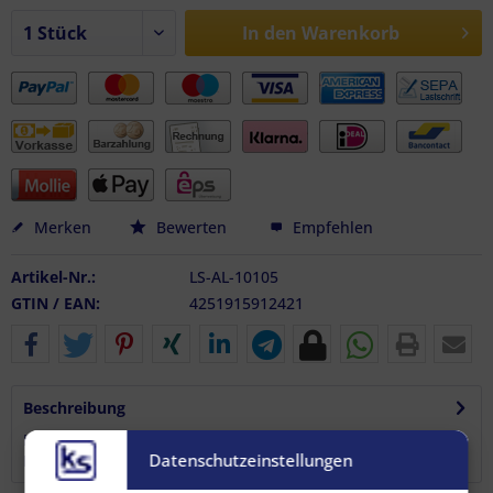
In den
Warenkorb
Merken
Bewerten
Empfehlen
Artikel-Nr.:
LS-AL-10105
GTIN / EAN:
4251915912421
Beschreibung
Hier sind unsere neuen sexy schwarzen Airlineschienen !
Datenschutzeinstellungen
Die Airlineschiene mit...
mehr