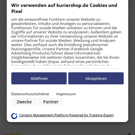
Wir verwenden auf kuriershop.de Cookies und
Bewertungen
2
Pixel
Bewertungen lesen, schreiben und diskutieren...
mehr
um die einwandfreie Funktion unserer Website zu
gewährleisten, Inhalte und Anzeigen zu personalisieren,
Funktionen für soziale Medien anbieten zu können und die
Hersteller
Zugriffe auf unserer Website zu analysieren. Außerdem geben
wir Informationen zu Ihrer Verwendung unserer Website an
unsere Partner für soziale Medien, Werbung und Analysen
weiter. Dies umfasst auch die Erstellung pseudonymer
Verantwortliche Person
Nutzungsprofile. Unsere Partner (Facebook Google
Advertising Products) führen diese Informationen
möglicherweise mit weiteren Daten zusammen, die Sie ihnen
bereitgestellt haben (bspw. anhand eines persönlichen
Accounts) oder welche sie im Rahmen Ihrer Nutzung der
Warn-/Sicherheitshinweise
Dienste gesammelt haben (bspw. Nutzungsdaten anderer
Geräte). Ihre Einwilligung zur Nutzung von Cookies und Pixeln
können Sie jederzeit widerrufen, indem Sie auf den
Ablehnen
Akzeptieren
Datenschutz-Button links unten klicken und dort die
Zubehör
1
entsprechenden Anpassungen vornehmen.
Datenschutzrichtlinie
Impressum
Zwecke der Datenverarbeitung durch unsere Partner:
Kunden kauften auch
Zwecke
Partner
Speichern von oder Zugriff auf Informationen auf einem Endgerät
Verwendung reduzierter Daten zur Auswahl von Werbeanzeigen
Erstellung von Profilen für personalisierte Werbung
Consent Management Platform Powered by Tracking-Expert
Verwendung von Profilen zur Auswahl personalisierter Werbung
Kunden haben sich ebenfalls angesehen
Erstellung von Profilen zur Personalisierung von Inhalten
Verwendung von Profilen zur Auswahl personalisierter Inhalte
Messung der Werbeleistung
Messung der Performance von Inhalten