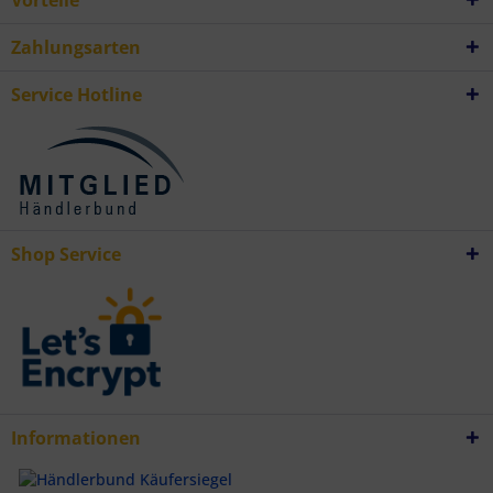
Vorteile
Analyse von Zielgruppen durch Statistiken oder Kombinationen von
Daten aus verschiedenen Quellen
Zahlungsarten
Entwicklung und Verbesserung der Angebote
Verwendung reduzierter Daten zur Auswahl von Inhalten
Besondere Features:
Service Hotline
Verwendung genauer Standortdaten
Endgeräteeigenschaften zur Identifikation aktiv abfragen
Shop Service
Informationen