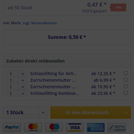
0,47 € *
ab
50
Stück
-6
%
0,03 € gespart
inkl. MwSt.
zzgl. Versandkosten
Summe:
0,50 €
*
Zubehör direkt mitbestellen
Schlossfitting für Airlineschiene aus Edelstahl inkl. TORX Schraube, Schlossplatte
ab 12,25 € *
Zurrschienenmutter M8 + Clipsblech, Edelstahl, Schraubfitting f. Airlineschienen
ab 6,99 € *
Zurrschienenmutter M8 mit O-Ring, Edelstahl, Schraubfitting f. Airlineschienen
ab 10,95 € *
Schlossfitting Kombiset - Schlossplatte + TORX Schraube + Zurrschienenmutter + Clip
ab 23,95 € *
In den
Warenkorb