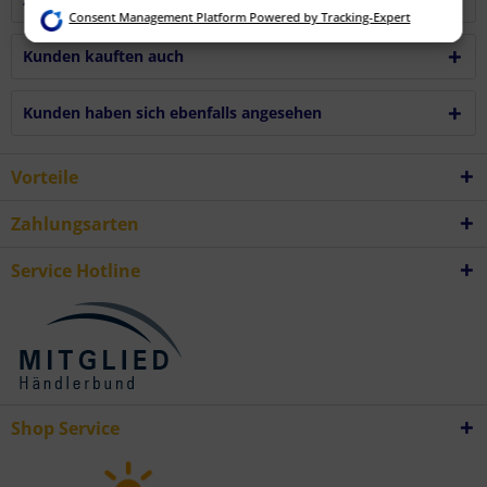
Erstellung von Profilen für personalisierte Werbung
Consent Management Platform Powered by Tracking-Expert
Verwendung von Profilen zur Auswahl personalisierter Werbung
Erstellung von Profilen zur Personalisierung von Inhalten
Verwendung von Profilen zur Auswahl personalisierter Inhalte
Kunden kauften auch
Messung der Werbeleistung
Messung der Performance von Inhalten
Analyse von Zielgruppen durch Statistiken oder Kombinationen von
Kunden haben sich ebenfalls angesehen
Daten aus verschiedenen Quellen
Entwicklung und Verbesserung der Angebote
Verwendung reduzierter Daten zur Auswahl von Inhalten
Besondere Features:
Vorteile
Verwendung genauer Standortdaten
Endgeräteeigenschaften zur Identifikation aktiv abfragen
Zahlungsarten
Service Hotline
Shop Service