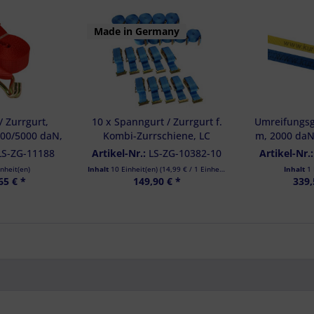
Made in Germany
 Zurrgurt,
10 x Spanngurt / Zurrgurt f.
Umreifungsg
500/5000 daN,
Kombi-Zurrschiene, LC
m, 2000 daN
 mm, mit
750/1500 daN, 5 m, 50 mm,
individuelle
LS-ZG-11188
Artikel-Nr.:
LS-ZG-10382-10
Artikel-Nr.
itzhaken
2-teilig
St
inheit(en)
Inhalt
10 Einheit(en)
(
14,99 €
/ 1 Einheit(en))
Inhalt
1 
65 € *
149,90 € *
339,