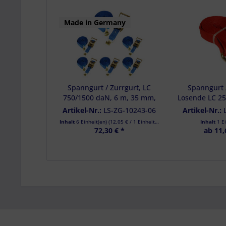
Made in Germany
Spanngurt / Zurrgurt, LC
Spanngurt /
750/1500 daN, 6 m, 35 mm,
Losende LC 2
2-teilig, Flachhaken m.
7,5 m, 50
Artikel-Nr.:
LS-ZG-10243-06
Artikel-Nr.:
Sicherungsstift - 6 Stück
Doppelsp
Inhalt
6 Einheit(en)
(
12,05 €
/ 1 Einheit(en))
Inhalt
1 E
72,30 € *
ab 11,