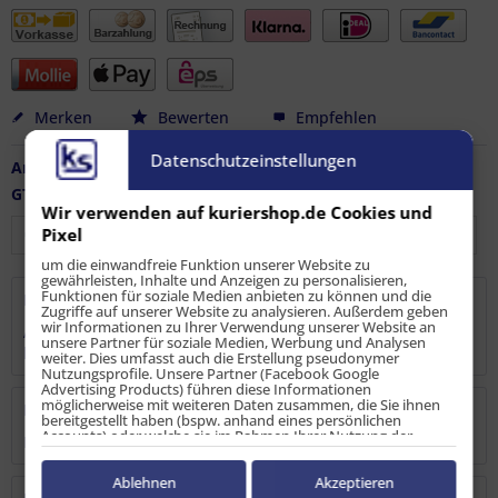
Merken
Bewerten
Empfehlen
Datenschutzeinstellungen
Artikel-Nr.:
LS-AL-10156
GTIN / EAN:
4251915911028
Wir verwenden auf kuriershop.de Cookies und
Pixel
um die einwandfreie Funktion unserer Website zu
gewährleisten, Inhalte und Anzeigen zu personalisieren,
Funktionen für soziale Medien anbieten zu können und die
Beschreibung
Zugriffe auf unserer Website zu analysieren. Außerdem geben
wir Informationen zu Ihrer Verwendung unserer Website an
Airline Führungsschiene zur Sicherung von Rollbehältern
unsere Partner für soziale Medien, Werbung und Analysen
bzw. Rollgitterbehältern in LKW...
mehr
weiter. Dies umfasst auch die Erstellung pseudonymer
Nutzungsprofile. Unsere Partner (Facebook Google
Advertising Products) führen diese Informationen
möglicherweise mit weiteren Daten zusammen, die Sie ihnen
Bewertungen
0
bereitgestellt haben (bspw. anhand eines persönlichen
Accounts) oder welche sie im Rahmen Ihrer Nutzung der
Bewertungen lesen, schreiben und diskutieren...
mehr
Dienste gesammelt haben (bspw. Nutzungsdaten anderer
Geräte). Ihre Einwilligung zur Nutzung von Cookies und Pixeln
können Sie jederzeit widerrufen, indem Sie auf den
Ablehnen
Akzeptieren
Datenschutz-Button links unten klicken und dort die