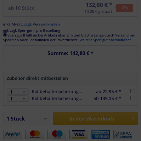
132,80 € *
ab
10
Stück
-7
%
10,00 € gespart
inkl. MwSt.
zzgl. Versandkosten
ggf. zzgl. Sperrgut II pro Bestellung
Sperrgut II fällt an bei Artikeln über 2 m und bis 3 m Länge durch Versand per
Spedition oder Speziallinien der Paketdienste.
Weitere Sperrgutinformationen
Summe:
142,80 €
*
Zubehör direkt mitbestellen
Rollbehältersicherungs-Set, 5-teilig, Stahl, BC 800 daN
ab 22,95 € *
Rollbehältersicherungs-Set, 9-teilig, Stahl, BC 1.000 daN
ab 139,35 € *
In den
Warenkorb