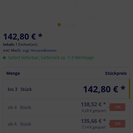
142,80 €
*
Inhalt:
1 Einheit(en)
inkl. MwSt.
zzgl. Versandkosten
Sofort lieferbar, Lieferzeit ca. 1-3 Werktage
Menge
Stückpreis
142,80 € *
bis
3
Stück
138,52 € *
ab
4
Stück
-3
%
4,28 € gespart
135,66 € *
ab
6
Stück
-5
%
7,14 € gespart