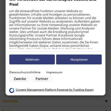
Pixel
Bewertungen
0
um die einwandfreie Funktion unserer Website zu
gewährleisten, Inhalte und Anzeigen zu personalisieren,
Bewertungen lesen, schreiben und diskutieren...
mehr
Funktionen für soziale Medien anbieten zu können und die
Zugriffe auf unserer Website zu analysieren. Außerdem geben
wir Informationen zu Ihrer Verwendung unserer Website an
Hersteller
unsere Partner für soziale Medien, Werbung und Analysen
weiter. Dies umfasst auch die Erstellung pseudonymer
Nutzungsprofile. Unsere Partner (Facebook Google
Advertising Products) führen diese Informationen
möglicherweise mit weiteren Daten zusammen, die Sie ihnen
Verantwortliche Person
bereitgestellt haben (bspw. anhand eines persönlichen
Accounts) oder welche sie im Rahmen Ihrer Nutzung der
Dienste gesammelt haben (bspw. Nutzungsdaten anderer
Geräte). Ihre Einwilligung zur Nutzung von Cookies und Pixeln
Warn-/Sicherheitshinweise
können Sie jederzeit widerrufen, indem Sie auf den
Ablehnen
Akzeptieren
Datenschutz-Button links unten klicken und dort die
entsprechenden Anpassungen vornehmen.
Datenschutzrichtlinie
Impressum
Kunden kauften auch
Zwecke der Datenverarbeitung durch unsere Partner:
Zwecke
Partner
Speichern von oder Zugriff auf Informationen auf einem Endgerät
Verwendung reduzierter Daten zur Auswahl von Werbeanzeigen
Kunden haben sich ebenfalls angesehen
Erstellung von Profilen für personalisierte Werbung
Consent Management Platform Powered by Tracking-Expert
Verwendung von Profilen zur Auswahl personalisierter Werbung
Erstellung von Profilen zur Personalisierung von Inhalten
Verwendung von Profilen zur Auswahl personalisierter Inhalte
Vorteile
Messung der Werbeleistung
Messung der Performance von Inhalten
Analyse von Zielgruppen durch Statistiken oder Kombinationen von