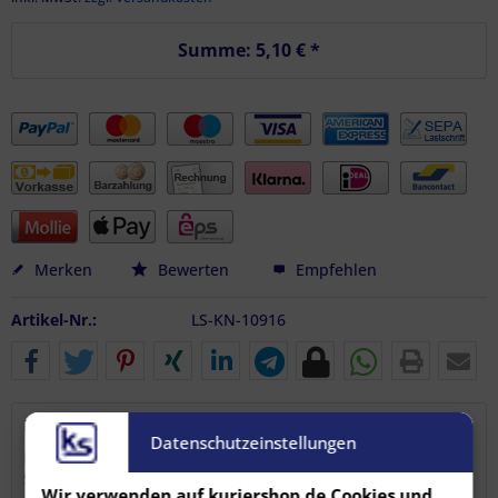
Summe:
5,10 €
*
Merken
Bewerten
Empfehlen
Artikel-Nr.:
LS-KN-10916
Beschreibung
Datenschutzeinstellungen
Das sollte in keinem Transporter fehlen - der Kantenschutz.
Stabiler Kantenschutzecke...
mehr
Wir verwenden auf kuriershop.de Cookies und